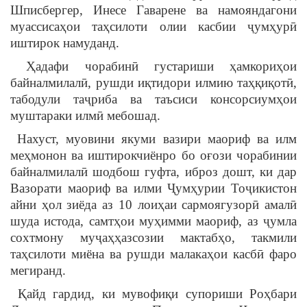
Шписбергер, Инесе Гаварене ва намояндагони
муассисаҳои таҳсилоти олии касбии ҷумҳурӣ
иштирок намуданд.
Ҳадафи чорабинӣ густариши ҳамкориҳои
байналмилалӣ, рушди иқтидори илмию таҳқиқотӣ,
табодули таҷриба ва таъсиси консорсиумҳои
муштараки илмӣ мебошад.
Нахуст, муовини якуми вазири маориф ва илм
меҳмонон ва иштирокчиёнро бо оғози чорабинии
байналмилалӣ шодбош гуфта, иброз дошт, ки дар
Вазорати маориф ва илми Ҷумҳурии Тоҷикистон
айни ҳол зиёда аз 10 лоиҳаи сармоягузорӣ амалӣ
шуда истода, самтҳои муҳимми маориф, аз ҷумла
сохтмону муҷаҳҳазсозии мактабҳо, такмили
таҳсилоти миёна ва рушди малакаҳои касбӣ фаро
мегиранд.
Қайд гардид, ки мувофиқи супориши Роҳбари