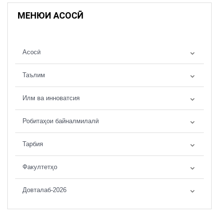
МЕНЮИ АСОСӢ
Асосӣ
Таълим
Илм ва инноватсия
Робитаҳои байналмилалӣ
Тарбия
Факултетҳо
Довталаб-2026