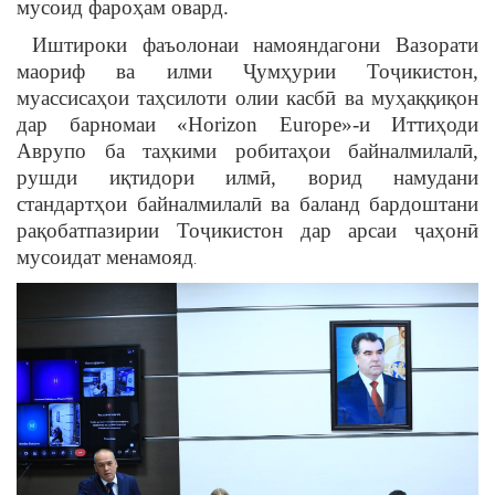
мусоид фароҳам овард.
Иштироки фаъолонаи намояндагони Вазорати
маориф ва илми Ҷумҳурии Тоҷикистон,
муассисаҳои таҳсилоти олии касбӣ ва муҳаққиқон
дар барномаи «Horizon Europe»-и Иттиҳоди
Аврупо ба таҳкими робитаҳои байналмилалӣ,
рушди иқтидори илмӣ, ворид намудани
стандартҳои байналмилалӣ ва баланд бардоштани
рақобатпазирии Тоҷикистон дар арсаи ҷаҳонӣ
мусоидат менамояд
.