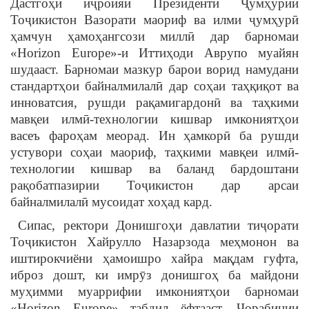
Дастгоҳи иҷроияи Президенти Ҷумҳурии
Тоҷикистон Вазорати маориф ва илми ҷумҳурӣ
ҳамчун ҳамоҳангсози миллӣ дар барномаи
«Horizon Europe»-и Иттиҳоди Аврупо муайян
шудааст. Барномаи мазкур барои ворид намудани
стандартҳои байналмилалӣ дар соҳаи таҳқиқот ва
инноватсия, рушди рақамигардонӣ ва таҳкими
мавқеи илмӣ-технологии кишвар имкониятҳои
васеъ фароҳам меорад. Ин ҳамкорӣ ба рушди
устувори соҳаи маориф, таҳкими мавқеи илмӣ-
технологии кишвар ва баланд бардоштани
рақобатпазирии Тоҷикистон дар арсаи
байналмилалӣ мусоидат хоҳад кард.
Сипас, ректори Донишгоҳи давлатии тиҷорати
Тоҷикистон Хайрулло Назарзода меҳмонон ва
иштирокчиёни ҳамоишро хайра мақдам гуфта,
иброз дошт, ки имрӯз донишгоҳ ба майдони
муҳимми муаррифии имкониятҳои барномаи
«Horizon Europe» табдил ёфтааст. Чорабинии