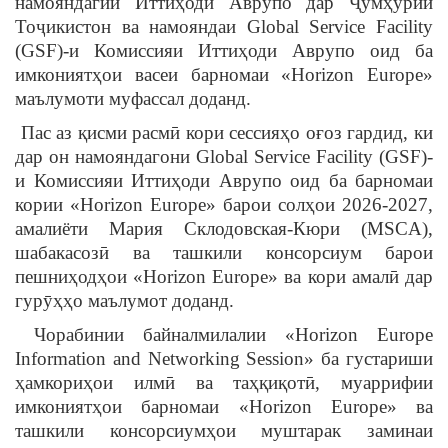
намояндагии Иттиҳоди Аврупо дар Ҷумҳурии
Тоҷикистон ва намояндаи Global Service Facility
(GSF)-и Комиссияи Иттиҳоди Аврупо оид ба
имкониятҳои васеи барномаи «Horizon Europe»
маълумоти муфассал доданд.
Пас аз қисми расмӣ кори сессияҳо оғоз гардид, ки
дар он намояндагони Global Service Facility (GSF)-
и Комиссияи Иттиҳоди Аврупо оид ба барномаи
кории «Horizon Europe» барои солҳои 2026-2027,
амалиёти Мария Склодовская-Кюри (MSCA),
шабакасозӣ ва ташкили консорсиум барои
пешниҳодҳои «Horizon Europe» ва кори амалӣ дар
гурӯҳҳо маълумот доданд.
Чорабинии байналмилалии «Horizon Europe
Information and Networking Session» ба густариши
ҳамкориҳои илмӣ ва таҳқиқотӣ, муаррифии
имкониятҳои барномаи «Horizon Europe» ва
ташкили консорсиумҳои муштарак заминаи