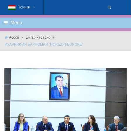
Тоҷикӣ
Menu
Асосӣ
Дигар хабарҳо
МУАРРИФИИ БАРНОМАИ “HORIZON EUROPE”