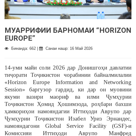
МУАРРИФИИ БАРНОМАИ “HORIZON
EUROPE”
Бинанда: 662 |
Санаи нашр: 16 Май 2026
14-уми майи соли 2026 дар Донишгоҳи давлатии
тиҷорати Тоҷикистон чорабинии байналмилалии
«Horizon Europe Information and Networking
Session» баргузор гардид, ки дар он муовини
якуми вазири маориф ва илми Ҷумҳурии
Тоҷикистон Ҳомид Ҳошимзода, роҳбари бахши
ҳамкориҳои намояндагии Иттиҳоди Аврупо дар
Ҷумҳурии Тоҷикистон Изабел Уриз Эрнандес,
намояндагони Global Service Facility (GSF)-и
Комиссияи Иттиҳоди Аврупо Манфред