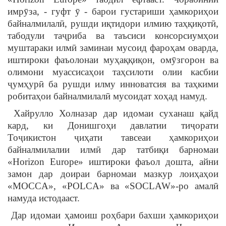
имрӯза, - гуфт ӯ - барои густариши ҳамкориҳои
байналмилалӣ, рушди иқтидори илмию таҳқиқотӣ,
табодули таҷриба ва таъсиси консорсиумҳои
муштараки илмӣ заминаи мусоид фароҳам оварда,
иштироки фаъолонаи муҳаққиқон, омӯзгорон ва
олимони муассисаҳои таҳсилоти олии касбии
ҷумҳурӣ ба рушди илму инноватсия ва таҳкими
робитаҳои байналмилалӣ мусоидат хоҳад намуд.
Хайрулло Холназар дар идомаи суханаш қайд
кард, ки Донишгоҳи давлатии тиҷорати
Тоҷикистон ҷиҳати тавсеаи ҳамкориҳои
байналмилалии илмӣ дар татбиқи барномаи
«Horizon Europe» иштироки фаъол дошта, айни
замон дар доираи барномаи мазкур лоиҳаҳои
«MOCCA», «POLCA» ва «SOCLAW»-ро амалӣ
намуда истодааст.
Дар идомаи ҳамоиш роҳбари бахши ҳамкориҳои