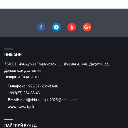
НИШОНӢ
734061, Ҷумҳурии Тоҷикистон, ш. Душанбе, кӯч. Деҳоти 1/2,
Донишгоҳи давлатии
тиҷорати Тоҷикистон
Телефон:
+992
(37) 234-83-46
+992
(37) 234-85-46
Email:
mail
@ddtt.tj
;
tguk2025@gmail.com
www:
www.tguk.tj
ПАЙГИРӢ КУНЕД