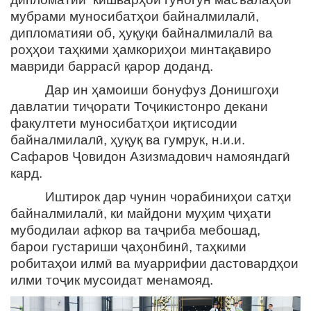
мубрами муносибатҳои байналмилалӣ,
дипломатияи об, ҳуқуқи байналмилалӣ ва
роҳҳои таҳкими ҳамкориҳои минтақавиро
мавриди баррасӣ қарор доданд.
Дар ин ҳамоиши бонуфуз Донишгоҳи
давлатии тиҷорати Тоҷикистонро декани
факултети муносибатҳои иқтисодии
байналмилалӣ, ҳуқуқ ва гумрук, н.и.и.
Сафаров Ҷовидон Азизмадович намояндагӣ
кард.
Иштирок дар чунин чорабиниҳои сатҳи
байналмилалӣ, ки майдони муҳим ҷиҳати
мубодилаи афкор ва таҷриба мебошад,
барои густариши ҷаҳонбинӣ, таҳкими
робитаҳои илмӣ ва муаррифии дастовардҳои
илми тоҷик мусоидат менамояд.