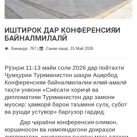
ИШТИРОК ДАР КОНФЕРЕНСИЯИ
БАЙНАЛМИЛАЛӢ
Бинанда: 767 |
Санаи нашр: 15 Май 2026
Рӯзҳои 11-13 майи соли 2026 дар пойтахти
Ҷумҳурии Туркманистон шаҳри Ашқобод
Конференсияи байналмилалии илмӣ-амалӣ
таҳти унвони «Сиёсати хориҷӣ ва
дипломатияи Туркманистон дар замони
муосир: ҳамкорӣ барои таъмини сулҳ, субот
ва рушди устувор» баргузор гардид.
Дар ҷараёни конференсия олимон,
коршиносон ва намояндагони доираҳои
дипломатии кишварҳои гуногун масъалаҳои