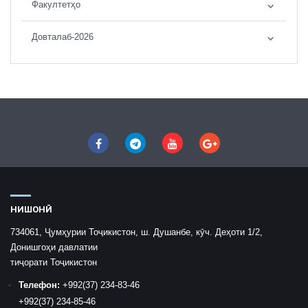
Факултетҳо
Довталаб-2026
НИШОНӢ
734061, Ҷумҳурии Тоҷикистон, ш. Душанбе, кӯч. Деҳоти 1/2,
Донишгоҳи давлатии
тиҷорати Тоҷикистон
Телефон:
+992
(37) 234-83-46
+992
(37) 234-85-46