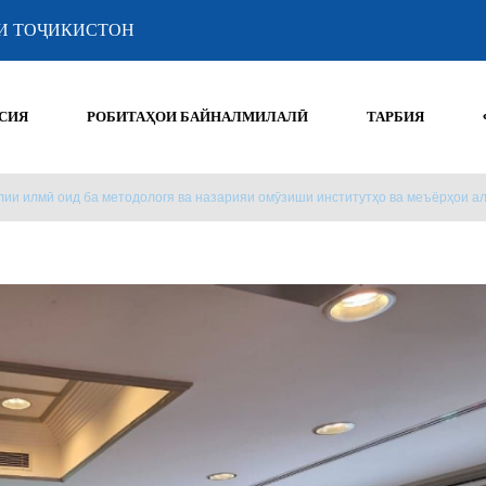
И ТОҶИКИСТОН
СИЯ
РОБИТАҲОИ БАЙНАЛМИЛАЛӢ
ТАРБИЯ
ии илмӣ оид ба методологя ва назарияи омӯзиши институтҳо ва меъёрҳои а