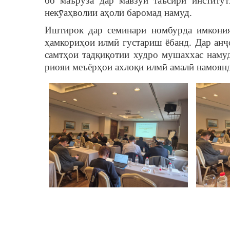
бо маърӯза дар мавзуи таъсири институт
некӯаҳволии аҳолӣ баромад намуд.
Иштирок дар семинари номбурда имкония
ҳамкориҳои илмӣ густариш ёбанд. Дар анҷ
самтҳои тадқиқотии худро мушаххас намуд
риояи меъёрҳои ахлоқи илмӣ амалӣ намоянд