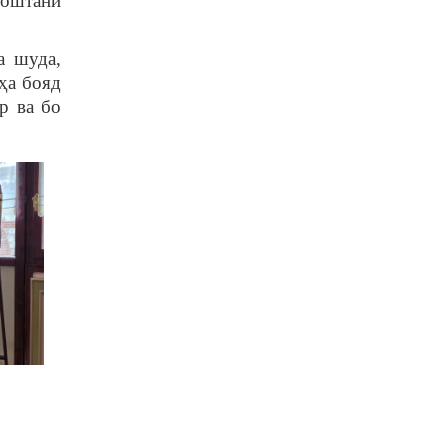
доштани
а шуда,
ҳа бояд
р ва бо