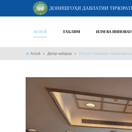
ДОНИШГОҲИ ДАВЛАТИИ ТИҶОРАТ
АСОСӢ
ТАЪЛИМ
ИЛМ ВА ИННОВАТ
Асосӣ
Дигар хабарҳо
POLCA: семинари байналмилал