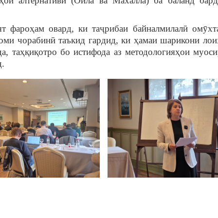
ҳои алтернативӣ (Оила ва Махалла) ба баланд бар
т фароҳам овард, ки таҷрибаи байналмилалӣ омӯхт
оми чорабинӣ таъкид гардид, ки ҳамаи шарикони лои
а, таҳқиқотро бо истифода аз методологияҳои муоси
.