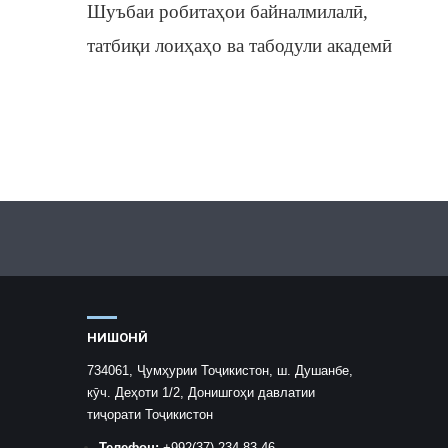
Шуъбаи робитаҳои байналмилалӣ,
татбиқи лоиҳаҳо ва табодули академӣ
НИШОНӢ
734061, Ҷумҳурии Тоҷикистон, ш. Душанбе,
кӯч. Деҳоти 1/2, Донишгоҳи давлатии
тиҷорати Тоҷикистон
Телефон:
+992
(37) 234-83-46