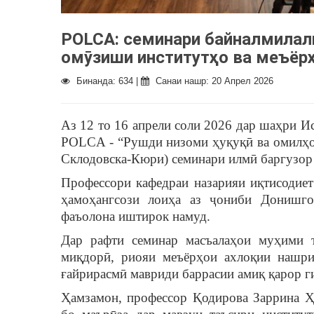
POLCA: семинари байналмилали
омӯзиши институтҳо ва меъёр
Бинанда: 634 |
Санаи нашр: 20 Апрел 2026
Аз 12 то 16 апрели соли 2026 дар шаҳри И
POLCA - “Рушди низоми ҳуқуқӣ ва омилҳо
Склодовска-Кюри) семинари илмӣ баргузор
Профессори кафедраи назарияи иқтисодие
ҳамоҳангсози лоиҳа аз ҷониби Донишго
фаъолона иштирок намуд.
Дар рафти семинар масъалаҳои муҳими т
миқдорӣ, риояи меъёрҳои ахлоқии нашри
ғайрирасмӣ мавриди баррасии амиқ қарор г
Ҳамзамон, профессор Қодирова Заррина Ҳ