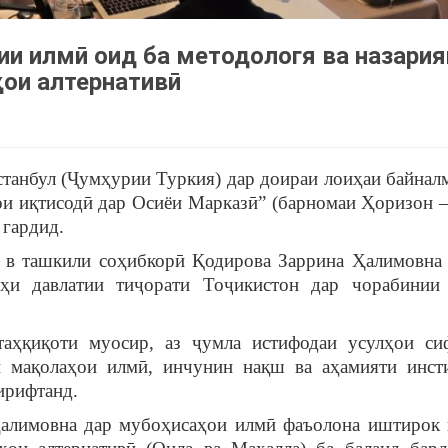
и илмӣ оид ба методологя ва назария
ҳои алтернативӣ
станбул (Ҷумҳурии Туркия) дар доираи лоиҳаи байнал
и иқтисодӣ дар Осиёи Марказӣ” (барномаи Ҳоризон 
 гардид.
т в ташкили соҳибкорӣ Қодирова Заррина Ҳалимовна
ҳи давлатии тиҷорати Тоҷикистон дар чорабинии
аҳқиқоти муосир, аз ҷумла истифодаи усулҳои си
 мақолаҳои илмӣ, инчунин нақш ва аҳамияти инст
ирифтанд.
алимовна дар мубоҳисаҳои илмӣ фаъолона иштирок 