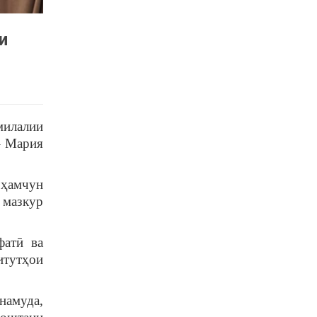
и
милалии
– Мария
 ҳамчун
 мазкур
фатӣ ва
итутҳои
намуда,