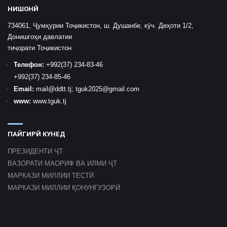
НИШОНӢ
734061, Ҷумҳурии Тоҷикистон, ш. Душанбе, кӯч. Деҳоти 1/2,
Донишгоҳи давлатии
тиҷорати Тоҷикистон
Телефон:
+992
(37) 234-83-46
+992
(37) 234-85-46
Email:
mail
@ddtt.tj
;
tguk2025@gmail.com
www:
www.tguk.tj
ПАЙГИРӢ КУНЕД
ПРЕЗИДЕНТИ ҶТ
ВАЗОРАТИ МАОРИФ ВА ИЛМИ ҶТ
МАРКАЗИ МИЛЛИИ ТЕСТӢ
МАРКАЗИ МИЛЛИИ ҚОНУНГУЗОРӢ