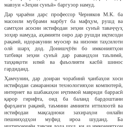
мавзуи «Зеҳни сунъӣ» баргузор намуд.
Дар ҷараёни дарс профессор Черняков М.К. ба
масоили мубрами марбут ба мафҳум, рушд ва
самтҳои асосии истифодаи зеҳни сунъӣ таваҷҷуҳ
зоҳир намуда, аҳамияти онро дар рушди иқтисоди
рақамӣ, идоракунии муосир ва низоми таҳсилоти
олӣ шарҳ дод. Донишҷӯён бо имкониятҳои
татбиқи зеҳни сунъӣ дар равандҳои таълимӣ,
таҳқиқоти илмӣ ва фаъолияти касбӣ шинос
гардиданд.
Ҳамчунин, дар доираи чорабинӣ ҷанбаҳои хоси
истифодаи самараноки технологияҳои компютерӣ,
интернет ва шабакаҳои иҷтимоӣ мавриди баррасӣ
қарор гирифта, оид ба баланд бардоштани
фарҳанги рақамӣ, таъмини амнияти иттилоотӣ ва
истифодаи мақсадноки захираҳои онлайн
пешниҳодҳои муфид ироа шуданд. Ба
иштирокчиён тавсия дода шуд, ки аз имкониятҳои