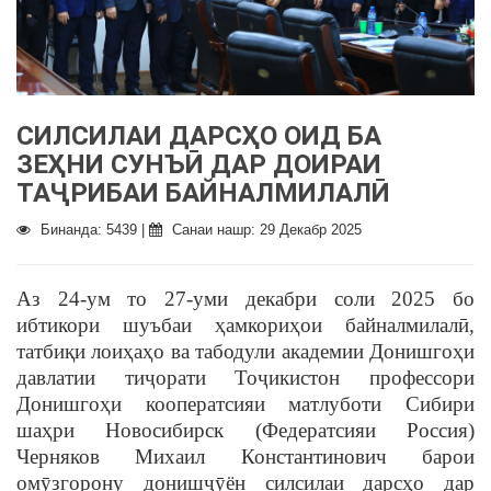
СИЛСИЛАИ ДАРСҲО ОИД БА
ЗЕҲНИ СУНЪӢ ДАР ДОИРАИ
ТАҶРИБАИ БАЙНАЛМИЛАЛӢ
Бинанда: 5439 |
Санаи нашр: 29 Декабр 2025
Аз 24-ум то 27-уми декабри соли 2025 бо
ибтикори шуъбаи ҳамкориҳои байналмилалӣ,
татбиқи лоиҳаҳо ва табодули академии Донишгоҳи
давлатии тиҷорати Тоҷикистон профессори
Донишгоҳи кооператсияи матлуботи Сибири
шаҳри Новосибирск (Федератсияи Россия)
Черняков Михаил Константинович барои
омӯзгорону донишҷӯён силсилаи дарсҳо дар