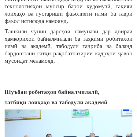
технологияҳои муосир барои худомӯзӣ, таҳияи
лоиҳаҳо ва густариши фаъолияти илмӣ ба таври
фаъол истифода намоянд.
Ташкили чунин дарсҳои намунавӣ дар доираи
ҳамкориҳои байналмилалӣ ба таҳкими робитаҳои
илмӣ ва академӣ, табодули таҷриба ва баланд
бардоштани сатҳи рақобатпазирии кадрҳои ҷавон
мусоидат менамояд.
Шуъбаи робитаҳои байналмилалӣ,
татбиқи лоиҳаҳо ва табодули академӣ