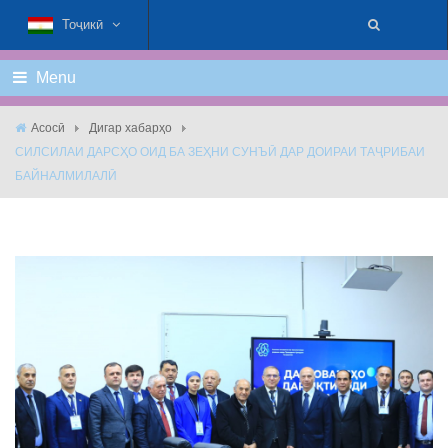
Тоҷикӣ
Menu
Асосӣ
Дигар хабарҳо
СИЛСИЛАИ ДАРСҲО ОИД БА ЗЕҲНИ СУНЪӢ ДАР ДОИРАИ ТАҶРИБАИ
БАЙНАЛМИЛАЛӢ