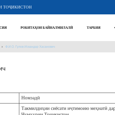
И ТОҶИКИСТОН
СИЯ
РОБИТАҲОИ БАЙНАЛМИЛАЛӢ
ТАРБИЯ
Ф.И.О. Гулов Искандар Хасанович
ич
Номзадӣ
Такмилдиҳии сиёсати иҷтимоию меҳнатӣ да
Ҷумҳурии Тоҷикистон