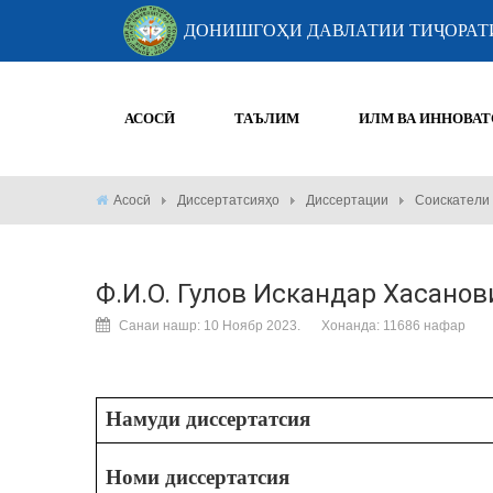
ДОНИШГОҲИ ДАВЛАТИИ ТИҶОРАТ
АСОСӢ
ТАЪЛИМ
ИЛМ ВА ИННОВАТ
Асосӣ
Диссертатсияҳо
Диссертации
Соискатели
Ф.И.О. Гулов Искандар Хасанов
Санаи нашр: 10 Ноябр 2023.
Хонанда: 11686 нафар
Намуди диссертатсия
Номи диссертатсия