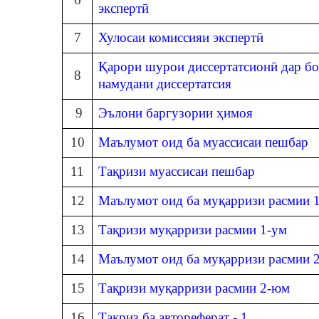
экспертӣ
7
Хулосаи комиссияи экспертӣ
Қарори шурои диссертатсионӣ дар бо
8
намудани диссертатсия
9
Эълони баргузории ҳимоя
10
Маълумот оид ба муассисаи пешбар
11
Тақризи муассисаи пешбар
12
Маълумот оид ба муқарризи расмии 
13
Тақризи муқарризи расмии 1-ум
14
Маълумот оид ба муқарризи расмии 
15
Тақризи муқарризи расмии 2-юм
16
Тақриз ба автореферат - 1