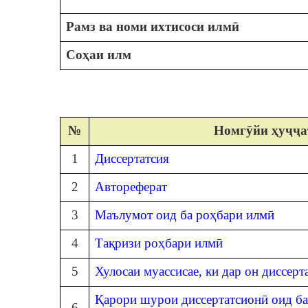
Рамз ва номи ихтисоси илмӣ
Соҳаи илм
№
Номгӯйи ҳуҷҷа
1
Диссертатсия
2
Автореферат
3
Маълумот оид ба роҳбари илмӣ
4
Тақризи роҳбари илмӣ
5
Хулосаи муассисае, ки дар он диссерт
Қарори шурои диссертатсионӣ оид ба
6