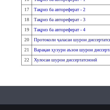
17
Тақриз ба автореферат - 2
18
Тақриз ба автореферат - 3
19
Тақриз ба автореферат - 4
20
Протоколи ҷаласаи шурои диссертатс
21
Варақаи ҳузури аъзои шурои диссерт
22
Хулосаи шурои диссертатсионӣ