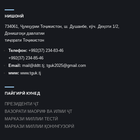
НИШОНӢ
734061, Ҷумҳурии Тоҷикистон, ш. Душанбе, кӯч. Деҳоти 1/2,
Донишгоҳи давлатии
тиҷорати Тоҷикистон
Телефон:
+992
(37) 234-83-46
+992
(37) 234-85-46
Email:
mail
@ddtt.tj
;
tguk2025@gmail.com
www:
www.tguk.tj
ПАЙГИРӢ КУНЕД
ПРЕЗИДЕНТИ ҶТ
ВАЗОРАТИ МАОРИФ ВА ИЛМИ ҶТ
МАРКАЗИ МИЛЛИИ ТЕСТӢ
МАРКАЗИ МИЛЛИИ ҚОНУНГУЗОРӢ