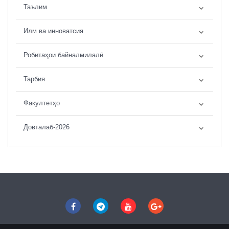
Таълим
Илм ва инноватсия
Робитаҳои байналмилалӣ
Тарбия
Факултетҳо
Довталаб-2026