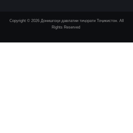
Copyright © 2026 Донишгоҳи давлатии тиҷорати Тоҷикистон. All
Rights Reserved