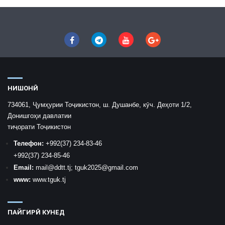
НИШОНӢ
734061, Ҷумҳурии Тоҷикистон, ш. Душанбе, кӯч. Деҳоти 1/2,
Донишгоҳи давлатии
тиҷорати Тоҷикистон
Телефон:
+992
(37) 234-83-46
+992
(37) 234-85-46
Email:
mail
@ddtt.tj
;
tguk2025@gmail.com
www:
www.tguk.tj
ПАЙГИРӢ КУНЕД