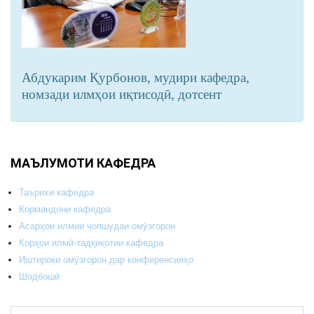
Абдукарим Қурбонов, мудири кафедра,
номзади илмҳои иқтисодӣ, дотсент
МАЪЛУМОТИ КАФЕДРА
Таърихи кафедра
Кормандони кафедра
Асарҳои илмии чопшудаи омӯзгорон
Корҳои илмӣ-тадқиқотии кафедра
Иштироки омӯзгорон дар конференсияҳо
Шодбошӣ