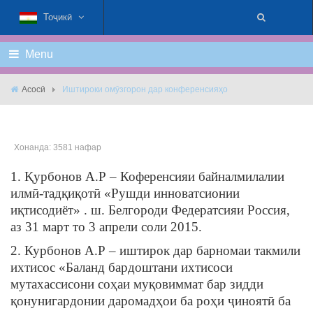
Тоҷикӣ
Menu
Асосӣ
Иштироки омӯзгорон дар конференсияҳо
Хонанда: 3581 нафар
1. Қурбонов А.Р – Коференсияи байналмилалии
илмӣ-тадқиқотӣ «Рушди инноватсионии
иқтисодиёт» . ш. Белгороди Федератсияи Россия,
аз 31 март то 3 апрели соли 2015.
2. Курбонов А.Р – иштирок дар барномаи такмили
ихтисос «Баланд бардоштани ихтисоси
мутахассисони соҳаи муқовиммат бар зидди
қонунигардонии даромадҳои ба роҳи ҷиноятӣ ба