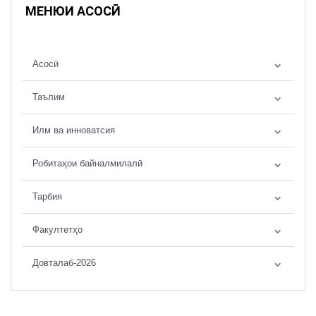
МЕНЮИ АСОСӢ
Асосӣ
Таълим
Илм ва инноватсия
Робитаҳои байналмилалӣ
Тарбия
Факултетҳо
Довталаб-2026