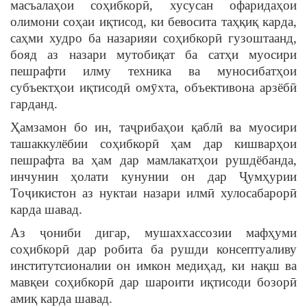
масъалаҳои соҳибкорӣ, хусусан офаридаҳои
олимони соҳаи иқтисод, ки бевосита таҳқиқ карда,
саҳми худро ба назарияи соҳибкорӣ гузоштаанд,
бояд аз назари мутобиқат ба сатҳи муосири
пешрафти илму техника ва муносибатҳои
субъектҳои иқтисодӣ омӯхта, объективона арзёбӣ
гарданд.
Ҳамзамон бо ин, таҷрибаҳои қаблӣ ва муосири
ташаккулёбии соҳибкорӣ ҳам дар кишварҳои
пешрафта ва ҳам дар мамлакатҳои рушдёбанда,
инчунин ҳолати кунунии он дар Ҷумҳурии
Тоҷикистон аз нуктаи назари илмӣ хулосабарорӣ
карда шавад.
Аз ҷониби дигар, мушаххассозии мафҳуми
соҳибкорӣ дар робита ба рушди консептуаливу
институтсионалии он имкон медиҳад, ки нақш ва
мавқеи соҳибкорӣ дар шароити иқтисоди бозорӣ
амиқ карда шавад.