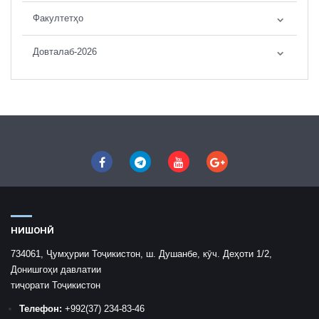
Факултетҳо
Довталаб-2026
НИШОНӢ
734061, Ҷумҳурии Тоҷикистон, ш. Душанбе, кӯч. Деҳоти 1/2,
Донишгоҳи давлатии
тиҷорати Тоҷикистон
Телефон:
+992
(37) 234-83-46