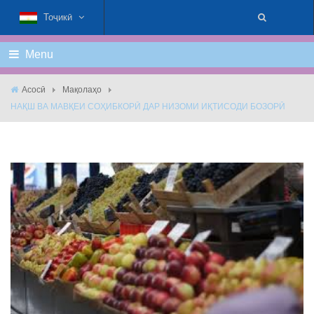
Тоҷикӣ
Menu
Асосӣ
Мақолаҳо
НАҚШ ВА МАВҚЕИ СОҲИБКОРӢ ДАР НИЗОМИ ИҚТИСОДИ БОЗОРӢ