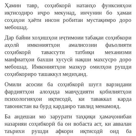
Ҳамин тавр, соҳибкорӣ натанҳо функсияҳои
иқтисодиро иҷро мекунад, инчунин бо ҳамаи
соҳаҳои ҳаёти инсон робитаи мустақимро доро
мебошад.
Дар байни хоҳишҳои иҷтимоии табақаи соҳибкори
аҳолӣ имкониятҳои амалисозии фаъолияти
соҳибкорӣ тавассути татбиқи механизми
манфиатҳои бахши хусусӣ нақши махсусро доро
мебошад. Имкониятҳои мазкур омилҳои рушди
соҳибкориро ташаккул медиҳанд.
Омили асосии ба соҳибкорӣ шуғл варзидани
фардиятҳои алоҳида мавҷудияти қобилиятҳои
психологияҳои иқтисодӣ, ки таваккал карда
тавонистан ва бурд карданро тавлид менамояд.
Ба андешаи мо зарурати таҳқиқи ҳамаҷонибаи
назарияи соҳибкорӣ ба он вобаста аст, ки аввалан
таърихи рушди афкори иқтисодӣ оид ба