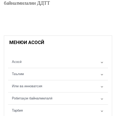
байналмилалии ДДТТ
МЕНЮИ АСОСӢ
Асосӣ
Таълим
Илм ва инноватсия
Робитаҳои байналмилалӣ
Тарбия