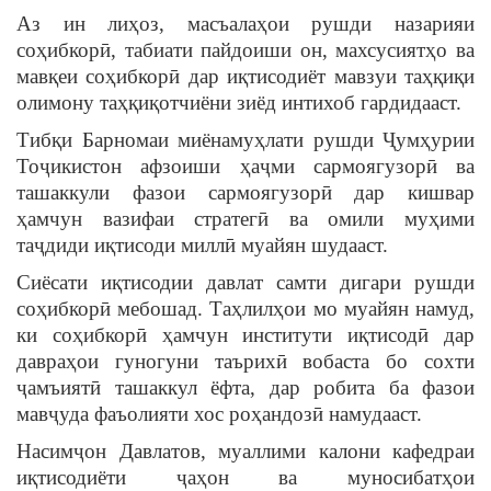
Аз ин лиҳоз, масъалаҳои рушди назарияи
соҳибкорӣ, табиати пайдоиши он, махсусиятҳо ва
мавқеи соҳибкорӣ дар иқтисодиёт мавзуи таҳқиқи
олимону таҳқиқотчиёни зиёд интихоб гардидааст.
Тибқи Барномаи миёнамуҳлати рушди Ҷумҳурии
Тоҷикистон афзоиши ҳаҷми сармоягузорӣ ва
ташаккули фазои сармоягузорӣ дар кишвар
ҳамчун вазифаи стратегӣ ва омили муҳими
таҷдиди иқтисоди миллӣ муайян шудааст.
Сиёсати иқтисодии давлат самти дигари рушди
соҳибкорӣ мебошад. Таҳлилҳои мо муайян намуд,
ки соҳибкорӣ ҳамчун институти иқтисодӣ дар
давраҳои гуногуни таърихӣ вобаста бо сохти
ҷамъиятӣ ташаккул ёфта, дар робита ба фазои
мавҷуда фаъолияти хос роҳандозӣ намудааст.
Насимҷон Давлатов, муаллими калони кафедраи
иқтисодиёти ҷаҳон ва муносибатҳои