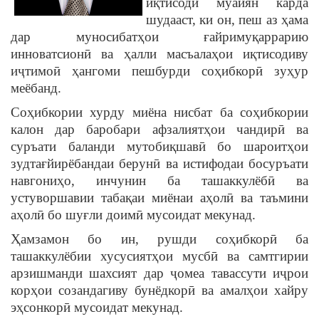
иқтисодӣ муайян карда
шудааст, ки он, пеш аз ҳама
дар муносибатҳои ғайримуқаррарию
инноватсионӣ ва ҳалли масъалаҳои иқтисодиву
иҷтимоӣ ҳангоми пешбурди соҳибкорӣ зуҳур
меёбанд.
Соҳибкории хурду миёна нисбат ба соҳибкории
калон дар баробари афзалиятҳои чандирӣ ва
суръати баланди мутобиқшавӣ бо шароитҳои
зудтағйирёбандаи берунӣ ва истифодаи босуръати
навгониҳо, инчунин ба ташаккулёбӣ ва
устуворшавии табақаи миёнаи аҳолӣ ва таъмини
аҳолӣ бо шуғли доимӣ мусоидат мекунад.
Ҳамзамон бо ин, рушди соҳибкорӣ ба
ташаккулёбии хусусиятҳои мусбӣ ва самтгирии
арзишманди шахсият дар ҷомеа тавассути иҷрои
корҳои созандагиву бунёдкорӣ ва амалҳои хайру
эҳсонкорӣ мусоидат мекунад.