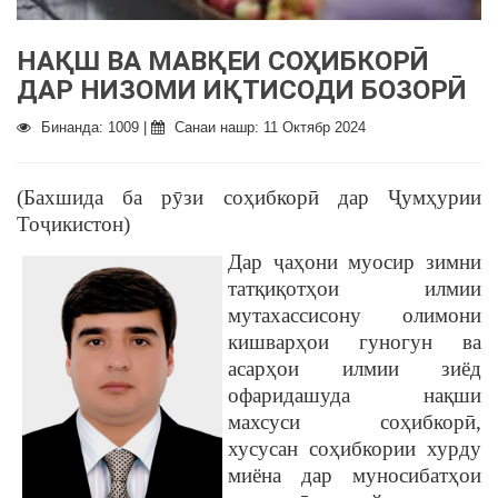
НАҚШ ВА МАВҚЕИ СОҲИБКОРӢ
ДАР НИЗОМИ ИҚТИСОДИ БОЗОРӢ
Бинанда: 1009 |
Санаи нашр: 11 Октябр 2024
(Бахшида ба рӯзи соҳибкорӣ дар Ҷумҳурии
Тоҷикистон)
Дар ҷаҳони муосир зимни
татқиқотҳои илмии
мутахассисону олимони
кишварҳои гуногун ва
асарҳои илмии зиёд
офаридашуда нақши
махсуси соҳибкорӣ,
хусусан соҳибкории хурду
миёна дар муносибатҳои