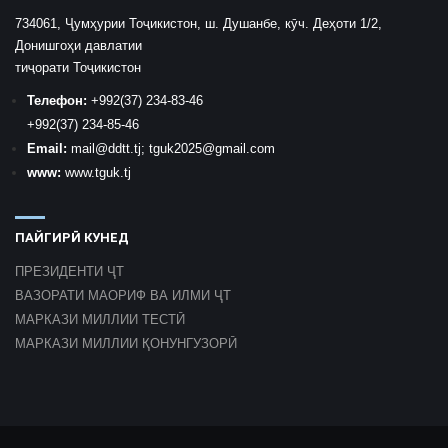
734061, Ҷумҳурии Тоҷикистон, ш. Душанбе, кӯч. Деҳоти 1/2,
Донишгоҳи давлатии
тиҷорати Тоҷикистон
Телефон:
+992
(37) 234-83-46
+992
(37) 234-85-46
Email:
mail
@ddtt.tj
;
tguk2025@gmail.com
www:
www.tguk.tj
ПАЙГИРӢ КУНЕД
ПРЕЗИДЕНТИ ҶТ
ВАЗОРАТИ МАОРИФ ВА ИЛМИ ҶТ
МАРКАЗИ МИЛЛИИ ТЕСТӢ
МАРКАЗИ МИЛЛИИ ҚОНУНГУЗОРӢ