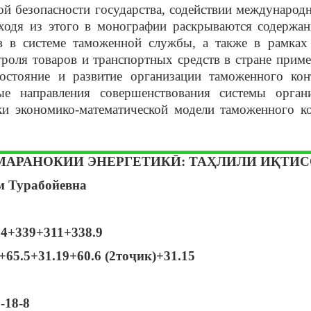
й безопасности государства, содействии международ
ходя из этого в монографии раскрываются содержан
тв в системе таможенной службы, а также в рамках
роля товаров и транспортных средств в стране прим
остояние и развитие организации таможенного кон
ые направления совершенствования системы орган
ки экономико-математической модели таможенного к
МАРАНОКИИ ЭНЕРГЕТИКӢ: ТАҲЛИЛИ ИҚТИ
м Турабойевна
4+339+311+338.9
+65.5+31.19+60.6 (2тоҷик)+31.15
-18-8