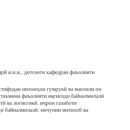
й н.и.и., дотсенти кафедраи фаъолияти
стифодаи низомҳои гумрукӣ ва масоили он
 таъмини фаъолияти иқгисоди байналмилалӣ
тӣ ва логисгикӣ. иҷрои галаботи
и байналмилалӣ. инчунин интихоб ва