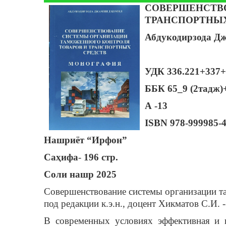
СОВЕРШЕНСТВО
ТРАНСПОРТНЫХ С
Абдукодирзода Д
УДК 336.221+337+3
ББК 65_9 (2тадж)
А -13
ISBN
978-999985-4
Нашриёт “Ирфон”
Саҳифа
-
196 стр.
Соли нашр
2025
Совершенствование системы организации та
под редакции к.э.н., доцент Хикматов С.И. 
В современных условиях эффективная и н