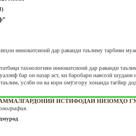
3)
ф”
ияҳои инноватсионӣ дар раванди таълиму тарбияи муа
татбиқи тахнологияи инноватсионӣ дар раванди таъли
аллиф бар он назар аст, ки баробари навсозӣ шудани
 таълим, услби он ва кори омӯзгору хонанда тағйир до
АММАЛГАРДОНИИ ИСТИФОДАИ НИЗОМҲО ГУ
онография.
дмурод