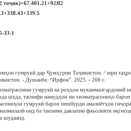
2 тоҷик)+67.401.21+92Я2
.3+338.43+339.5
5-33-1
ҳои гумрукӣ дар Ҷумҳурии Тоҷикистон. / зери таҳрир
кистон. - Душанбе. “Ирфон”. 2025. - 208 с.
изматрасонии гумрукӣ ва роҳҳои мукаммалгардоний и
рда шуда, таснифи намудҳои ин хизматрасониҳо барои
расониҳои гумрукӣ барои пешбурди амалиётҳои гиҷора
алмилалӣ оид ба танзими давлатии фаъолияти иқгисод
а шудаанд.