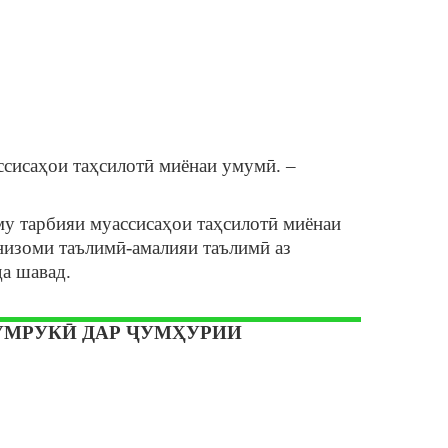
ссисаҳои таҳсилотӣ миёнаи умумӣ. –
му тарбияи муассисаҳои таҳсилотӣ миёнаи
 низоми таълимӣ-амалияи таълимӣ аз
да шавад.
МРУКӢ ДАР ҶУМҲУРИИ