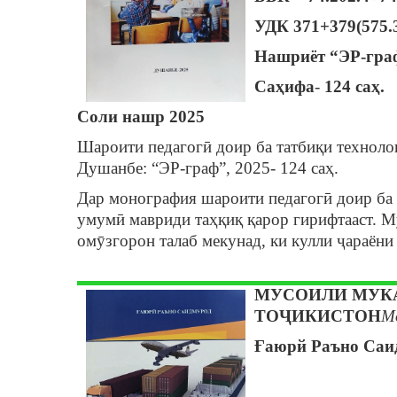
УДК 371+379(575.
Нашриёт
“ЭР-гра
Саҳифа
-
124 саҳ.
Соли нашр
2025
Шароити педагогӣ доир ба татбиқи техноло
Душанбе: “ЭР-граф”, 2025- 124 саҳ.
Дар монография шароити педагогӣ доир ба 
умумӣ мавриди таҳқиқ қарор гирифтааст. Му
омӯзгорон талаб мекунад, ки кулли ҷараёни
МУСОИЛИ МУК
ТОҶИКИСТОН
М
Ғаюрй Раъно Саи