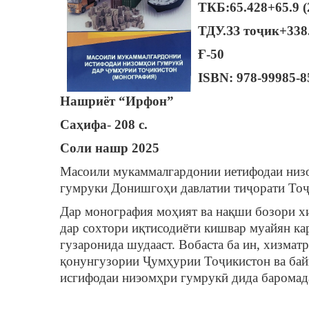
ТКБ:65.428+65.9 (
ТДУ.ЗЗ тоҷик+338
Ғ-50
ISBN: 978-99985-8
Нашриёт “Ирфон”
Саҳифа
-
208 с.
Соли нашр 2025
Масоили мукаммалгардонии иетифодаи низом
гумруки Донишгоҳи давлатии тиҷорати Тоҷи
Дар монография моҳият ва нақши бозори х
дар сохтори иқтисодиёти кишвар муайян ка
гузаронида шудааст. Вобаста ба ин, хизмат
қонунгузории Ҷумҳурии Тоҷикистон ва байн
исгифодаи ниэомҳри гумрукӣ дида баромад