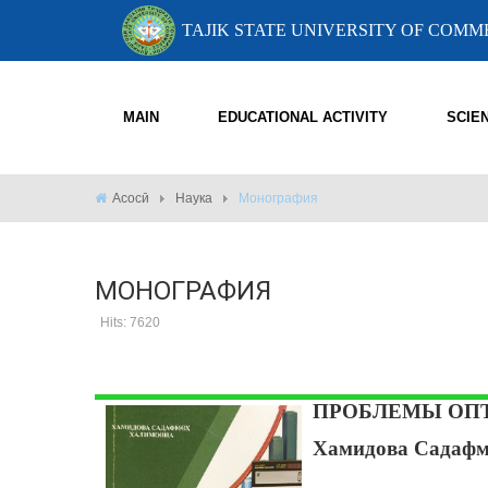
TAJIK STATE UNIVERSITY OF COM
MAIN
EDUCATIONAL ACTIVITY
SCIE
Асосӣ
Наука
Монография
МОНОГРАФИЯ
Hits: 7620
ПРОБЛЕМЫ ОПТ
Хамидова Садафм