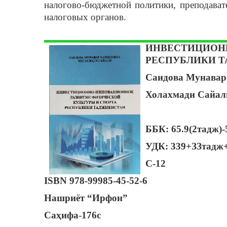
налогово-бюджетной политики, преподават
налоговых органов.
ИНВЕСТИЦИОНН
РЕСПУБЛИКИ 
Саидова Мунавар
Холахмади Сайал
ББК: 65.9(2тадж)-
УДК: 339+ЗЗтадж+
С-12
ISBN
978-99985-45-52-6
Нашриёт “Ирфон”
Саҳифа
-
176с