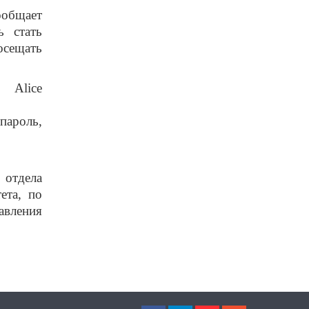
ообщает
ь стать
осещать
ice
 пароль,
 отдела
ета, по
вления