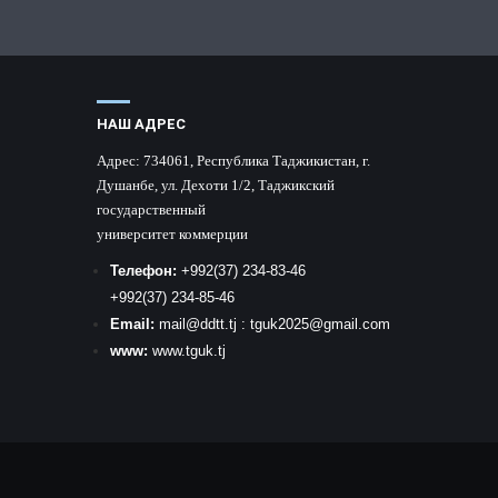
НАШ АДРЕС
Адрес:
734061, Республика Таджикистан, г.
Душанбе, ул. Дехоти 1/2, Таджикский
государственный
университет коммерции
Телефон:
+992
(37) 234-83-46
+992
(37) 234-85-46
Email:
mail
@ddtt.tj
:
tguk2025@gmail.com
www:
www.tguk.tj