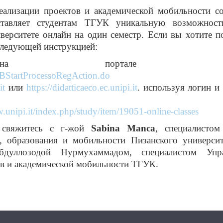
ализации проектов и академической мобильности с
ставляет студентам ТГУК уникальную возможност
верситете онлайн на один семестр. Если вы хотите п
следующей инструкцией:
тесь на портале Al
ABStartProcessoRegAction.do
it
или
https://didatticaeco.ec.unipi.it
. используя логин и
.unipi.it/index.php/study/item/19051-online-classes
, свяжитесь с г-жой
Sabina
Manca
, специалистом
 образования и мобильности Пизанского университ
дуллозодой Нурмухаммадом, специалистом Упра
ов и академической мобильности ТГУК.