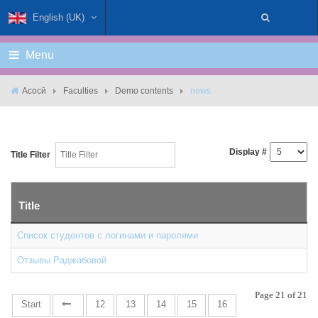
English (UK)
Menu
Асосӣ
Faculties
Demo contents
news
Display #
Title Filter
Title
Список студентов с логинами и паролями
Отзывы Раджабовой
Page 21 of 21
Start
12
13
14
15
16