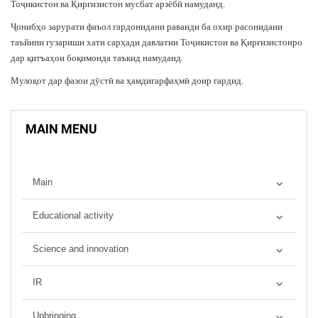
Тоҷикистон ва Қирғизистон мусбат арзёбӣ намуданд.
Ҷонибҳо зарурати фаъол гардонидани раванди ба охир расонидани
таъйини гузариши хати сарҳади давлатии Тоҷикистон ва Қирғизистонро
дар қитъаҳои боқимонда таъкид намуданд.
Мулоқот дар фазои дӯстӣ ва ҳамдигарфаҳмӣ доир гардид.
MAIN MENU
Main
Educational activity
Science and innovation
IR
Upbringing