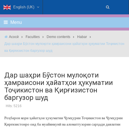
English (UK)
Menu
Асосӣ
Faculties
Demo contents
Habar
Дар шаҳри Бӯстон мулоқоти ҳамраисони ҳайатҳои ҳукуматии Тоҷикистон
ва Қирғизистон баргузор шуд
Дар шаҳри Бӯстон мулоқоти
ҳамраисони ҳайатҳои ҳукуматии
Тоҷикистон ва Қирғизистон
баргузор шуд
Hits: 5216
Роҳбарон кори ҳайатҳои ҳукуматии Ҷумҳурии Тоҷикистон ва Ҷумҳурии
Қирғизистонро оид ба муайянкунӣ ва аломатгузории сарҳади давлатии