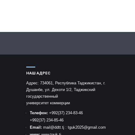
НАШ АДРЕС
Адрес:
734061, Республика Таджикистан, г.
Душанбе, ул. Дехоти 1/2, Таджикский
государственный
университет коммерции
Телефон:
+992
(37) 234-83-46
+992
(37) 234-85-46
Email:
mail
@ddtt.tj
:
tguk2025@gmail.com
www:
www.tguk.tj