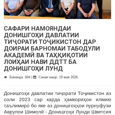
САФАРИ НАМОЯНДАИ
ДОНИШГОҲИ ДАВЛАТИИ
ТИҶОРАТИ ТОҶИКИСТОН ДАР
ДОИРАИ БАРНОМАИ ТАБОДУЛИ
АКАДЕМӢ ВА ТАҲҚИҚОТИИ
ЛОИҲАИ НАВИ ДДТТ БА
ДОНИШГОҲИ ЛУНД
Бинанда: 604 |
Санаи нашр: 19 мая 2026
Донишгоҳи давлатии тиҷорати Тоҷикистон аз
соли 2023 сар карда ҳамкориҳои илмию
таълимиро бо яке аз донишгоҳҳои пурнуфузи
Аврупои Шимолӣ - Донишгоҳи Лунди Шветсия