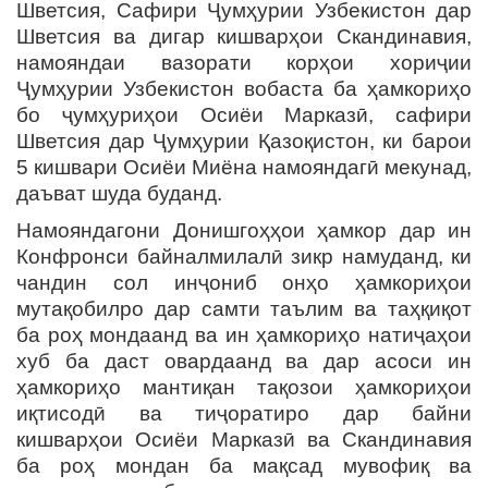
Шветсия, Сафири Ҷумҳурии Узбекистон дар
Шветсия ва дигар кишварҳои Скандинавия,
намояндаи вазорати корҳои хориҷии
Ҷумҳурии Узбекистон вобаста ба ҳамкориҳо
бо ҷумҳуриҳои Осиёи Марказӣ, сафири
Шветсия дар Ҷумҳурии Қазоқистон, ки барои
5 кишвари Осиёи Миёна намояндагӣ мекунад,
даъват шуда буданд.
Намояндагони Донишгоҳҳои ҳамкор дар ин
Конфронси байналмилалӣ зикр намуданд, ки
чандин сол инҷониб онҳо ҳамкориҳои
мутақобилро дар самти таълим ва таҳқиқот
ба роҳ мондаанд ва ин ҳамкориҳо натиҷаҳои
хуб ба даст овардаанд ва дар асоси ин
ҳамкориҳо мантиқан тақозои ҳамкориҳои
иқтисодӣ ва тиҷоратиро дар байни
кишварҳои Осиёи Марказӣ ва Скандинавия
ба роҳ мондан ба мақсад мувофиқ ва