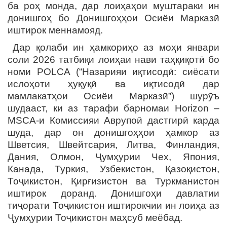
ба роҳ монда, дар лоиҳаҳои муштараки ин
донишгоҳ бо Донишгоҳҳои Осиёи Марказӣ
иштирок меннамояд.
Дар қолаби ин ҳамкориҳо аз моҳи январи
соли 2026 татбиқи лоиҳаи нави таҳқиқотӣ бо
номи POLCA (“Назарияи иқтисодӣ: сиёсати
ислоҳоти ҳуқуқӣ ва иқтисодӣ дар
мамлакатҳои Осиёи Марказӣ”) шурӯъ
шудааст, ки аз тарафи барномаи Horizon –
MSCA-и Комиссияи Аврупоӣ дастгирӣ карда
шуда, дар он донишгоҳҳои ҳамкор аз
Шветсия, Швейтсария, Литва, Финландия,
Дания, Олмон, Ҷумҳурии Чех, Япония,
Канада, Туркия, Узбекистон, Қазоқистон,
Тоҷикистон, Қирғизистон ва Туркманистон
иштирок доранд. Донишгоҳи давлатии
тиҷорати Тоҷикистон иштирокчии ин лоиҳа аз
Ҷумҳурии Тоҷикистон маҳсуб меёбад.