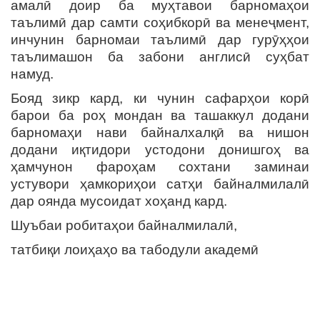
амалӣ доир ба муҳтавои барномаҳои
таълимӣ дар самти соҳибкорӣ ва менеҷмент,
инчунин барномаи таълимӣ дар гурӯҳҳои
таълимашон ба забони англисӣ суҳбат
намуд.
Бояд зикр кард, ки чунин сафарҳои корӣ
барои ба роҳ мондан ва ташаккул додани
барномаҳи нави байналхалқӣ ва нишон
додани иқтидори устодони донишгоҳ ва
ҳамчунон фароҳам сохтани заминаи
устувори ҳамкориҳои сатҳи байналмилалӣ
дар оянда мусоидат хоҳанд кард.
Шуъбаи робитаҳои байналмилалӣ,
татбиқи лоиҳаҳо ва табодули академӣ