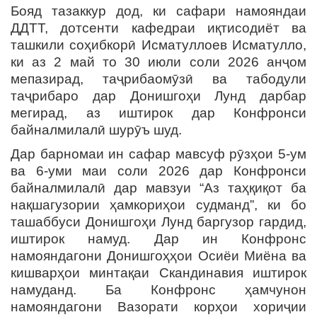
Бояд тазаккур дод, ки сафари намояндаи
ДДТТ, дотсенти кафедраи иқтисодиёт ва
ташкили соҳибкорӣ Исматуллоев Исматулло,
ки аз 2 май то 30 июли соли 2026 анҷом
мепазирад, таҷрибаомӯзӣ ва табодули
таҷрибаро дар Донишгоҳи Лунд дарбар
мегирад, аз иштирок дар Конфронси
байналмилалӣ шурӯъ шуд.
Дар барномаи ин сафар мавсуф рӯзҳои 5-ум
ва 6-уми маи соли 2026 дар Конфронси
байналмилалӣ дар мавзуи “Аз таҳқиқот ба
нақшагузории ҳамкориҳои судманд”, ки бо
ташаббуси Донишгоҳи Лунд баргузор гардид,
иштирок намуд. Дар ин Конфронс
намояндагони Донишгоҳҳои Осиёи Миёна ва
кишварҳои минтақаи Скандинавия иштирок
намуданд. Ба Конфронс ҳамчунон
намояндагони Вазорати корҳои хориҷии