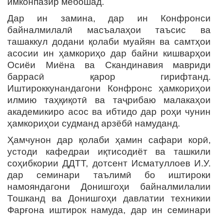
имконпазир мебошад.
Дар ин замина, дар ин Конфронси
байналмилалӣ масъалаҳои таъсис ва
ташаккул додани қолаби муайян ва самтҳои
асосии ин ҳамкориҳо дар байни кишварҳои
Осиёи Миёна ва Скандинавия мавриди
баррасӣ қарор гирифтанд.
Иштироккунандагони Конфронс ҳамкориҳои
илмию таҳқиқотӣ ва таҷрибаю малакаҳои
академикиро асос ва ибтидо дар роҳи чунин
ҳамкориҳои судманд арзёбӣ намуданд.
Ҳамчунон дар қолаби ҳамин сафари корӣ,
устоди кафедраи иқтисодиёт ва ташкили
соҳибкории ДДТТ, дотсент Исматуллоев И.У.
дар семинари таълимӣ бо иштироки
намояндагони Донишгоҳи байналмилалии
Тошканд ва Донишгоҳи давлатии техникии
Фарғона иштирок намуда, дар ин семинари