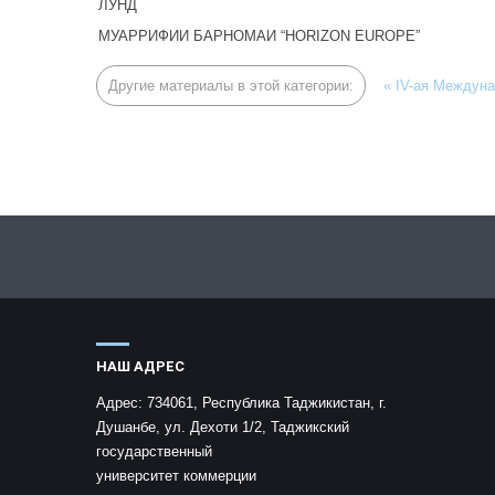
ЛУНД
МУАРРИФИИ БАРНОМАИ “HORIZON EUROPE”
Другие материалы в этой категории:
« IV-ая Междун
НАШ АДРЕС
Адрес:
734061, Республика Таджикистан, г.
Душанбе, ул. Дехоти 1/2, Таджикский
государственный
университет коммерции