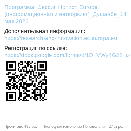
Программа_Сессия Horizon Europe
(информационная и нетворкинг)_Душанбе_14
мая 2026
Дополнительная информация:
https://research-and-innovation.ec.europa.eu
Регистрация по ссылке:
https://docs.google.com/forms/d/1D_VWy4G22
Прочитано
483
раз
Последнее изменение Понедельник, 27 апреля