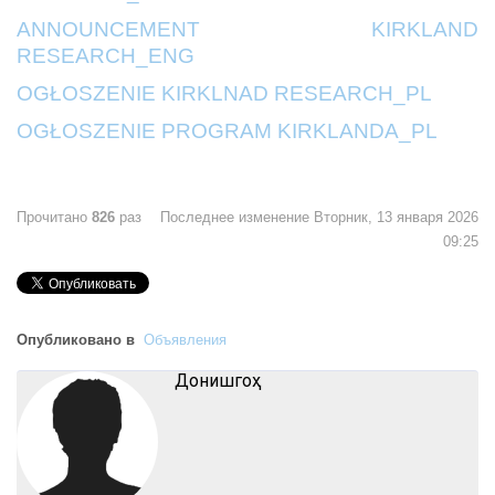
ANNOUNCEMENT KIRKLAND
RESEARCH_ENG
OGŁOSZENIE KIRKLNAD RESEARCH_PL
OGŁOSZENIE PROGRAM KIRKLANDA_PL
Прочитано
826
раз
Последнее изменение Вторник, 13 января 2026
09:25
Опубликовано в
Объявления
Донишгоҳ