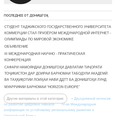
ПОСЛЕДНЕЕ ОТ ДОНИШГОҲ
СТУДЕНТ ТАДЖИКСКОГО ГОСУДАРСТВЕННОГО УНИВЕРСИТЕТА
КОММЕРЦИИ СТАЛ ПРИЗЁРОМ МЕЖДУНАРОДНОЙ ИНТЕРНЕТ -
ОЛИМПИАДЫ ПО МИРОВОЙ ЭКОНОМИКЕ
ОБЪЯВЛЕНИЕ
III МЕЖДУНАРОДНАЯ НАУЧНО - ПРАКТИЧЕСКАЯ
КОНФЕРЕНЦИЯ
САФАРИ НАМОЯНДАИ ДОНИШГОҲИ ДАВЛАТИИ ТИҶОРАТИ
ТОҶИКИСТОН ДАР ДОИРАИ БАРНОМАИ ТАБОДУЛИ АКАДЕМӢ
ВА ТАҲҚИҚОТИИ ЛОИҲАИ НАВИ ДДТТ БА ДОНИШГОҲИ ЛУНД
МУАРРИФИИ БАРНОМАИ “HORIZON EUROPE”
Другие материалы в этой категории:
« Двухдневный интенсив
по развитию цифровых навыков
IV-ая Международная
конференция по устойчивому региональному развитию в
Центральной Азии »