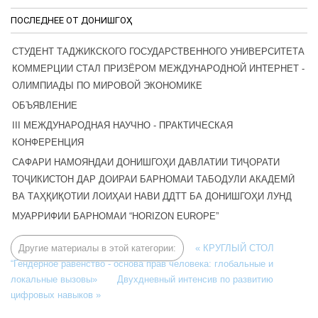
ПОСЛЕДНЕЕ ОТ ДОНИШГОҲ
СТУДЕНТ ТАДЖИКСКОГО ГОСУДАРСТВЕННОГО УНИВЕРСИТЕТА
КОММЕРЦИИ СТАЛ ПРИЗЁРОМ МЕЖДУНАРОДНОЙ ИНТЕРНЕТ -
ОЛИМПИАДЫ ПО МИРОВОЙ ЭКОНОМИКЕ
ОБЪЯВЛЕНИЕ
III МЕЖДУНАРОДНАЯ НАУЧНО - ПРАКТИЧЕСКАЯ
КОНФЕРЕНЦИЯ
САФАРИ НАМОЯНДАИ ДОНИШГОҲИ ДАВЛАТИИ ТИҶОРАТИ
ТОҶИКИСТОН ДАР ДОИРАИ БАРНОМАИ ТАБОДУЛИ АКАДЕМӢ
ВА ТАҲҚИҚОТИИ ЛОИҲАИ НАВИ ДДТТ БА ДОНИШГОҲИ ЛУНД
МУАРРИФИИ БАРНОМАИ “HORIZON EUROPE”
Другие материалы в этой категории:
« КРУГЛЫЙ СТОЛ
“Гендерное равенство - основа прав человека: глобальные и
локальные вызовы»
Двухдневный интенсив по развитию
цифровых навыков »