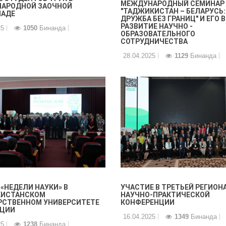
МЕЖДУНАРОДНЫЙ СЕМИНАР
АРОДНОЙ ЗАОЧНОЙ
"ТАДЖИКИСТАН – БЕЛАРУСЬ:
АДЕ
ДРУЖБА БЕЗ ГРАНИЦ" И ЕГО 
РАЗВИТИЕ НАУЧНО -
25
1050
Бинанда
ОБРАЗОВАТЕЛЬНОГО
СОТРУДНИЧЕСТВА
28.04.2025
1129
Бинанда
«НЕДЕЛИ НАУКИ» В
УЧАСТИЕ В ТРЕТЬЕЙ РЕГИО
ИСТАНСКОМ
НАУЧНО-ПРАКТИЧЕСКОЙ
РСТВЕННОМ УНИВЕРСИТЕТЕ
КОНФЕРЕНЦИИ
ЦИИ
16.04.2025
1349
Бинанда
25
1238
Бинанда