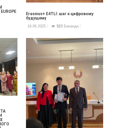
М
 EUROPE
Erasmus+ E4TLI: шаг к цифровому
будущему
18.06.2025
523
Бинанда
ЕТА
И
Х
НОГО