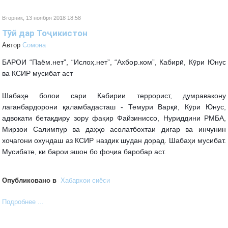
Вторник, 13 ноября 2018 18:58
Тӯй дар Тоҷикистон
Автор
Cомона
БАРОИ “Паём.нет”, “Ислоҳ.нет”, “Ахбор.ком”, Кабирӣ, Кӯри Юнус
ва КСИР мусибат аст
Шабаҳе болои сари Кабирии террорист, думравакону
лаганбардорони қаламбадасташ - Темури Варқӣ, Кӯри Юнус,
адвокати бетақдиру зору фақир Файзиниссо, Нуриддини РМБА,
Мирзои Салимпур ва даҳҳо асолатбохтаи дигар ва инчунин
хоҷагони охундаш аз КСИР наздик шудан дорад. Шабаҳи мусибат.
Мусибате, ки барои
эшон бо фоҷиа баробар аст.
Опубликовано в
Хабархои сиёси
Подробнее ...