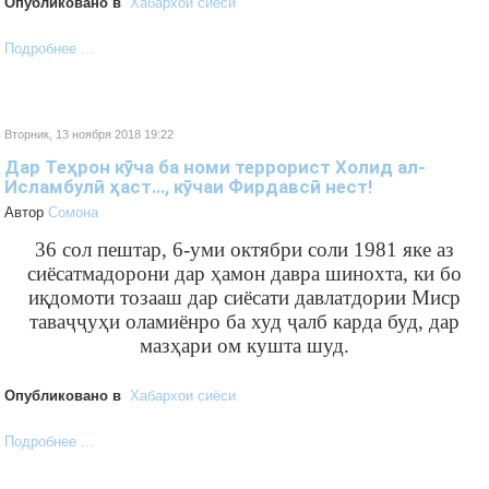
Опубликовано в
Хабархои сиёси
Подробнее ...
Вторник, 13 ноября 2018 19:22
Дар Теҳрон кӯча ба номи террорист Холид ал-
Исламбулӣ ҳаст…, кӯчаи Фирдавсӣ нест!
Автор
Cомона
36 сол пештар, 6-уми октябри соли 1981 яке аз
сиёсатмадорони дар ҳамон давра шинохта, ки бо
иқдомоти тозааш дар сиёсати давлатдории Миср
таваҷҷуҳи оламиёнро ба худ ҷалб карда буд, дар
мазҳари ом кушта шуд.
Опубликовано в
Хабархои сиёси
Подробнее ...