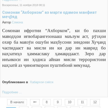
Воскресенье, 11 ноября 2018 08:11
Сомонаи “Ахборком” аз марги одамон манфиат
меҷӯяд
Автор
Cомона
Сомонаи ифротии “Ахборком”, ки бо пахши
маводҳои иғвобарангезонааш маълум аст, рӯзҳои
охир ба мавзӯи ошуби маҳбусони зиндони Хуҷанд
часпидааст ва мисли ин ки дар ин маврид бо
наҳзатиҳо ҳаммаслаку ҳамақидааст. Зеро дар
инъикоси ин ҳодиса айнан мисли террористони
наҳзатӣ аз ҷинояткорон пуштибонӣ мекунад.
Опубликовано в
Хабархои сиёси
Подробнее ...
В начало
8
9
10
11
12