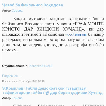
Ҷавоб ба Файзинисо Воҳидова
Автор
Cомона
Баъди мутолиаи мақолаи ҳангоматалабонаи
Файзинисо Воҳидова таҳти унвони «
ГРАФ МОНТЕ
КРИСТО ДАР ЗИНДОНИ ХУ
Ҷ
АН
Д», ки дар
шабакаҳои иҷтимоӣ ва сомонаи
ба нашр
www.Аkhbor.com
расидааст, виҷдонам маро ором нагузошт ва лозим
донистам, ки андешаҳои худро дар атрофи он баён
намоям.
Опубликовано в
Хабархои сиёси
Подробнее ...
Воскресенье, 11 ноября 2018 08:16
Э.Комилов: Табли демократҳои гузаштаву
тафсиргарони ғайбатҷӯ дар бораи ҳодисаи Хуҷанд
Автор
Cомона