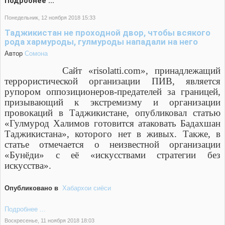
Подробнее ...
Понедельник, 12 ноября 2018 15:33
Таджикистан не проходной двор, чтобы всякого
рода хармуроды, гулмуроды нападали на него
Автор
Cомона
Сайт «
risolatti
.
com
», принадлежащий
террористической организации ПИВ, является
рупором оппозиционеров-предателей за границей,
призывающий к экстремизму и организации
провокаций в Таджикистане, опубликовал статью
«Гулмурод Халимов готовится атаковать Бадахшан
Таджикистана», которого нет в живых. Также, в
статье отмечается о неизвестной организации
«Бунёди» с её «искусствами стратегии без
искусства».
Опубликовано в
Хабархои сиёси
Подробнее ...
Воскресенье, 11 ноября 2018 18:03