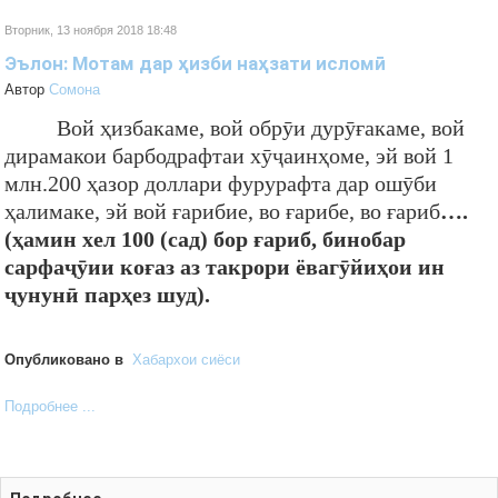
Вторник, 13 ноября 2018 18:48
Эълон: Мотам дар ҳизби наҳзати исломӣ
Автор
Cомона
Вой ҳизбакаме, вой обрӯи дурӯғакаме, вой
дирамакои барбодрафтаи хӯҷаинҳоме, эй вой 1
млн.200 ҳазор доллари фурурафта дар ошӯби
ҳалимаке, эй вой ғарибие, во ғарибе, во ғариб
….
(ҳамин хел 100 (сад) бор ғариб, бинобар
сарфаҷӯии коғаз аз такрори ёвагӯйиҳои ин
ҷунунӣ парҳез шуд).
Опубликовано в
Хабархои сиёси
Подробнее ...