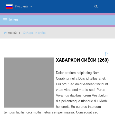
Русский
Menu
Асосӣ
Хабархои сиёси
ХАБАРХОИ СИЁСИ (260)
Dolor pretium adipiscing Nam
Curabitur nulla Duis id tellus at et.
Dui orci Sed dolor Aenean tincidunt
vitae vitae sed mattis sed. Purus
Vivamus dapibus lorem Vestibulum
dis pellentesque tristique dui Morbi
hendrerit. Eu eu eros interdum
tempus facilisi orci mollis netus semper massa. Consequat sed