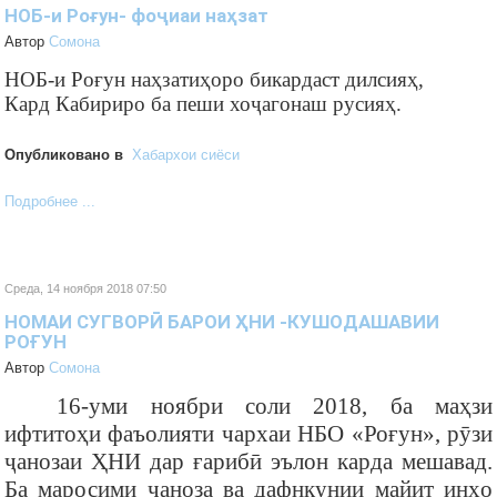
НОБ-и Роғун- фоҷиаи наҳзат
Автор
Cомона
НОБ-и Ро
ғ
ун наҳзатиҳоро бикардаст дилсияҳ,
Кард Кабириро ба пеши хоҷагонаш русияҳ.
Опубликовано в
Хабархои сиёси
Подробнее ...
Среда, 14 ноября 2018 07:50
НОМАИ СУГВОРӢ БАРОИ ҲНИ -КУШОДАШАВИИ
РОҒУН
Автор
Cомона
16-уми ноябри соли 2018, ба маҳзи
ифтитоҳи фаъолияти чархаи НБО «Роғун», рӯзи
ҷанозаи ҲНИ дар ғарибӣ эълон карда мешавад.
Ба маросими ҷаноза ва дафнкунии майит инҳо