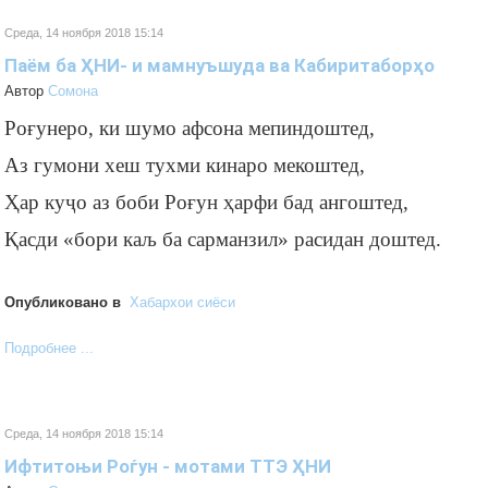
Среда, 14 ноября 2018 15:14
Паём ба ҲНИ- и мамнуъшуда ва Кабиритаборҳо
Автор
Cомона
Роғунеро, ки шумо афсона мепиндоштед,
Аз гумони хеш тухми кинаро мекоштед,
Ҳар куҷо аз боби Роғун ҳарфи бад ангоштед,
Қасди «бори каљ ба сарманзил» расидан доштед.
Опубликовано в
Хабархои сиёси
Подробнее ...
Среда, 14 ноября 2018 15:14
Ифтитоњи Роѓун - мотами ТТЭ ҲНИ