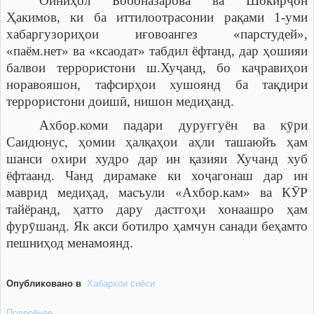
Ойниҳол Бобоназарова ва Шокирҷон
Ҳакимов, ки ба иттилоотрасонии рақами 1-уми
хабаргузориҳои иғовоангез «парстудей»,
«паём.нет» ва «ксаодат» табдил ёфтанд, дар ҳошияи
балвои террористони ш.Хуҷанд, бо каҷравиҳои
норавояшон, тафсирҳои хушоянд ба тақдири
террористони доишӣ, нишон медиҳанд.
Ахбор.коми падари дуруғгуён ва кӯри
Саидюнус, ҳомии ҳалқаҳои аҳли ташаюйъ ҳам
шанси охири худро дар ин қазияи Хучанд хуб
ёфтаанд.
Чанд дирамаке ки хоҷагонаш дар ин
маврид медиҳад, масъули «Ахбор.кам» ва КӮР
тайёранд, ҳатто дару дастгоҳи хонаашро ҳам
фурӯшанд. Як акси ботилро ҳамчун санади беҳамто
пешниҳод менамоянд.
Опубликовано в
Хабархои сиёси
Подробнее ...