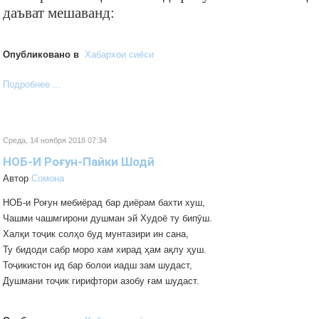
даъват мешаванд:
Опубликовано в
Хабархои сиёси
Подробнее ...
Среда, 14 ноября 2018 07:34
НОБ-И Роғун-Пайки Шодӣ
Автор
Cомона
НОБ-и Роғун мебиёрад бар диёрам бахти хуш,
Чашми чашмгирони душман эй Худоё ту бипӯш.
Халқи тоҷик солҳо буд мунтазири ин сана,
Ту бидоди сабр моро хам хирад ҳам ақлу ҳуш.
Тоҷикистон ид бар болои иадш зам шудаст,
Душмани тоҷик гирифтори азобу ғам шудаст.