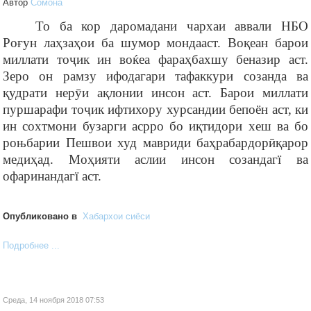
Автор
Cомона
То ба кор даромадани чархаи аввали
Н
БО
Ро
ғ
ун ла
ҳ
за
ҳ
ои ба шумор мондааст. Во
қ
еан барои
миллати то
ҷ
ик ин воќеа фара
ҳ
бахшу беназир аст.
Зеро он рамзу ифодагари тафаккури созанда ва
қ
удрати нер
ӯ
и а
қ
лонии инсон аст. Барои миллати
пуршарафи то
ҷ
ик ифтихору хурсандии бепоён аст, ки
ин сохтмони бузарги асрро бо и
қ
тидори хеш ва бо
роњбарии Пешвои худ мавриди ба
ҳ
рабардор
ӣ
қ
арор
меди
ҳ
ад. Мо
ҳ
ияти аслии инсон созандагї ва
офаринандагї аст.
Опубликовано в
Хабархои сиёси
Подробнее ...
Среда, 14 ноября 2018 07:53