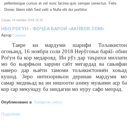
pellentesque cursus et vel nunc lacinia quis semper senectus. Felis
Donec libero nibh Sed velit a Nulla elit dui porttitor.
Среда, 14 ноября 2018 15:15
НБО РОҒУН - ФОҶЕА БАРОИ «AKHBOR.COM»
Автор
Cомона
Тавре ки мардуми шарифи Тољикистон
огоњанд, 16 ноябри соли 2018 Нерўгоњи барќї- обии
Роѓун ба кор медарояд. Ин рўз дар таърихи миллати
мо бо њарфњои заррин сабт мегардад ва сањифаи
наверо дар њаёти тамоми тољикистониён хоњад
кушод. Зеро интизорињои деринаи мардуми мо
самар медињад ва ин иншооти азиму муњими аср ба
кор сар мекунаду ба зиндагии мо нуру сафо меорад.
Опубликовано в
Хабархои сиёси
Подробнее ...