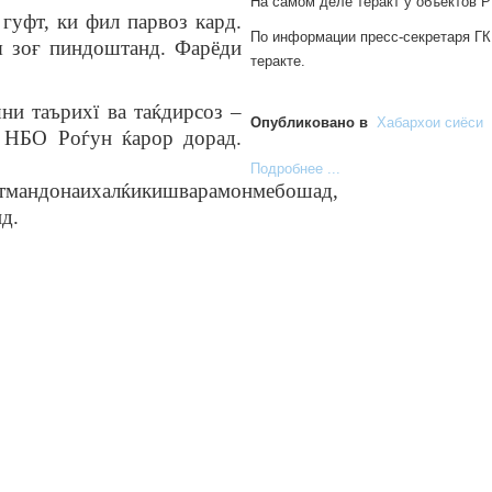
На самом деле теракт у объектов 
 гуфт, ки фил парвоз кард.
По информации пресс-секретаря ГК
я зоғ пиндоштанд. Фарёди
теракте.
и таърихї ва таќдирсоз –
Опубликовано в
Хабархои сиёси
- НБО Роѓун ќарор дорад.
Подробнее ...
атмандонаи
халќи
кишварамон
мебошад
,
нд
.