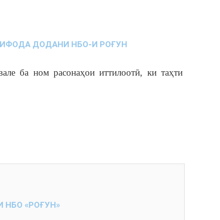
СТИФОДА ДОДАНИ НБО-И РОҒУН
ле ба ном расонаҳои иттилоотӣ, ки таҳти
 НБО «РОҒУН»