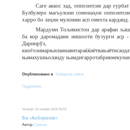
Саге аккос зад, оппозитсия дар
ғурбат
Булбулеро масъулони сомонаҳои оппозитси
харро бо лаҳни мулоими асп омехта карданд.
Мардуми Тољикистон дар арафаи љашн
ба кор даромадани иншооти бузурги аср 
Дар
ин
рўз
,
ки
оѓози
марњилаи
нави
тараќќиёт
ва
њаёти
саод
њ
ама
хушњоланду
њ
амдигарро
табрик
мекуна
Опубликовано в
Хабархои сиёси
Подробнее ...
Четверг, 15 ноября 2018 06:53
Ба «Ахборком»
Автор
Cомона