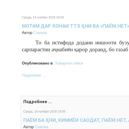
Среда, 14 ноября 2018 18:06
МОТАМ ДАР ХОНАИ ТТЭ ҲНИ ВА «ПАЁМ.НЕТ
Автор
Cомона
То ба истифода додани иншооти бузу
сарпарастии аҷнабиён қарор доранд, бо ғазаб
Опубликовано в
Хабархои сиёси
Подробнее ...
Подробнее ...
Среда, 14 ноября 2018 18:05
ПАЁМ БА ҲНИ, КИМИЁИ САОДАТ, ПАЁМ.НЕТ
Автор
Cомона