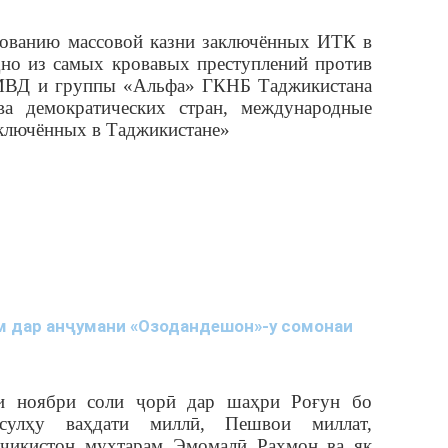
дованию массовой казни заключённых ИТК в
дно из самых кровавых преступлений против
 МВД и группы «Альфа» ГКНБ Таджикистана
а демократических стран, международные
аключённых в Таджикистане»
м дар анҷумани «Озодандешон»-у сомонаи
и ноябри соли ҷорӣ дар шаҳри Роғун бо
сулҳу ваҳдати миллӣ, Пешвои миллат,
ҷикистон муҳтарам Эмомалӣ Раҳмон ва як