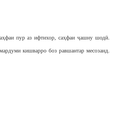
Саҳфаи пур аз ифтихор, саҳфаи ҷашну шодӣ.
мардуми кишварро боз равшантар месозанд.