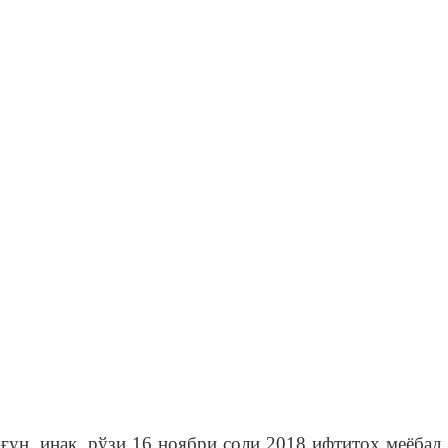
 инак, рўзи 16 ноябри соли 2018 ифтитоҳ меёбад 