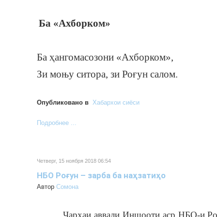
Ба «Ахборком»
Ба ҳангомасозони «Ахборком»,
Зи моњу ситора, зи Роғун салом.
Опубликовано в
Хабархои сиёси
Подробнее ...
Четверг, 15 ноября 2018 06:54
НБО Роғун – зарба ба наҳзатиҳо
Автор
Cомона
Чархаи аввали Иншооти аср НБО-и Роғун,