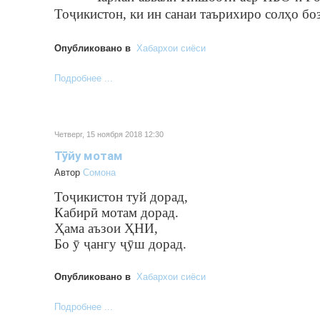
Тоҷикистон, ки ин санаи таърихиро солҳо б
Опубликовано в
Хабархои сиёси
Подробнее ...
Четверг, 15 ноября 2018 12:30
Тӯйу мотам
Автор
Cомона
Тоҷикистон туй дорад,
Кабирӣ мотам дорад.
Ҳама аъзои ҲНИ,
Бо ӯ ҷангу ҷӯш дорад.
Опубликовано в
Хабархои сиёси
Подробнее ...