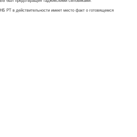
РВБ был предотвращен таджикскими силовиками.
НБ РТ в действительности имеет место факт о готовящемся