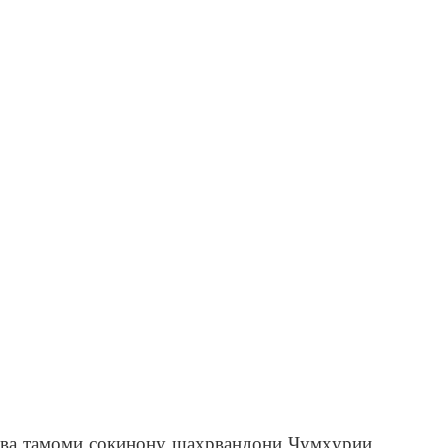
ва тамоми сокинону шаҳрвандони Ҷумҳурии