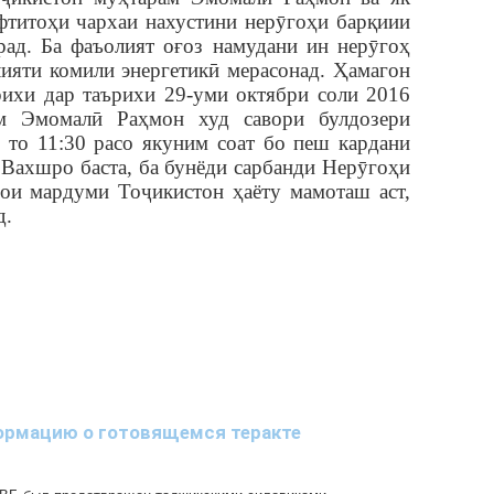
фтитоҳи чархаи нахустини нерӯгоҳи бар
қ
иии
рад. Ба фаъолият о
ғ
оз намудани ин нерӯгоҳ
ияти комили энергетикӣ мерасонад. Ҳамагон
рихи дар таърихи 29-уми октябри соли 2016
м Эмомалӣ Раҳмон худ савори булдозери
ҳ то 11:30 расо якуним соат бо пеш кардани
 Вахшро баста, ба бунёди сарбанди Нерӯгоҳи
рои мардуми Тоҷикистон ҳаёту мамоташ аст,
д.
ормацию о готовящемся теракте