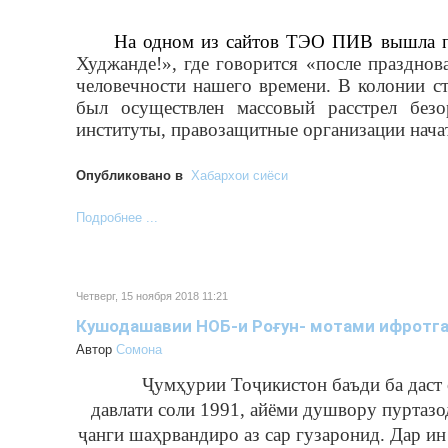
На одном из сайтов ТЭО ПИВ вышла п
Худжанде!», где говорится «после праздно
человечности нашего времени. В колонии
был осуществлен массовый расстрел без
институты, правозащитные организации нача
Опубликовано в
Хабархои сиёси
Подробнее ...
Четверг, 15 ноября 2018 11:21
Кушодашавии НОБ-и Роғун- мотами ифротга
Автор
Cомона
Ҷумҳурии Тоҷикистон
баъди ба даст
давлати соли 1991, айёми душвору пуртазо
ҷанги шаҳрвандиро аз сар гузаронид. Дар и