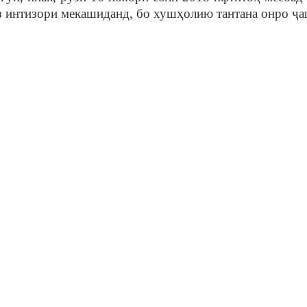
оз интизори мекашиданд, бо хушҳолию тантана онро ҷа