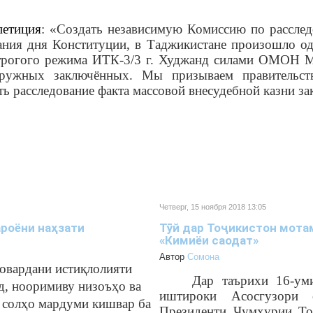
етиция
: «Создать независимую Комиссию по рассле
вания дня Конституции, в Таджикистане произошло о
 строгого режима ИТК-3/3 г. Худжанд силами ОМОН
оружных заключённых. Мы призываем правительств
ть расследование факта массовой внесудебной казни з
Четверг, 15 ноября 2018 13:05
роёни наҳзати
Тӯй дар Тоҷикистон мота
«Кимиёи саодат»
Автор
Cомона
 овардани истиқлолияти
Дар таърихи 16-ум
д, нооримиву низоъҳо ва
иштироки Асосгузори 
н солҳо мардуми кишвар ба
Президенти Ҷумҳурии То