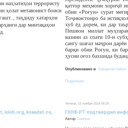
ни наҳзатиҳои террористу
қ
аттор меҳмони хориҷӣ и
н ҳолат метавонист боиси
обии «Ро
ғ
ун» сурат меги
гашт. , таҳдиду хатарҳои
Тоҷикистонро ба истиқлол
хуб ёд дорем, ки дар таъ
арҳанги дар минтақаҳои
Пешвои миллат муҳтара
д.
вазнин аз соати 10-и суб
сангу шағал маҷрои дарёи
барқи обии Роғун, ки ба
ҳусни оғоз бахшида будан
Опубликовано в
Хабархои сиёси
Подробнее ...
Четверг, 15 ноября 2018 08:26
isloh.org, ksaadat.co,
ГКНБ РТ подтвердил инф
Автор
Cомона