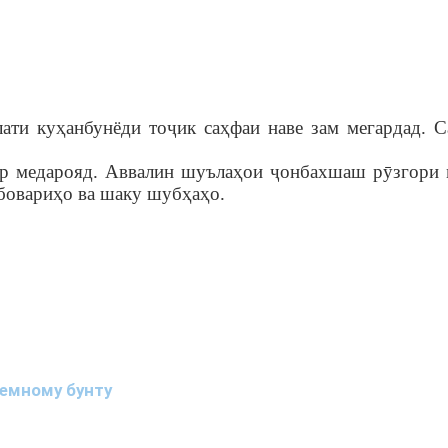
ати куҳанбунёди тоҷик саҳфаи наве зам мегардад. 
.
ор медарояд. Аввалин шуълаҳои ҷонбахшаш рӯзгори 
бовариҳо ва шаку шубҳаҳо.
емному бунту