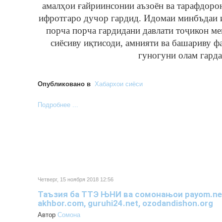
амалҳои ғайриинсонии аъзоён ва тарафдоро
ифротгаро дучор гардид. Идомаи минбъдаи и
порча порча гардидани давлати тоҷикон ме
сиёсиву иқтисоди, амнияти ва башариву ф
гуногуни олам гарда
Опубликовано в
Хабархои сиёси
Подробнее ...
Четверг, 15 ноября 2018 12:56
Таъзия ба ТТЭ ЊНИ ва сомонањои payom.net, 
akhbor.com, guruhi24.net, ozodandishon.org
Автор
Cомона