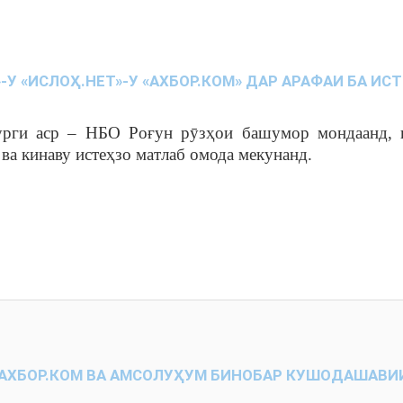
»-У «ИСЛОҲ.НЕТ»-У «АХБОР.КОМ» ДАР АРАФАИ БА И
рги аср – НБО Роғун рӯзҳои башумор мондаанд, ва
 ва кинаву истеҳзо матлаб омода мекунанд.
, АХБОР.КОМ ВА АМСОЛУҲУМ БИНОБАР КУШОДАШАВИИ