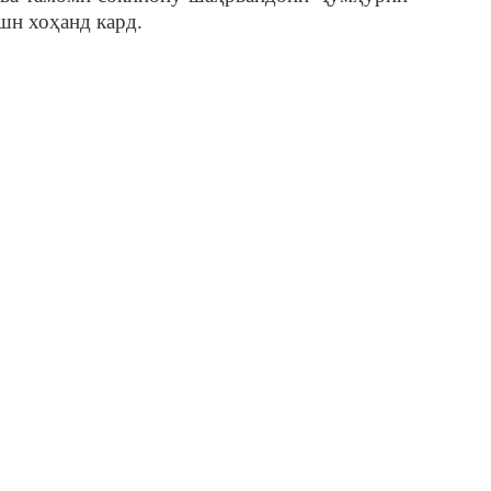
шн хоҳанд кард.