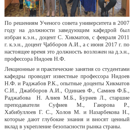
По решениям Ученого совета университета в 2007
году на должности заведующим кафедрой был
избран к.э.н., доцент С. Хикматов, с февраля 2011
г. к.э.н., доцент Ҷабборов А.И., а с июня 2017 г. по
настоящее время это должность возложен на д.э.н.,
профессора Нидоев Н.Ф.
Лекционные и практические занятия со студентами
кафедры проводят известные профессора Нидоев
Н.Ф. и Раджабов Р.К., опытные доценты Хикматов
С.И., Джабборов А.И., Одинаев Ф., Самиев Ф.Б.,
Раджабова Н. Алиев М.Б., Буриев Л., старшие
преподаватели Суфиев М., Гаюрова Р.,
Хабибуллоев Г. С., Холов М. и Назарбекова Н.,
которые дают глубокие знания и вносят ценный
вклад в укрепление безопасности рынка страны.