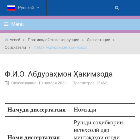
Русский
Menu
Асосӣ
Противодействие коррупции
Диссертации
Соискатели
Ф.И.О. Абдураҳмон Ҳакимзода
Ф.И.О. Абдураҳмон Ҳакимзода
Опубликовано: 10 ноября 2023
Просмотров: 26462
Намуди диссертатсия
Номзадӣ
Рушди соҳибкории
истеҳсолӣ дар
Номи диссертатсия
минтақаҳои озоди