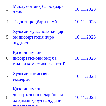
Маълумот оид ба роҳбари
3
10.11.2023
илмӣ
4
Тақризи роҳбари илмӣ
10.11.2023
Хулосаи муассисае, ки дар
5
он диссертатсия иҷро
10.11.2023
шудааст
Қарори шурои
6
диссертатсионӣ оид ба
10.11.2023
таъини комиссияи экспертӣ
Хулосаи комиссияи
7
10.11.2023
экспертӣ
Қарори шурои
диссертатсионӣ дар бораи
8
10.11.2023
ба ҳимоя қабул намудани
диссертатсия