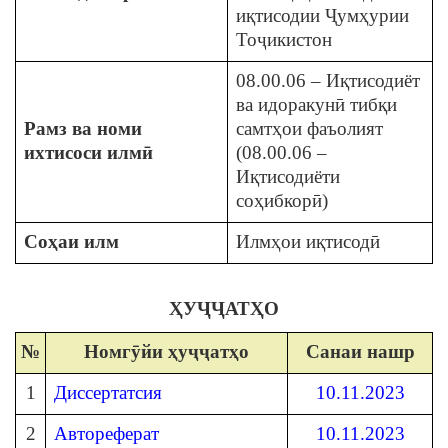
иқтисодии Ҷумҳурии
Тоҷикистон
08.00.06 – Иқтисодиёт
ва идоракунӣ тибқи
Рамз ва номи
самтҳои фаъолият
ихтисоси илмӣ
(08.00.06 –
Иқтисодиёти
соҳибкорӣ)
Соҳаи илм
Илмҳои иқтисодӣ
ҲУҶҶАТҲО
№
Номгӯйи ҳуҷҷатҳо
Санаи нашр
1
Диссертатсия
10.11.2023
2
Автореферат
10.11.2023