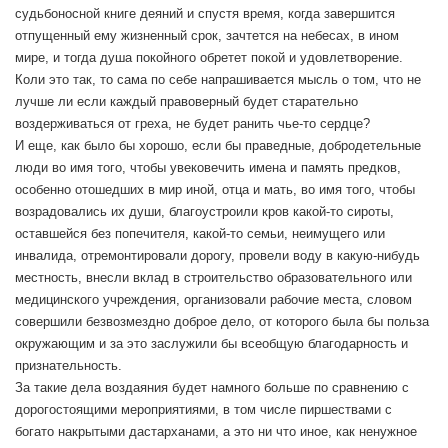
судьбоносной книге деяний и спустя время, когда завершится
отпущенный ему жизненный срок, зачтется на небесах, в ином
мире, и тогда душа покойного обретет покой и удовлетворение.
Коли это так, то сама по себе напрашивается мысль о том, что не
лучше ли если каждый правоверный будет старательно
воздерживаться от греха, не будет ранить чье-то сердце?
И еще, как было бы хорошо, если бы праведные, добродетельные
люди во имя того, чтобы увековечить имена и память предков,
особенно отошедших в мир иной, отца и мать, во имя того, чтобы
возрадовались их души, благоустроили кров какой-то сироты,
оставшейся без попечителя, какой-то семьи, неимущего или
инвалида, отремонтировали дорогу, провели воду в какую-нибудь
местность, внесли вклад в строительство образовательного или
медицинского учреждения, организовали рабочие места, словом
совершили безвозмездно доброе дело, от которого была бы польза
окружающим и за это заслужили бы всеобщую благодарность и
признательность.
За такие дела воздаяния будет намного больше по сравнению с
дорогостоящими мероприятиями, в том числе пиршествами с
богато накрытыми дастарханами, а это ни что иное, как ненужное