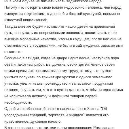
ни в коем случае не пятнать честь таджикского народа.
Потому что позорить свою нацию недостойно человека, чей народ
именуется таджикским, с древней и богатой культурой, всемирно
известной цивилизацией.
Так давайте же будем наставлять наших детей на правильный
путь, вооружать их современными знаниями, воспитывать в них
высокие моральные качества, чтобы в будущем, после нас они не
сталкивались с трудностями, не были в заблуждении, зависимыми
от кого-то.
Особенно в эти дни, когда на дворе царит весна, наступила пора
сева и пахотных работ, мы должны своих детей, членов своей
семьи призывать к созидательному труду, к тому, что нужно
учиться получать по три-четыре урожая с одного земельного
участка, увеличивать производство и запасаться продуктами
питания, внушать им, что это нужно для того, чтобы ни одна семья
не испытывала нехватку и дефицита товаров первой
необходимости.
Одной из особенностей нашего национального Закона "Об
упорядочении традиций, торжеств и обрядов" является его
нравственное, духовное начало.
В законе сказано, что жители в дни празднования Рамазана и