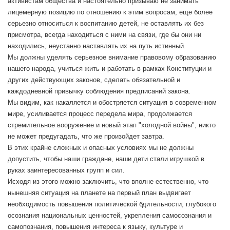
активистам общества и настоятельно призываю не занимать
лицемерную позицию по отношению к этим вопросам, еще более
серьезно относиться к воспитанию детей, не оставлять их без
присмотра, всегда находиться с ними на связи, где бы они ни
находились, неустанно наставлять их на путь истинный.
Мы должны уделять серьезное внимание правовому образованию
нашего народа, учиться жить и работать в рамках Конституции и
других действующих законов, сделать обязательной и
каждодневной привычку соблюдения предписаний закона.
Мы видим, как накаляется и обостряется ситуация в современном
мире, усиливается процесс передела мира, продолжается
стремительное вооружение и новый этап "холодной войны", никто
не может предугадать, что же произойдет завтра.
В этих крайне сложных и опасных условиях мы не должны
допустить, чтобы наши граждане, наши дети стали игрушкой в
руках заинтересованных групп и сил.
Исходя из этого можно заключить, что вполне естественно, что
нынешняя ситуация на планете на первый план выдвигает
необходимость повышения политической бдительности, глубокого
осознания национальных ценностей, укрепления самосознания и
самопознания, повышения интереса к языку, культуре и