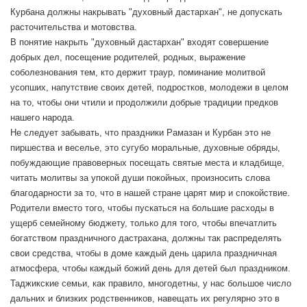
Курбана должны накрывать "духовный дастархан", не допускать
расточительства и мотовства.
В понятие накрыть "духовный дастархан" входят совершение
добрых дел, посещение родителей, родных, выражение
соболезнования тем, кто держит траур, поминание молитвой
усопших, напутствие своих детей, подростков, молодежи в целом
на то, чтобы они чтили и продолжили добрые традиции предков
нашего народа.
Не следует забывать, что праздники Рамазан и Курбан это не
пиршества и веселье, это сугубо моральные, духовные обряды,
побуждающие правоверных посещать святые места и кладбище,
читать молитвы за упокой души покойных, произносить слова
благодарности за то, что в нашей стране царят мир и спокойствие.
Родители вместо того, чтобы пускаться на большие расходы в
ущерб семейному бюджету, только для того, чтобы впечатлить
богатством праздничного дастрахана, должны так распределять
свои средства, чтобы в доме каждый день царила праздничная
атмосфера, чтобы каждый божий день для детей был праздником.
Таджикские семьи, как правило, многодетны, у нас большое число
дальних и близких родственников, навещать их регулярно это в