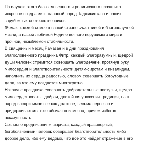
По случаю этого благословенного и религиозного праздника
искренне поздравляю славный народ Таджикистана и наших
зарубежных соотечественников.
Желаю каждой семье в нашей стране счастливой и благополучной
жизни, а нашей любимой Родине вечного нерушимого мира и
прочной, незыблемой стабильности.
В священный месяц Рамазан и в дни празднования
благословенного праздника Фитр, каждый благоразумный, щедрой
души человек стремится совершать благодеяние, протянув руку
милосердия и благотворительности детям-сиротам и инвалидам,
наполнить их сердца радостью, словом совершать богоугодные
дела, за что ему воздастся многократно.
Накануне праздника совершать добродетельные поступки, щедро
милосердствовать - добрая, достойная уважения традиция, наш
народ воспринимает ее как должное, весьма серьезно и
придерживается этого обычая неизменно, причем избегая
показушность.
Согласно предписаниям шариата, каждый правоверный,
богобоязненный человек совершает благотворительность либо
доброе дело, ибо ему ведомо, что все это найдет отражение в его