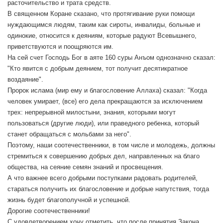
расточительство и трата средств.
В священном Коране сказано, что протягивание руки помощи
нуждающимся людям, таким как сироты, инвалиды, больные и
одинокие, относится к деяниям, которые радуют Всевышнего,
приветствуются и поощряются им.
На сей счет Господь Бог в аяте 160 суры Анъом однозначно сказал:
"Кто явится с добрым деянием, тот получит десятикратное
воздаяние".
Пророк ислама (мир ему и благословение Аллаха) сказал: "Когда
человек умирает, (все) его дела прекращаются за исключением
трех: непрерывной милостыни, знания, которыми могут
пользоваться (другие люди), или праведного ребенка, который
станет обращаться с мольбами за него".
Поэтому, наши соотечественники, в том числе и молодежь, должны
стремиться к совершению добрых дел, направленных на благо
общества, на сеяние семян знаний и просвещения.
А что важнее всего добрыми поступками радовать родителей,
стараться получить их благословение и добрые напутствия, тогда
жизнь будет благополучной и успешной.
Дорогие соотечественники!
С удовлетворением хочу отметить, что после принятия Закона