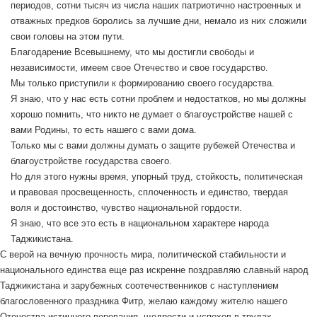
периодов, сотни тысяч из числа наших патриотично настроенных и
отважных предков боролись за лучшие дни, немало из них сложили
свои головы на этом пути.
Благодарение Всевышнему, что мы достигли свободы и
независимости, имеем свое Отечество и свое государство.
Мы только приступили к формированию своего государства.
Я знаю, что у нас есть сотни проблем и недостатков, но мы должны
хорошо помнить, что никто не думает о благоустройстве нашей с
вами Родины, то есть нашего с вами дома.
Только мы с вами должны думать о защите рубежей Отечества и
благоустройстве государства своего.
Но для этого нужны время, упорный труд, стойкость, политическая
и правовая просвещенность, сплоченность и единство, твердая
воля и достоинство, чувство национальной гордости.
Я знаю, что все это есть в национальном характере народа
Таджикистана.
С верой на вечную прочность мира, политической стабильности и
национального единства еще раз искренне поздравляю славный народ
Таджикистана и зарубежных соотечественников с наступлением
благословенного праздника Фитр, желаю каждому жителю нашего
Отечества истинного верования, щедрости и успехов в трудах,