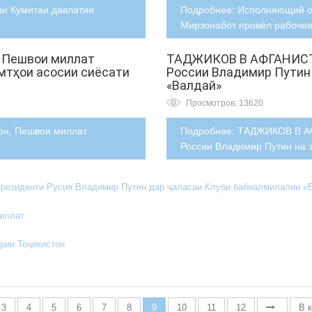
ии Кумитаи давлатии
Подробнее: Исполняющий о
Мирзонабот провёл рабоче
 Пешвои миллат
ТАДЖИКОВ В АФГАНИСТА
мтҳои асосии сиёсати
России Владимир Путин
«Валдай»
Просмотров: 13620
он, Пешвои миллат
Подробнее: ТАДЖИКОВ В А
России Владимир Путин на з
иденти Русия Владимир Путин дар ҷаласаи Клуби байналмилалии «В
миллат
рии Тоҷикистон
3
4
5
6
7
8
9
10
11
12
В 