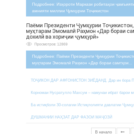
Подробнее: Изҳороти Маркази робитаҳои ҷамъият
амнияти миллии Ҷумҳурии Тоҷикистон
Паёми Президенти Ҷумҳурии Тоҷикистон,
муҳтарам Эмомалӣ Раҳмон «Дар бораи са
дохилӣ ва хориҷии ҷумҳурӣ»
Просмотров: 12869
Подробнее: Паёми Президенти Ҷумҳурии Тоҷикист
муҳтарам Эмомалӣ Раҳмон «Дар бораи самтҳои...
ТОҶИКОН ДАР АФҒОНИСТОН ЗИЁДАНД. Дар ин бора През
Корномаи Нусратулло Махсум – намунаи ибрат барои 
Ба истиқболи 30-солагии Истиқлолияти давлатии Ҷумҳу
ДУШМАНИИ НАҲЗАТ ДАР ФАЗОИ МАҶОЗӢ
В начало