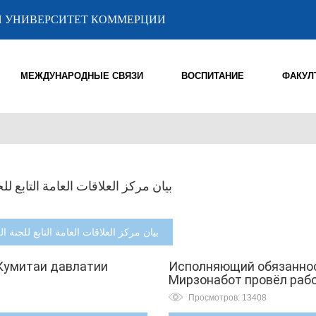
 УНИВЕРСИТЕТ КОММЕРЦИИ
МЕЖДУНАРОДНЫЕ СВЯЗИ
ВОСПИТАНИЕ
ФАКУЛ
بيان مركز العلاقات العامة التابع ل
بيان مركز العلاقات العامة التابع للجنة الدول
Кумитаи давлатии
Исполняющий обязанно
Мирзонабот провёл раб
Просмотров: 13408