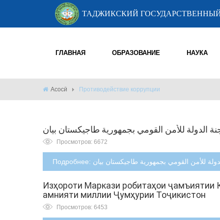
ТАДЖИКСКИЙ ГОСУДАРСТВЕННЫЙ
ГЛАВНАЯ
ОБРАЗОВАНИЕ
НАУКА
Асосӣ
Противодействие коррупции
لجنة الدولة للأمن القومي بجمهورية طاجيكستان بيان
Просмотров: 6672
Подробнее: ة للأمن القومي بجمهورية طاجيكستان بيان
Изҳороти Маркази робитаҳои ҷамъиятии 
амнияти миллии Ҷумҳурии Тоҷикистон
Просмотров: 6453