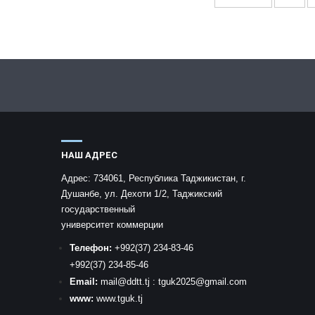
НАШ АДРЕС
Адрес:
734061, Республика Таджикистан, г.
Душанбе, ул. Дехоти 1/2, Таджикский
государственный
университет коммерции
Телефон:
+992
(37) 234-83-46
+992
(37) 234-85-46
Email:
mail
@ddtt.tj
:
tguk2025@gmail.com
www:
www.tguk.tj