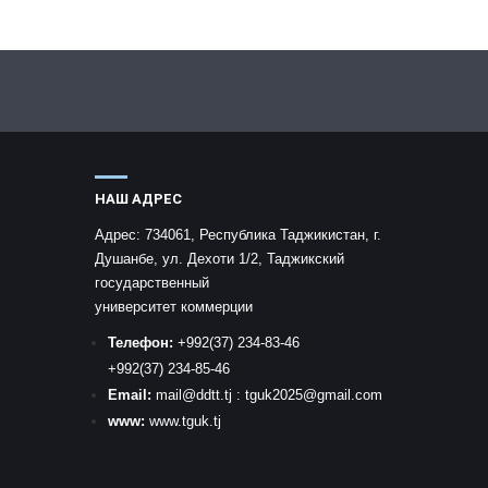
НАШ АДРЕС
Адрес:
734061, Республика Таджикистан, г.
Душанбе, ул. Дехоти 1/2, Таджикский
государственный
университет коммерции
Телефон:
+992
(37) 234-83-46
+992
(37) 234-85-46
Email:
mail
@ddtt.tj
:
tguk2025@gmail.com
www:
www.tguk.tj