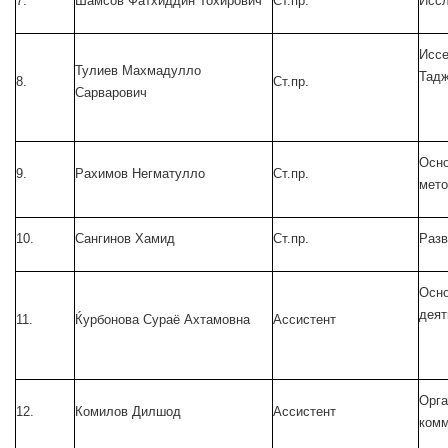
7.
Шамсов Фатхиддин Тохирович
Ст.пр.
Иссл
Иссе
Тулиев Махмадулло
Тадж
8.
Ст.пр.
Сарварович
Осно
9.
Рахимов Негматулло
Ст.пр.
мето
10.
Сангинов Хамид
Ст.пр.
Разв
Осно
деят
11.
Ќурбонова Сураё Ахтамовна
Ассистент
Орга
12.
Комилов Дилшод
Ассистент
комм