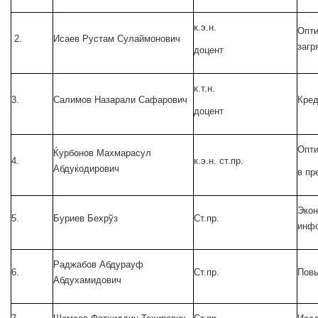
к.э.н.
Опти
2.
Исаев Рустам Сулаймонович
загр
доцент
к.т.н.
3.
Салимов Назарали Сафарович
Кред
доцент
Опти
Ќурбонов Махмарасул
4.
к.э.н. ст.пр.
Абдуќодирович
в п
Экон
5.
Буриев Бехрўз
Ст.пр.
инфо
Раджабов Абдурауф
6.
Ст.пр.
Повы
Абдухамидович