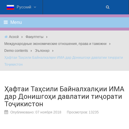
Русский
Menu
Асосӣ
Факултеты
Международные экономические отношения, права и таможни
Demo contents
Эълонҳо
Ҳафтаи Таҳсили Байналхалқии ИМА дар Донишгоҳи давлатии тиҷорати
Тоҷикистон
Ҳафтаи Таҳсили Байналхалқии ИМА
дар Донишгоҳи давлатии тиҷорати
Тоҷикистон
Опубликовано: 07 ноября 2018
Просмотров: 13235