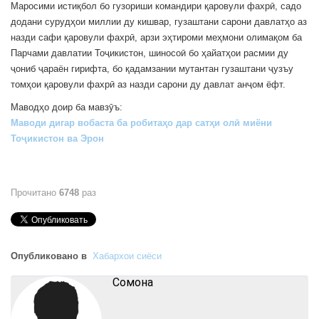
Маросими истиқбол бо гузориши командири қаровули фахрӣ, садо
додани сурудҳои миллии ду кишвар, гузаштани сарони давлатҳо аз
назди сафи қаровули фахрӣ, арзи эҳтироми меҳмони олимақом ба
Парчами давлатии Тоҷикистон, шиносоӣ бо ҳайатҳои расмии ду
ҷониб ҷараён гирифта, бо қадамзании мутантан гузаштани ҷузъу
томҳои қаровули фахрӣ аз назди сарони ду давлат анҷом ёфт.
Маводҳо доир ба мавзӯъ:
Маводи дигар вобаста ба робитаҳо дар сатҳи олӣ миёни
Тоҷикистон ва Эрон
Прочитано
6748
раз
Опубликовано в
Хабархои сиёси
Cомона