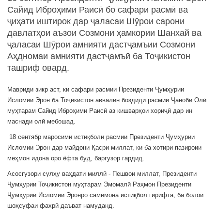
Сайид Иброҳими Раисӣ бо сафари расмӣ ва
ҷиҳати иштирок дар ҷаласаи Шӯрои сарони
давлатҳои аъзои Созмони ҳамкории Шанхай ва
ҷаласаи Шӯрои амнияти дастҷамъии Созмони
Аҳдномаи амнияти дастҷамъӣ ба Тоҷикистон
ташриф овард.
Мавриди зикр аст, ки сафари расмии Президенти Ҷумҳурии
Исломии Эрон ба Тоҷикистон аввалин боздиди расмии Ҷаноби Олӣ
муҳтарам Сайид Иброҳими Раисӣ аз кишварҳои хориҷӣ дар ин
маснади олӣ мебошад.
18 сентябр маросими истиқболи расмии Президенти Ҷумҳурии
Исломии Эрон дар майдони Қасри миллат, ки ба хотири пазироии
меҳмон идона оро ёфта буд, баргузор гардид.
Асосгузори сулҳу ваҳдати миллӣ - Пешвои миллат, Президенти
Ҷумҳурии Тоҷикистон муҳтарам Эмомалӣ Раҳмон Президенти
Ҷумҳурии Исломии Эронро самимона истиқбол гирифта, ба болои
шоҳсуфаи фахрӣ даъват намуданд.