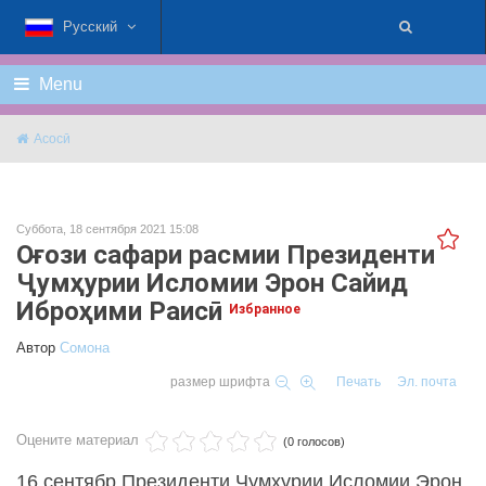
Русский
Menu
Асосӣ
Суббота, 18 сентября 2021 15:08
Оғози сафари расмии Президенти
Ҷумҳурии Исломии Эрон Сайид
Иброҳими Раисӣ
Избранное
Автор
Cомона
размер шрифта
Печать
Эл. почта
Оцените материал
(0 голосов)
16 сентябр Президенти Ҷумҳурии Исломии Эрон