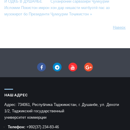
И ОДКБ В ДУШАНБЕ
Суханронии сарвазири Ҷумҳурии
Исломии Покистон имрон хон дар нишасти матбуотӣ пас аз
музокирот бо Президенти Ҷумҳурии Тоҷикистон »
Наверх
НАШ АДРЕС
Адрес:
734061, Республика Таджикистан, г. Душанбе, ул. Дехоти
1/2, Таджикский государственный
университет коммерции
Телефон:
+992
(37) 234-83-46