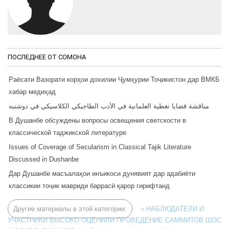
ПОСЛЕДНЕЕ ОТ CОМОНА
Раёсати Вазорати корҳои дохилии Ҷумҳурии Тоҷикистон дар ВМКБ
хабар медиҳад
مناقشة قضايا تغطية العلمانية في الأدب الطاجيكي الكلاسيكي في دوشنبه
В Душанбе обсуждены вопросы освещения светскости в
классической таджикской литературе
Issues of Coverage of Secularism in Classical Tajik Literature
Discussed in Dushanbe
Дар Душанбе масъалаҳои инъикоси дунявият дар адабиёти
классикии тоҷик мавриди баррасӣ қарор гирифтанд
Другие материалы в этой категории:
« НАБЛЮДАТЕЛИ И
УЧАСТНИКИ ВЫСОКО ОЦЕНИЛИ ПРОВЕДЕНИЕ САММИТОВ ШОС