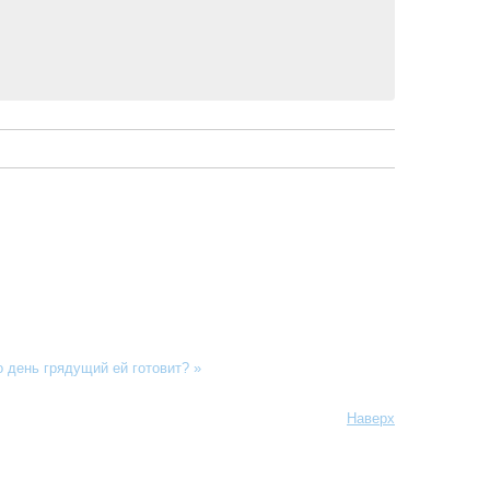
о день грядущий ей готовит? »
Наверх