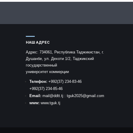
НАШ АДРЕС
Адрес:
734061, Республика Таджикистан, г.
Душанбе, ул. Дехоти 1/2, Таджикский
государственный
университет коммерции
Телефон:
+992
(37) 234-83-46
+992
(37) 234-85-46
Email:
mail
@ddtt.tj
:
tguk2025@gmail.com
www:
www.tguk.tj