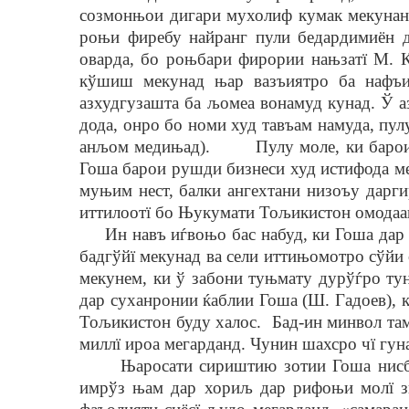
созмонњои дигари мухолиф кумак мекунанд,
роњи фиребу найранг пули бедардимиён д
оварда, бо роњбари фирории нањзатї М. 
кўшиш мекунад њар вазъиятро ба нафъи
азхудгузашта ба љомеа вонамуд кунад. Ў 
дода, онро бо номи худ тавъам намуда, пу
анљом медињад). Пулу моле, ки барои ба
Гоша барои рушди бизнеси худ истифода ме
муњим нест, балки ангехтани низоъу дарги
иттилоотї бо Њукумати Тољикистон омода
Ин навъ иѓвоњо бас набуд, ки Гоша дар с
бадгўйї мекунад ва сели иттињомотро сўйи
мекунем, ки ў забони туњмату дурўѓро тун
дар суханронии ќаблии Гоша (Ш. Гадоев)
Тољикистон буду халос. Бад-ин минвол там
миллї ироа мегарданд. Чунин шахсро чї гу
Њаросати сириштию зотии Гоша нисбат 
имрўз њам дар хориљ дар рифоњи молї зи