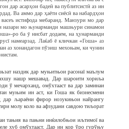
гон дар асарҳои бадеӣ ва публитсистӣ аз ин
рдад. Ва аммо дар ҳаёти сиёсӣ ва набардҳои
 васеъ истифода мебаранд. Манзури мо дар
иди назари мо њунарманди машњури синамои
оша»-ро ба ӯ нисбат додаем, на ҳунарманди
русї намеарзад. Лаќаб ё кличкаи «Гоша» аз
лан аз хонандагон пўзиш мехоњам, ки чунин
онистам.
ањзат наздик дар муњитњои расонаї маълум
пахшу нашр мешавад. Дар шароити хориља
рди ў мечарханд, омўхтааст ва дар заминаи
таи муњим ин аст, ки Гоша як бизнесмени
д дар љараёни фирор нозукињои найрангу
отири молу коло ва афзудани савдою тиљорат
аи тањия ва пањни инќилобњои иљтимої ва
ле хуб омўхтааст. Дар ин кор ўро гурўњу