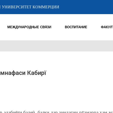
 УНИВЕРСИТЕТ КОММЕРЦИИ
МЕЖДУНАРОДНЫЕ СВЯЗИ
ВОСПИТАНИЕ
ФАКУЛ
амнафаси Кабирї
р адабиёти бадеӣ, балки дар зиндагии рӯзмарра ҳам ма