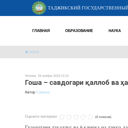
ТАДЖИКСКИЙ ГОСУДАРСТВЕННЫЙ
ГЛАВНАЯ
ОБРАЗОВАНИЕ
НАУКА
Асосӣ
Четверг, 29 ноября 2018 13:10
Гоша – савдогари қаллоб ва ҳ
Автор
Cомона
Оцените материал
(0 голосов)
Гузоштани тахаллус ва ё кличка на танҳо да