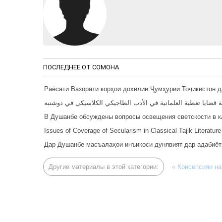
ПОСЛЕДНЕЕ ОТ CОМОНА
Раёсати Вазорати корҳои дохилии Ҷумҳурии Тоҷикистон 
 قضايا تغطية العلمانية في الأدب الطاجيكي الكلاسيكي في دوشنبه
В Душанбе обсуждены вопросы освещения светскости в к
Issues of Coverage of Secularism in Classical Tajik Literatu
Дар Душанбе масъалаҳои инъикоси дунявият дар адабиёти
Другие материалы в этой категории:
« Консепсияи н