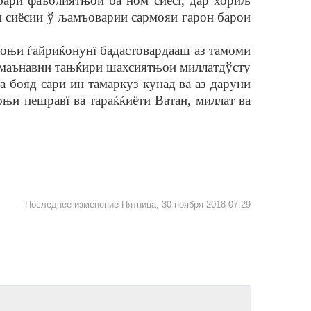
бари фаъолиятњои ба ном сиёсї, дар хориљ
и сиёсии ў љамъоварии сармояи гарон барои
њи ѓайриќонунї бадастовардааш аз тамоми
и маънавии тањќири шахсиятњои миллатдўсту
ва бояд сари ин тамаркуз кунад ва аз даруни
њи пешравї ва тараќќиёти Ватан, миллат ва
Последнее изменение Пятница, 30 ноября 2018 07:29