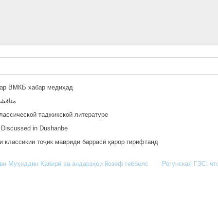
дар ВМКБ хабар медиҳад
مناقشة
лассической таджикской литературе
re Discussed in Dushanbe
 классикии тоҷик мавриди баррасӣ қарор гирифтанд
ави Муҳиддин Кабирӣ ва андарзҳои йозеф геббелс
Рогунская ГЭС: чт