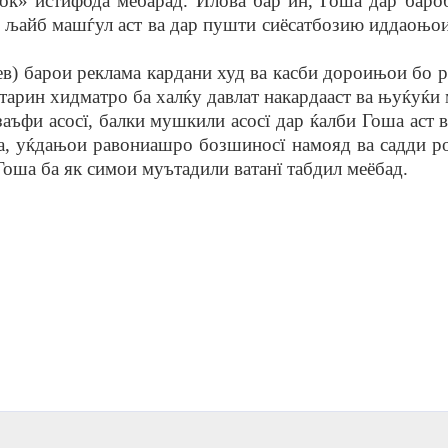
нок» истифода мебарад. Илова бар ин, Гоша дар баро
ни љайб машѓул аст ва дар пушти сиёсатбозию иддаоњо
барои реклама кардани худ ва касби дороињои бо ро
арин хидматро ба халќу давлат накардааст ва њуќуќ
заъфи асосї, балки мушкили асосї дар ќалби Гоша аст 
та, уќдањои равониашро бозшиносї намояд ва садди ро
Гоша ба як симои муътадили ватанї табдил меёбад.