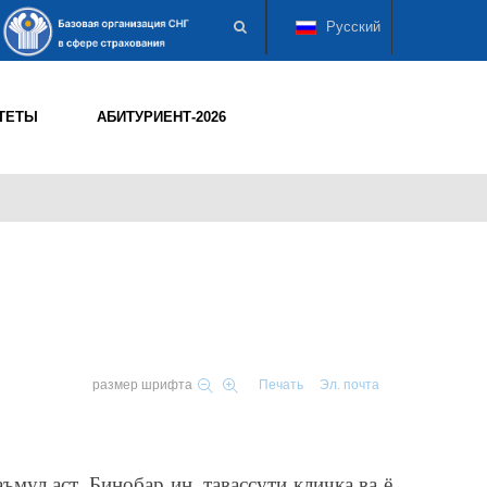
Русский
ТЕТЫ
АБИТУРИЕНТ-2026
размер шрифта
Печать
Эл. почта
ъмул аст. Бинобар ин, тавассути кличка ва ё