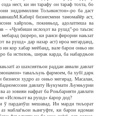
ода нест, ки ин тарафу он тараф тохта, бо
мони зиддимиллии Тољикистон»-ро ба даст
авиашМ.Кабирї бизнесмени тамомайёр аст,
сони хайрхоњ, покнињод, адолатпеша ва
в – «
Ҷ
унбиши исло
ҳ
от ва рушд”-
ро таъсис
 мебарад (кореро, ки раиси фирории нањзат
ва рушд» дар назар аст) ироа мегарданд,
 ин кор хабар меёбанд, вале барои онњо ин
оро ба истилоњ, шерак карда, ба набардњои
њзатї аз шахсиятњои раддаи аввали давлат
рамонамон» таваљљуњ фармоем, ба хубї дарк
и бизнеси худро аз онњо мегирад. Масалан,
ф бадномсозии давлату Њукумати Љумњурии
ва аз зовияи нафрат ба Роњбарияти давлати
зири «Ислоњот ва рушд» ќарор дод?
 ў пардапўш мешавад. Ин марди тиљорат
 аз маблаѓњои њангуфте, ки барои идомаи