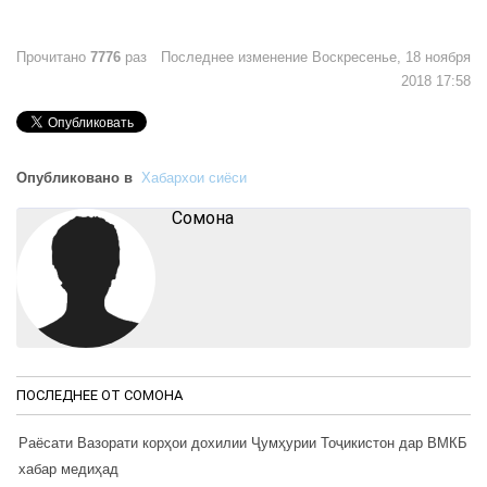
Прочитано
7776
раз
Последнее изменение Воскресенье, 18 ноября
2018 17:58
Опубликовано в
Хабархои сиёси
Cомона
ПОСЛЕДНЕЕ ОТ CОМОНА
Раёсати Вазорати корҳои дохилии Ҷумҳурии Тоҷикистон дар ВМКБ
хабар медиҳад