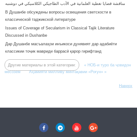
مناقشة قضايا تغطية العلمانية في الأدب الطاجيكي الكلاسيكي في دوشنبه
В Душанбе обсуждены вопросы освещения светскости в
классической таджикской литературе
Issues of Coverage of Secularism in Classical Tajik Literature
Discussed in Dushanbe
Дар Душанбе масъалаҳои инъикоси дунявият дар адабиёти
классикии тоҷик мавриди баррасӣ қарор гирифтанд
Другие материалы в этой категории:
« НОБ-и туро ба ҷовидон
месозем
Аҳамияти милливу минтақавии «Роғун» »
Наверх