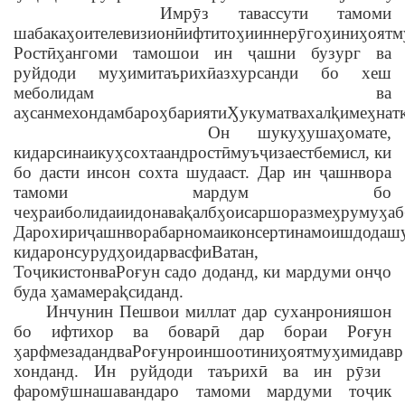
Имрӯз тавассути тамоми
шабака
ӽ
ои
телевизионӣ
ифтито
ӽ
и
ин
нерӯго
ӽ
и
ни
ӽ
оят
м
Ростӣ
ӽ
ангоми
тамошои ин ҷашни бузург ва
руйдоди му
ӽ
ими
таърихӣ
аз
хурсанди
бо хеш
меболидам ва
а
ӽ
сан
мехондам
ба
ро
ӽ
барияти
Ӽ
укумат
ва
хал
ⱪ
и
ме
ӽ
нат
Он шуку
ӽ
у
ша
ӽ
омате
,
ки
дар
синаи
ку
ӽ
сохтаанд
ростӣ
муъҷизаест
бемисл
, ки
бо дасти инсон сохта шудааст. Дар ин ҷашнвора
тамоми мардум бо
че
ӽ
раи
болидаи
идона
ва
ⱪ
алб
ӽ
ои
саршор
аз
ме
ӽ
ру
му
ӽ
аб
Дар
охири
ҷашнвора
барномаи
консерти
намоиш
дода
ш
ки
дар
он
суруд
ӽ
ои
дар
васфи
Ватан
,
Тоҷикистон
ва
Ро
ғун садо доданд, ки мардуми онҷо
буда
ӽ
ама
мера
ⱪ
сиданд
.
Инчунин Пешвои миллат дар суханронияшон
бо ифтихор ва боварӣ дар бораи Роғун
ӽ
арф
мезаданд
ва
Роғунро
иншооти
ни
ӽ
оят
му
ӽ
ими
давр
хонданд. Ин руйдоди таърихӣ ва ин рӯзи
фаромӯшнашавандаро тамоми мардуми тоҷик