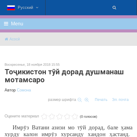
Русский
Menu
Асосӣ
Воскресенье, 18 ноября 2018 15:55
Тоҷикистон тӯй дорад душманаш
мотамсаро
Автор
Cомона
размер шрифта
Печать
Эл. почта
Оцените материал
(0 голосов)
Имрӯз Ватани азизи мо тӯй дорад, бале
ӽ
ама
хурду калон имрӯз хурсанду хандон
ӽ
астанд
.