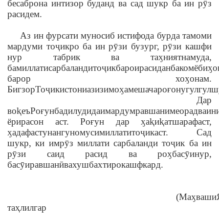
бесаброна интизор буданд ва сад шукр ба ин рӯз
расидем.
Аз ин фурсати муносиб истифода бурда тамоми
мардуми тоҷикро ба ин рӯзи бузург, рӯзи кашфи
нур табрик ва та
ӽ
ният
намуда
,
ба
миллати
сарбаланди
тоҷик
барои
расидан
ба
комёби
ӽ
о
барор хо
ӽ
онам
.
Бигзор
Тоҷикистони
азизи
мо
ӽ
амеша
чароғону
гулгул
Дар
во
ⱪ
еъ
Роғун
ба
дилу
дидаи
мардум
равшани
меорад
ва
ин
ёрирасон аст. Роғун дар
ӽ
а
ⱪ
и
ⱪ
ат
шараф
аст
,
ӽ
адаф
асту
нангу
номуси
миллати
тоҷик
аст
. Сад
шукр, ки имрӯз миллати сарбаланди тоҷик ба ин
рӯзи саид расид ва ро
ӽ
ба
сӯи
нур
,
ба
сӯи
равшанӣ
ва
хушбахтиро
кашф
кард
.
(Ма
ӽ
ваши
таҳлилгар