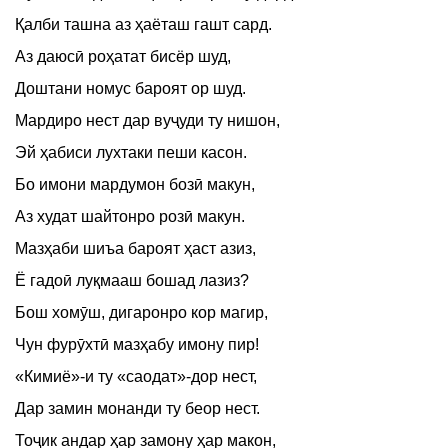
Қалби ташна аз ҳаёташ гашт сард.
Аз даюсӣ роҳатат бисёр шуд,
Доштани номус бароят ор шуд.
Мардиро нест дар вуҷуди ту нишон,
Эй ҳабиси лухтаки пеши касон.
Бо имони мардумон бозӣ макун,
Аз худат шайтонро розӣ макун.
Мазҳаби шиъа бароят ҳаст азиз,
Ё гадоӣ луқмааш бошад лазиз?
Бош хомӯш, дигаронро кор магир,
Чун фурӯхтӣ мазҳабу имону пир!
«Кимиё»-и ту «саодат»-дор нест,
Дар замин монанди ту беор нест.
Тоҷик андар ҳар замону ҳар макон,