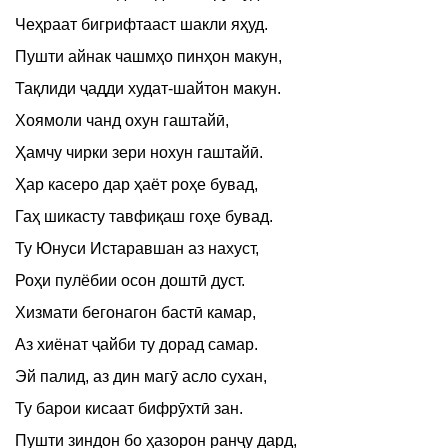
Чеҳраат бигрифтааст шакли яҳуд.
Пушти айнак чашмҳо пинҳон макун,
Тақлиди ҷадди худат-шайтон макун.
Хоямоли чанд охун гаштайӣ,
Ҳамчу чирки зери нохун гаштайӣ.
Ҳар касеро дар ҳаёт роҳе бувад,
Гаҳ шикасту тавфиқаш гоҳе бувад.
Ту Юнуси Истаравшан аз нахуст,
Роҳи пулёбии осон доштӣ дуст.
Хизмати бегонагон бастӣ камар,
Аз хиёнат ҷайби ту дорад самар.
Эй палид, аз дин магӯ асло сухан,
Ту барои кисаат бифрӯхтӣ зан.
Пушти зиндон бо ҳазорон ранҷу дард,