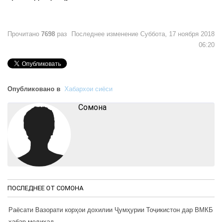
Прочитано
7698
раз
Последнее изменение Суббота, 17 ноября 2018
06:20
Опубликовано в
Хабархои сиёси
Cомона
ПОСЛЕДНЕЕ ОТ CОМОНА
Раёсати Вазорати корҳои дохилии Ҷумҳурии Тоҷикистон дар ВМКБ
хабар медиҳад