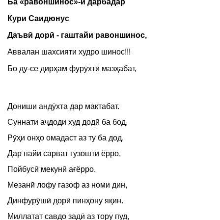
Ба «равоншинос»-и дарбадар
Кури Саидюнус
Даъвӣ дорӣ - гаштайи равоншинос,
Аввалан шахсияти худро шинос!!!
Бо ду-се дирҳам фурӯхтӣ мазҳабат,
Дониши андӯхта дар мактабат.
Суннати аҷдоди худ додӣ ба бод,
Рӯҳи онҳо омадаст аз ту ба дод.
Дар пайи сарват гузоштӣ ёрро,
Пойбусӣ мекунӣ ағёрро.
Мезанӣ лофу газоф аз номи дин,
Динфурӯшӣ дорӣ пинҳону яқин.
Миллатат савдо задӣ аз тору пуд,