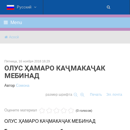
Русский
Menu
Асосӣ
Пятница, 16 ноября 2018 16:29
ОЛУС ҲАМАРО КАҶМАКАҶАК
МЕБИНАД
Автор
Cомона
размер шрифта
Печать
Эл. почта
Оцените материал
(0 голосов)
ОЛУС ҲАМАРО КАҶМАКАҶАК МЕБИНАД