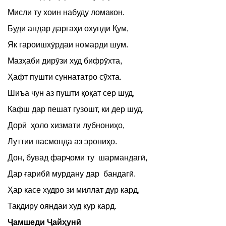
Мисли ту хоин набуду ломакон.
Буди андар даргаҳи охунди Қум,
Як гароишхӯрдаи номарди шум.
Мазҳаби дирӯзи худ бифрӯхта,
Ҳафт пушти суннататро сӯхта.
Шиъа чун аз пушти қоқат сер шуд,
Кафш дар пешат гузошт, ки дер шуд.
Дорӣ ҳоло хизмати лубнониҳо,
Луттии пасмонда аз эрониҳо.
Дон, бувад фарҷоми ту шармандагӣ,
Дар ғарибӣ мурдану дар бандагӣ.
Ҳар касе худро зи миллат дур кард,
Тақдиру ояндаи худ кур кард.
Ҷамшеди Ҷайҳунӣ