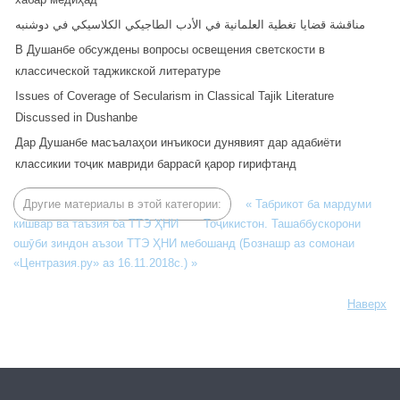
مناقشة قضايا تغطية العلمانية في الأدب الطاجيكي الكلاسيكي في دوشنبه
В Душанбе обсуждены вопросы освещения светскости в
классической таджикской литературе
Issues of Coverage of Secularism in Classical Tajik Literature
Discussed in Dushanbe
Дар Душанбе масъалаҳои инъикоси дунявият дар адабиёти
классикии тоҷик мавриди баррасӣ қарор гирифтанд
Другие материалы в этой категории:
« Табрикот ба мардуми
кишвар ва таъзия ба ТТЭ ҲНИ
Тоҷикистон. Ташаббускорони
ошӯби зиндон аъзои ТТЭ ҲНИ мебошанд (Бознашр аз сомонаи
«Центразия.ру» аз 16.11.2018с.) »
Наверх