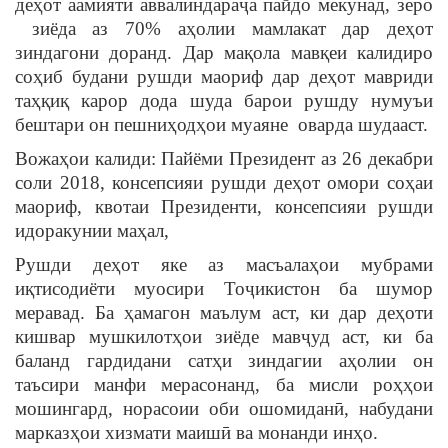
деҳот аамияти аввалиндараҷа пайдо мекунад, зеро
зиёда аз 70% аҳолии мамлакат дар деҳот
зиндагони доранд. Дар мақола мавқеи калидиро
соҳиб будани рушди маориф дар деҳот мавриди
таҳқиқ карор дода шуда барои рушду нумуъи
бештари он пешниҳодҳои муаяне оварда шудааст.
Вожаҳои калиди: Пайёми Президент аз 26 декабри
соли 2018, консепсияи рушди деҳот омори соҳаи
маориф, квотаи Президенти, консепсияи рушди
идоракунии маҳал,
Рушди деҳот яке аз масъалаҳои мубрами
иқтисодиёти муосири Тоҷикистон ба шумор
меравад. Ба ҳамагон маълум аст, ки дар деҳоти
кишвар мушкилотҳои зиёде мавҷуд аст, ки ба
баланд гардидани сатҳи зиндагии аҳолии он
таъсири манфи мерасонанд, ба мисли роҳҳои
мошингард, норасоии оби ошомиданӣ, набудани
марказҳои хизмати маишӣ ва монанди инҳо.