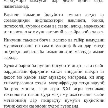
мардумиро махсусан дар деҳот қонеъ карда
наметавонад.
Раванди таъмини босуботи рушди деҳот аз
созмондиҳии инфпасохтори нақлиётӣ, бонкӣ,
истеҳсолӣ, хӯроки омма ва савдо, алоқа, марказҳои
иттилоотию коммуникатсионӣ ва ғайра вобаста аст.
Инчунин таъсиси боғча яслиҳо ва тайёр намудани
мутахассисони ин самти маориф бояд дар сатҳи
ноҳияҳо вобаста ба имкониятҳои мавҷуда амалӣ
гардад.
Хулоса барои ба рушди босуботи деҳот ва аз байн
бардоштани фарқияти сатҳи зиндагии шаҳри аз
деҳот мо ҳамон вақт мувафақ мегардем, ки агар
хизматрасонии соҳаи маорифро дар сатҳи зарурӣ
ба роҳ монем, зеро асри
XXI
асри техникаю
технологии навин буда маҳз мутахассисони касби
метавонанд дар пешрафту нумуъи кӯҳистони
тоҷик саҳми сазовори худро гузоранд.