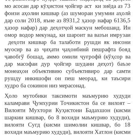
мо асосан дар кӯҳистон ҷойгир аст ки зиёда аз 73
фоизи аҳолии кишвар (аз шумораи умумии аҳолӣ
дар соли 2018, яъне аз 8931,2 ҳазор нафар 6136,5
ҳазор нафар) дар деҳотҷой маскун мебошанд. Ин
омор водор мекунад, ки шароит ва вазъи имрузаи
деҳоти кишвар ба талаботи рушди як инсони
муосир ва аз ҷиҳати ҷаҳонбинӣ пешрафта бояд
ҷавобгў бошад, аммо омили ҷуғрофӣ (кўҳсор ва
дар масофаи дур ҷойгир шудани деҳот) баъзе
монеаҳои объективию субъективиро дар самти
рушду инкишофи он пеш меорад, ки таъсири
худро ба сокинон низ мерасонад.
Ҳоло мутобики таксимоти маъмурию худуди
каламрави Ҷумхурии Точикистон ба се вилоят –
Вилояти Мухтори Куҳистони Бадахшон (кисми
шаркии кишвар, бо 8 вохиди маъмурию худуди),
вилояти Сугд (кисми шимолии кишвар, бо 18
вохиди маъмурию худуди), вилояти Хатлон (кисми