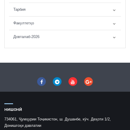
Тарбия
Факултетҳо
Довталаб-2026
НИШОНӢ
734061, Ҷумҳурии Тоҷикистон, ш. Душанбе, кӯч. Деҳоти 1/2,
Донишгоҳи давлатии