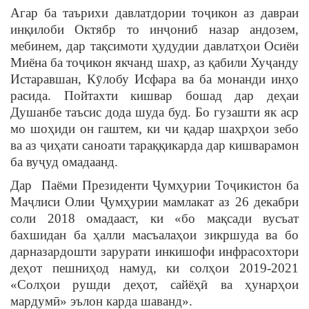
Агар ба таърихи давлатдории тоҷикон аз давраи
инқилоби Октябр то инҷониб назар андозем,
мебинем, дар тақсимоти ҳудудии давлатҳои Осиёи
Миёна ба тоҷикон якчанд шахр, аз қабили Хуҷанду
Истаравшан, Кӯлобу Исфара ва ба монанди инҳо
расида. Пойтахти кишвар бошад дар деҳаи
Душанбе таъсис дода шуда буд. Бо гузашти як аср
мо шоҳиди он гаштем, ки чи қадар шаҳрҳои зебо
ва аз ҷиҳати саноати тараққикарда дар кишварамон
ба вуҷуд омадаанд.
Дар Паёми Президенти Ҷумҳурии Тоҷикистон ба
Маҷлиси Олии Ҷумҳурии мамлакат аз 26 декабри
соли 2018 омадааст, ки «бо мақсади вусъат
бахшидан ба ҳалли масъалаҳои зикршуда ва бо
дарназардошти зарурати инкишофи инфрасохтори
деҳот пешниҳод намуд, ки солҳои 2019-2021
«Солҳои рушди деҳот, сайёҳӣ ва ҳунарҳои
мардумӣ» эълон карда шаванд».