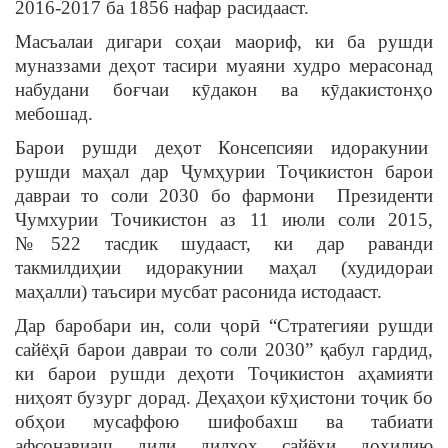
2016-2017 ба 1856 нафар расидааст.
Масъалаи дигари соҳаи маориф, ки ба рушди
муназзами деҳот тасири муаяни худро мерасонад
набудани боғчаи кӯдакон ва кӯдакистонҳо
мебошад.
Барои рушди деҳот Консепсияи идоракунии
рушди маҳал дар Ҷумҳурии Тоҷикистон барои
давраи то соли 2030 бо фармони Президенти
Чумхурии Точикистон аз 11 июли соли 2015,
№522 тасдик шудааст, ки дар раванди
такмилдиҳии идоракунии маҳал (худидораи
маҳалли) таъсири мусбат расонида истодааст.
Дар баробари ин, соли ҷорӣ “Стратегияи рушди
сайёҳӣ барои давраи то соли 2030” қабул гардид,
ки барои рушди деҳоти Тоҷикистон аҳамияти
ниҳоят бузург дорад. Деҳаҳои кӯҳистони тоҷик бо
обҳои мусаффою шифобахш ва табиати
афсонавиаш дили дилхоҳ сайёҳи дохилию