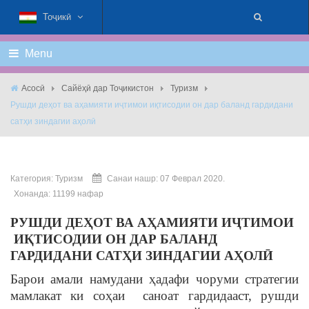
Тоҷикӣ
Menu
Асосӣ
Сайёҳӣ дар Тоҷикистон
Туризм
Рушди деҳот ва аҳамияти иҷтимои иқтисодии он дар баланд гардидани
сатҳи зиндагии аҳолӣ
Категория:
Туризм
Санаи нашр: 07 Феврал 2020.
Хонанда: 11199 нафар
РУШДИ ДЕҲОТ ВА АҲАМИЯТИ ИҶТИМОИ
ИҚТИСОДИИ ОН ДАР БАЛАНД
ГАРДИДАНИ САТҲИ ЗИНДАГИИ АҲОЛӢ
Барои амали намудани ҳадафи чоруми стратегии
мамлакат ки соҳаи саноат гардидааст, рушди