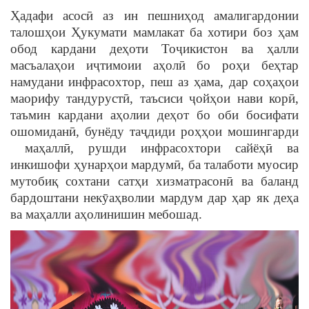
Ҳадафи асосӣ аз ин пешниҳод амалигардонии
талошҳои Ҳукумати мамлакат ба хотири боз ҳам
обод кардани деҳоти Тоҷикистон ва ҳалли
масъалаҳои иҷтимоии аҳолӣ бо роҳи беҳтар
намудани инфрасохтор, пеш аз ҳама, дар соҳаҳои
маорифу тандурустӣ, таъсиси ҷойҳои нави корӣ,
таъмин кардани аҳолии деҳот бо оби босифати
ошомиданӣ, бунёду таҷдиди роҳҳои мошингарди
маҳаллӣ, рушди инфрасохтори сайёҳӣ ва
инкишофи ҳунарҳои мардумӣ, ба талаботи муосир
мутобиқ сохтани сатҳи хизматрасонӣ ва баланд
бардоштани некӯаҳволии мардум дар ҳар як деҳа
ва маҳалли аҳолинишин мебошад.