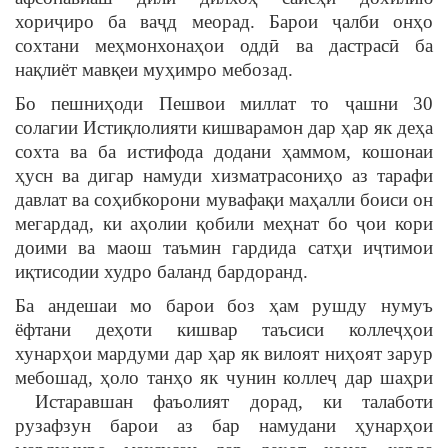
хориҷиро ба ваҷд меорад. Барои ҷалби онҳо
сохтани меҳмонхонаҳои оддӣ ва дастрасӣ ба
нақлиёт мавқеи муҳимро мебозад.
Бо пешниҳоди Пешвои миллат то ҷашни 30
солагии Истиқлолияти кишварамон дар ҳар як деҳа
сохта ва ба истифода додани ҳаммом, кошонаи
ҳусн ва дигар намуди хизматрасониҳо аз тарафи
давлат ва соҳибкорони мувафақи маҳалли боиси он
мегардад, ки аҳолии қобили меҳнат бо ҷои кори
доими ва маош таъмин гардида сатҳи иҷтимои
иқтисодии худро баланд бардоранд.
Ба андешаи мо барои боз ҳам рушду нумуъ
ёфтани деҳоти кишвар таъсиси коллеҷҳои
хунарҳои мардуми дар ҳар як вилоят ниҳоят зарур
мебошад, ҳоло танҳо як чунин коллеҷ дар шаҳри
Истаравшан фаъолият дорад, ки талаботи
рузафзун барои аз бар намудани ҳунарҳои