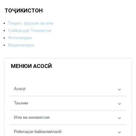
ТОҶИКИСТОН
Таърих, фарҳанг ва илм
Сайёҳӣ дар Тоҷикистон
Фотогалерея
Видеогалерея
МЕНЮИ АСОСӢ
Асосӣ
Таълим
Илм ва инноватсия
Робитаҳои байналмилалӣ