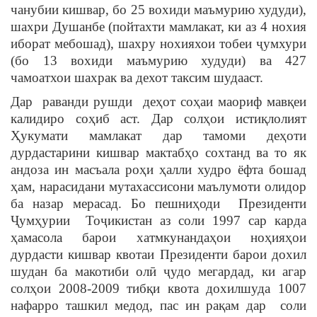
чанубии кишвар, бо 25 вохиди маъмурию худуди),
шахри Душанбе (пойтахти мамлакат, ки аз 4 нохия
иборат мебошад), шахру нохияхои тобеи ҷумхури
(бо 13 вохиди маъмурию худуди) ва 427
чамоатхои шахрак ва дехот таксим шудааст.
Дар раванди рушди деҳот соҳаи маориф мавқеи
калидиро соҳиб аст. Дар солҳои истиқлолият
Ҳукумати мамлакат дар тамоми деҳоти
дурдастарини кишвар мактабҳо сохтанд ва то як
андоза ин масъала роҳи ҳалли худро ёфта бошад
ҳам, нарасидани мутахассисони маълумоти олидор
ба назар мерасад. Бо пешниҳоди Президенти
Ҷумҳурии Тоҷикистан аз соли 1997 сар карда
ҳамасола барои хатмкунандаҳои ноҳияҳои
дурдасти кишвар квотаи Президенти барои дохил
шудан ба макотиби олӣ ҷудо мегардад, ки агар
солҳои 2008-2009 тибқи квота дохилшуда 1007
нафарро ташкил медод, пас ин рақам дар соли