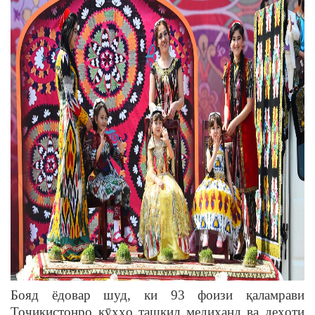
Бояд ёдовар шуд, ки 93 фоизи қаламрави
Тоҷикистонро кӯҳҳо ташкил медиҳанд ва деҳоти