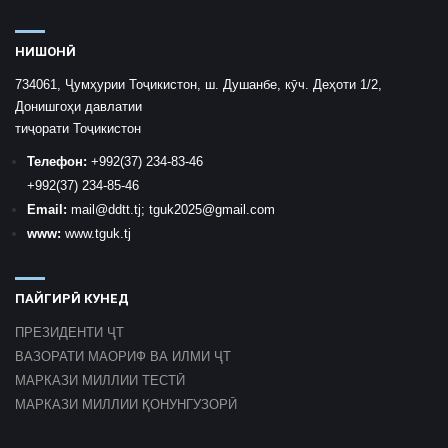
НИШОНӢ
734061, Ҷумҳурии Тоҷикистон, ш. Душанбе, кӯч. Деҳоти 1/2,
Донишгоҳи давлатии
тиҷорати Тоҷикистон
Телефон:
+992
(37) 234-83-46
+992
(37) 234-85-46
Email:
mail
@ddtt.tj
;
tguk2025@gmail.com
www:
www.tguk.tj
ПАЙГИРӢ КУНЕД
ПРЕЗИДЕНТИ ҶТ
ВАЗОРАТИ МАОРИФ ВА ИЛМИ ҶТ
МАРКАЗИ МИЛЛИИ ТЕСТӢ
МАРКАЗИ МИЛЛИИ ҚОНУНГУЗОРӢ