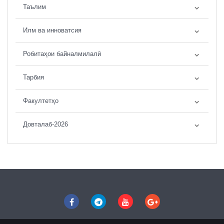
Таълим
Илм ва инноватсия
Робитаҳои байналмилалӣ
Тарбия
Факултетҳо
Довталаб-2026