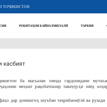
И ТОҶИКИСТОН
СИЯ
РОБИТАҲОИ БАЙНАЛМИЛАЛӢ
ТАРБИЯ
и касбият
икистон ба масъалаи омода гардонидани мутаха
 ҷаҳонии меҳнат рақобатпазир таваҷҷуҳи зиёд зоҳи
ифаҳо дар донишгоҳ шуъбаи таҷрибаомӯзӣ ва рушди 