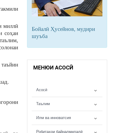
такмили
и миллӣ
Бойалӣ Ҳусейнов, мудири
и соҳаи
шуъба
таълим,
солонаи
 таъйин
МЕНЮИ АСОСӢ
шад.
Асосӣ
згорони
Таълим
Илм ва инноватсия
Робитаҳои байналмилалӣ