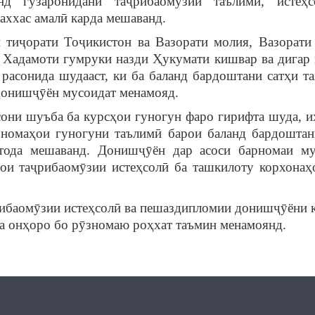
д гузаронидани таҷрибаомӯзии таълимӣ, истеҳс
ххас амалӣ карда мешаванд.
 тиҷорати Тоҷикистон ва Вазорати молия, Вазорати
 Хадамоти гумруки назди Ҳукумати кишвар ва дигар
расонида шудааст, ки ба баланд бардоштани сатҳи та
 донишҷӯён мусоидат менамояд.
они шуъба ба курсҳои гуногун фаро гирифта шуда, и
рномаҳои гуногуни таълимӣ барои баланд бардоштан
стода мешаванд. Донишҷӯён дар асоси барномаи м
ои таҷрибаомӯзии истеҳсолӣ ба ташкилоту корхонаҳ
рибаомӯзии истеҳсолӣ ва пешаздипломии донишҷӯёни 
ва онҳоро бо рӯзномаю роҳхат таъмин менамоянд.