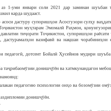
 аз 1-уми январи соли 2021 дар заминаи шуъбаи 
шкил карда шудааст.
 асоси дастуру супоришҳои Асосгузори сулҳу ваҳдат
Тоҷикистон муҳтарам Эмомалӣ Раҳмон, қонунгузори
авлатии тиҷорати Тоҷикистон, супоришҳои раёсати 
 дастурамалҳои вазифавӣ ва нақшаи чорабиниҳои 
и педагогӣ, дотсент Бойалӣ Ҳусейнов мудири шуъба
ба таҷрибаомӯзии донишҷӯён ва хатмкунандагон мебо
енамоянд:
алакаи педагогию психологии онҳо ва бозомӯзии омӯ
шаздипломии донишҷӯён.
.