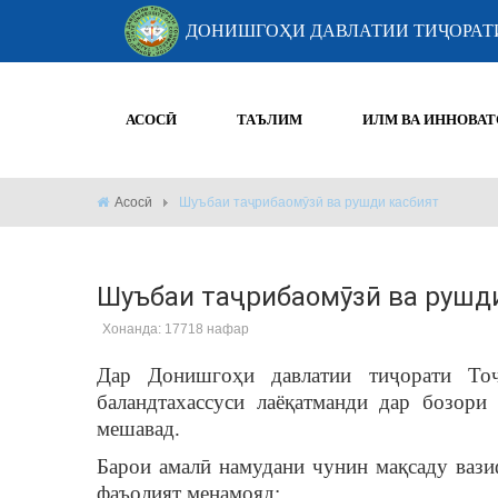
ДОНИШГОҲИ ДАВЛАТИИ ТИҶОРАТ
АСОСӢ
ТАЪЛИМ
ИЛМ ВА ИННОВАТ
Асосӣ
Шуъбаи таҷрибаомӯзӣ ва рушди касбият
Шуъбаи таҷрибаомӯзӣ ва рушд
Хонанда: 17718 нафар
Дар Донишгоҳи давлатии тиҷорати Тоҷ
баландтахассуси лаёқатманди дар бозори
мешавад.
Барои амалӣ намудани чунин мақсаду ваз
фаъолият менамояд: