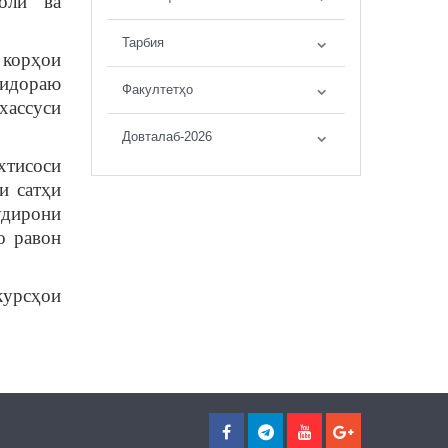
олӣ ва
Тарбия
 корҳои
 идораю
Факултетҳо
хассуси
Довталаб-2026
хтисоси
и сатҳи
удирони
о равон
курсҳои