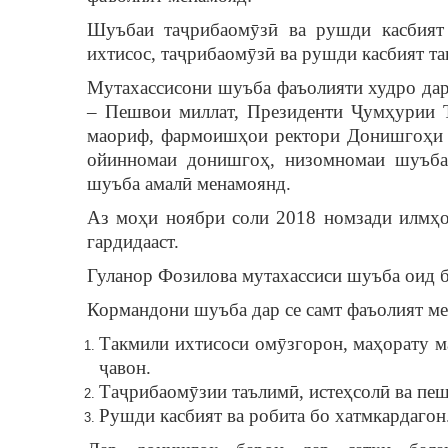
Шуъбаи таҷрибаомӯзӣ ва рушди касбият
ихтисос, таҷрибаомӯзӣ ва рушди касбият та
Мутахассисони шуъба фаъолияти худро дар
– Пешвои миллат, Президенти Ҷумҳурии 
маориф, фармоишҳои ректори Донишгоҳи д
ойинномаи донишгоҳ, низомномаи шуъба,
шуъба амалӣ менамоянд.
Аз моҳи ноябри соли 2018 номзади илмҳо
гардидааст.
Гуланор Фозилова мутахассиси шуъба оид 
Кормандони шуъба дар се самт фаъолият м
Такмили ихтисоси омӯзгорон, маҳорату м
ҷавон.
Таҷрибаомӯзии таълимӣ, истеҳсолӣ ва пе
Рушди касбият ва робита бо хатмкардагон