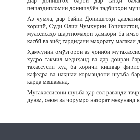
Дар донишгоҳ барои дар сатҳи балан
пешаздипломии донишҷӯён тадбирҳои муша
Аз ҷумла, дар байни Донишгоҳи давлатии
хориҷӣ, Суди Олии Ҷумҳурии Тоҷикистон,
муассисаҳо шартномаҳои ҳамкорӣ ба имзо 
касбӣ ва зиёд гардидани маҳорату малакаи
Ҳамчунин омӯзгорон аз ҷониби мутахассис
худро такмил медиҳанд ва дар доираи ба
тахассусии худ ба хориҷи кишвар фири
кафедра ва нақшаи кормандони шуъба бар
карда мешаванд.
Мутахассисони шуъба ҳар сол раванди таҷ
дуюм, сеюм ва чорумро назорат мекунанд 