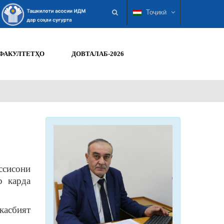
Тоҷикӣ
ФАКУЛТЕТҲО
ДОВТАЛАБ-2026
ссисони
р карда
касбият