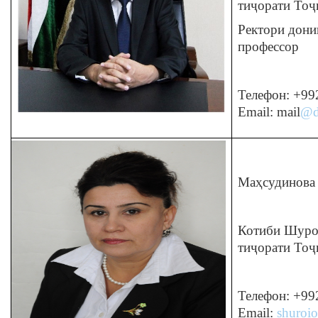
тиҷорати Тоҷ
Ректори дони
профессор
Телефон: +99
Email: mail
@d
Маҳсудинова
Котиби Шуро
тиҷорати Тоҷ
Телефон: +99
Email:
shuroi