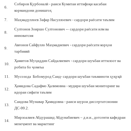
Собиров Қурбоналӣ - раиси Кумитаи иттифоқи касабаи
6.
кормандони донишгоҳ
7.
Маҳмадуллоев Зафар Насуллоевич - сардори раёсати таълим
Султонов Зоиршо Султонович -– сардори раёсати илм ва
8.
инноватсия
Авғонов Сайфулло Маҳмадиевич - сардори раёсати корҳои
9.
тарбиявӣ
Ҳамитов Муҳиддин Сайдалиевич - сардори шуъбаи иттилоот ва
10.
робита бо ҷомеъа
11.
Мусозода Бобомурод Саид- сардори шуъбаи таъминоти ҳуқуқӣ
Ҳамидова Садафмо Ҳалимовна - мудири шуъбаи мониторинг ва
12.
идораи сифати таълим
Саидова Мунавар Ҳамидовна - раиси шурои диссертатсионии
13.
ДС-99.2.
Мирзоалиев Абдурашид Абдунабиевич – д.и.и., дотсенти кафедраи
14.
менеҷмент ва маркетинг