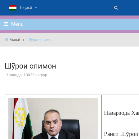
Тоҷикӣ
Menu
Асосӣ
Шӯрои олимон
Шӯрои олимон
Хонанда: 10023 нафар
Назарзода Ха
Раиси Шӯрои