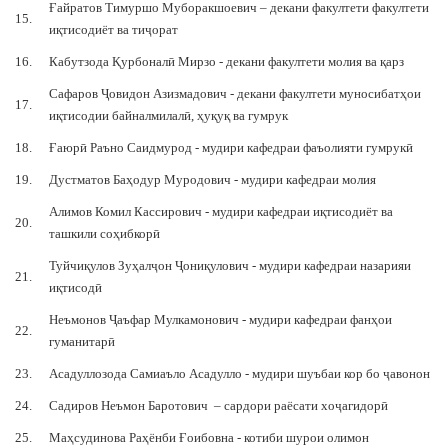
Ғайратов Тимуршо Муборакшоевич – декани факултети факултети
15.
иқтисодиёт ва тиҷорат
16.
Кабутзода Қурбоналӣ Мирзо - декани факултети молия ва қарз
Сафаров Ҷовидон Азизмадович - декани факултети муносибатҳои
17.
иқтисодии байналмилалӣ, ҳуқуқ ва гумрук
18.
Ғаюрӣ Раъно Саидмурод - мудири кафедраи фаъолияти гумрукӣ
19.
Дустматов Баҳодур Муродович - мудири кафедраи молия
Алимов Комил Кассирович - мудири кафедраи иқтисодиёт ва
20.
ташкили соҳибкорӣ
Туйчиқулов Зуҳалҷон Ҷониқулович - мудири кафедраи назарияи
21.
иқтисодӣ
Неъмонов Ҷаъфар Мулкамонович - мудири кафедраи фанҳои
22.
гуманитарӣ
23.
Асадуллозода Самиаъло Асадулло - мудири шуъбаи кор бо ҷавонон
24.
Садиров Неъмон Баротович – сардори раёсати хоҷагидорӣ
25.
Маҳсудинова Раҳёнби Ғоибовна - котиби шурои олимон