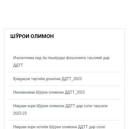
ШӮРОИ ОЛИМОН
Иҷозатнома оид ба пешбурди фаъолияти таълимӣ дар
ДДТТ
Қоидаҳои тартиби дохилии ДДТТ_2023
Низомномаи Шӯрои олимони ДДТТ_2023
Нақшаи кори Шӯрои олимони ДДТТ дар соли таҳсили
2022-23
Нақшаи кори котиби Шӯрои олимони ДДТТ дар соли