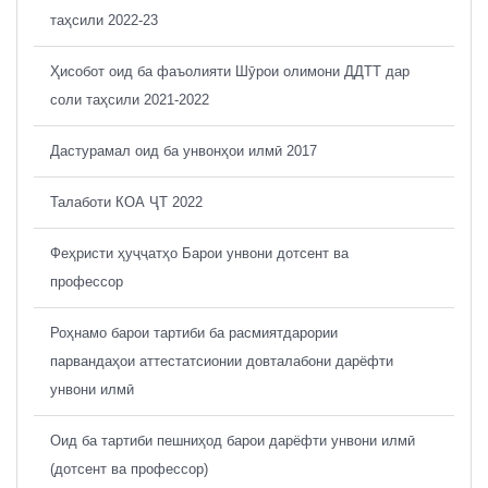
таҳсили 2022-23
Ҳисобот оид ба фаъолияти Шӯрои олимони ДДТТ дар
соли таҳсили 2021-2022
Дастурамал оид ба унвонҳои илмӣ 2017
Талаботи КОА ҶТ 2022
Феҳристи ҳуҷҷатҳо Барои унвони дотсент ва
профессор
Роҳнамо барои тартиби ба расмиятдарории
парвандаҳои аттестатсионии довталабони дарёфти
унвони илмӣ
Оид ба тартиби пешниҳод барои дарёфти унвони илмӣ
(дотсент ва профессор)