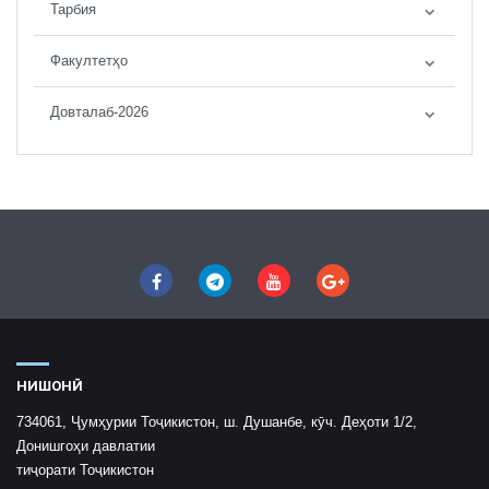
Тарбия
Факултетҳо
Довталаб-2026
НИШОНӢ
734061, Ҷумҳурии Тоҷикистон, ш. Душанбе, кӯч. Деҳоти 1/2,
Донишгоҳи давлатии
тиҷорати Тоҷикистон