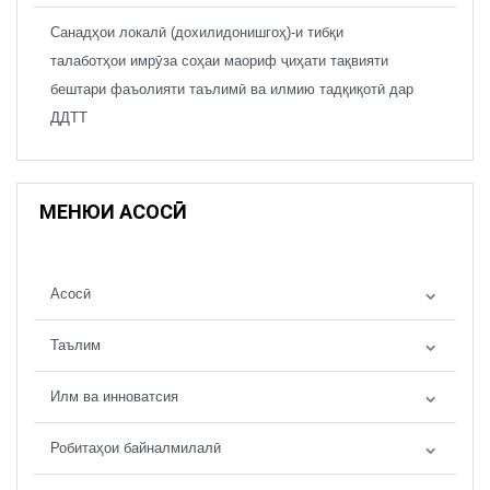
Санадҳои локалӣ (дохилидонишгоҳ)-и тибқи
талаботҳои имрӯза соҳаи маориф ҷиҳати тақвияти
бештари фаъолияти таълимӣ ва илмию тадқиқотӣ дар
ДДТТ
МЕНЮИ АСОСӢ
Асосӣ
Таълим
Илм ва инноватсия
Робитаҳои байналмилалӣ