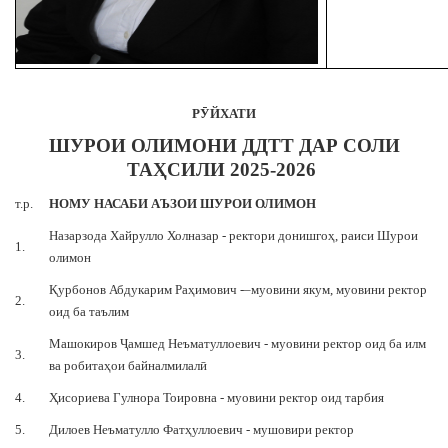
Р
ӮЙХАТИ
ШУРОИ ОЛИМОНИ ДДТТ ДАР СОЛИ
ТАҲСИЛИ 2025-2026
т.р.
НОМУ НАСАБИ АЪЗОИ ШУРОИ ОЛИМОН
Назарзода Хайрулло Холназар - ректори донишгоҳ, раиси Шурои
1.
олимон
Қурбонов Абдукарим Раҳимович -–муовини якум, муовини ректор
2.
оид ба таълим
Машокиров Ҷамшед Неъматуллоевич - муовини ректор оид ба илм
3.
ва робитаҳои байналмилалӣ
4.
Ҳисориева Гулнора Тоировна - муовини ректор оид тарбия
5.
Дилоев Неъматулло Фатҳуллоевич - мушовири ректор