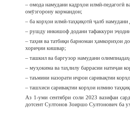
– омода намудани кадрҳои илмӣ-педагогӣ в
омӯзгорону кормандон;
– ба корҳои илмӣ-таҳқиқотӣ ҷалб намудани
– рушду инкишоф додани тафаккури эҷодии
– таҳия ва татбиқи барномаи ҳамкориҳои д
хориҷии кишвар;
– ташкил ва баргузор намудани олимпиадаҳ
– муҳокима ва таҳлилу баррасии натиҷаи к
– таъмини назорати иҷрои саривақтии корҳ
–
ташхиси саривақтии корҳои илмию таҳқиқ
Аз 1-уми сентябри соли 2023 вазифаи сар
дотсент Султонов Зоиршо Султонович ба ух