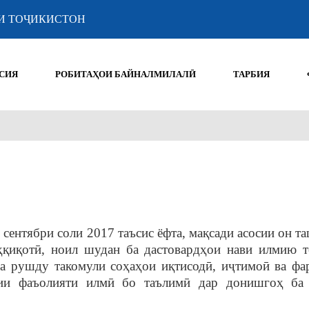
И ТОҶИКИСТОН
СИЯ
РОБИТАҲОИ БАЙНАЛМИЛАЛӢ
ТАРБИЯ
сентябри соли 2017 таъсис ёфта, мақсади асосии он т
ҳқиқотӣ, ноил шудан ба дастовардҳои нави илмию т
а рушду такомули соҳаҳои иқтисодӣ, иҷтимоӣ ва фа
зии фаъолияти илмӣ бо таълимӣ дар донишгоҳ б