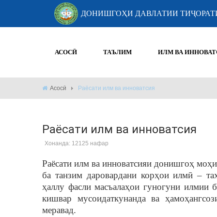
ДОНИШГОҲИ ДАВЛАТИИ ТИҶОРАТ
АСОСӢ
ТАЪЛИМ
ИЛМ ВА ИННОВАТ
Асосӣ
Раёсати илм ва инноватсия
Раёсати илм ва инноватсия
Хонанда: 12125 нафар
Раёсати илм ва инноватсияи донишгоҳ моҳи 
ба танзим даровардани корҳои илмӣ – та
ҳаллу фасли масъалаҳои гуногуни илмии б
кишвар мусоидаткунанда ва ҳамоҳангсо
меравад.