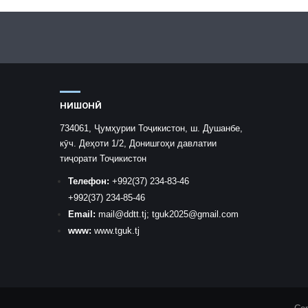
НИШОНӢ
734061, Ҷумҳурии Тоҷикистон, ш. Душанбе,
кӯч. Деҳоти 1/2, Донишгоҳи давлатии
тиҷорати Тоҷикистон
Телефон:
+992
(37) 234-83-46
+992
(37) 234-85-46
Email:
mail
@ddtt.tj
;
tguk2025@gmail.com
www:
www.tguk.tj