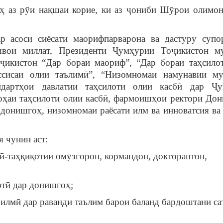
ҳ аз рӯи нақшаи корие, ки аз ҷониби Шӯрои олимон
ар асоси сиёсати маорифпарварона ва дастуру суп
вои миллат, Президенти Ҷумҳурии Тоҷикистон м
икистон “Дар бораи маориф”, “Дар бораи таҳсило
ссисаи олии таълимӣ”, “Низомномаи намунавии му
ндартҳои давлатии таҳсилоти олии касбӣ дар Ҷ
оҳаи таҳсилоти олии касбӣ, фармоишҳои ректори До
 донишгоҳ, низомномаи раёсати илм ва инноватсия ва
я чунин аст:
ӣ-таҳқиқотии омӯзгорон, кормандон, докторантон,
отӣ дар донишгоҳ;
 илмӣ дар раванди таълим барои баланд бардоштани са