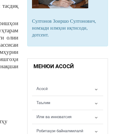
 тасдиқ
Султонов Зоиршо Султонович,
оришҳои
номзади илмҳои иқтисоди,
уҳтарам
дотсент.
ти олии
ассисаи
умҳурии
нишгоҳи
 нақшаи
МЕНЮИ АСОСӢ
Асосӣ
Таълим
Илм ва инноватсия
тҳу
Робитаҳои байналмилалӣ