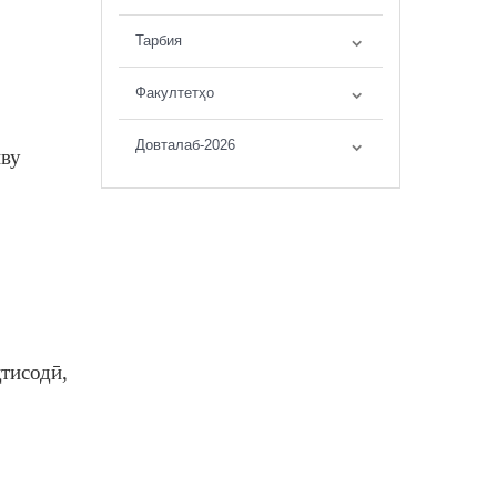
Тарбия
Факултетҳо
Довталаб-2026
иву
тисодӣ,