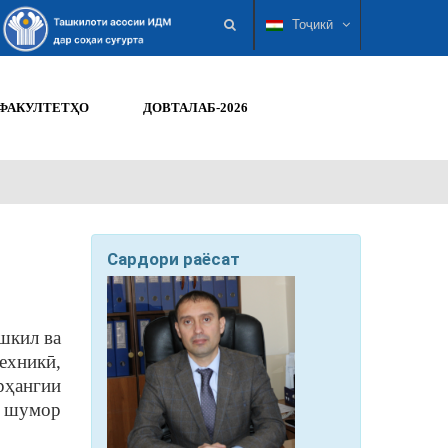
Тоҷикӣ
ФАКУЛТЕТҲО
ДОВТАЛАБ-2026
Сардори раёсат
ашкил ва
ехникӣ,
рҳангии
а шумор