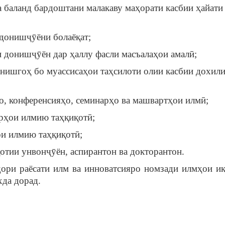
а баланд бардоштани малакаву маҳорати касбии ҳайати
 донишҷӯёни болаёқат;
 донишҷӯён дар ҳаллу фасли масъалаҳои амалӣ;
онишгоҳ бо муассисаҳои таҳсилоти олии касбии дохил
о, конференсияҳо, семинарҳо ва машвартҳои илмӣ;
орҳои илмию таҳқиқотӣ;
ои илмию таҳқиқотӣ;
отии унвонҷӯён, аспирантон ва докторантон.
дори раёсати илм ва инноватсияро номзади илмҳои иқ
да дорад.