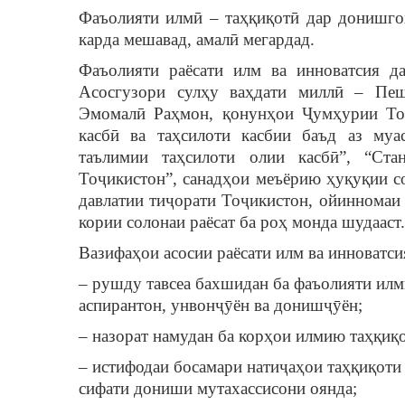
Фаъолияти илмӣ – таҳқиқотӣ дар донишго
карда мешавад, амалӣ мегардад.
Фаъолияти раёсати илм ва инноватсия д
Асосгузори сулҳу ваҳдати миллӣ – Пеш
Эмомалӣ Раҳмон, қонунҳои Ҷумҳурии Тоҷ
касбӣ ва таҳсилоти касбии баъд аз муа
таълимии таҳсилоти олии касбӣ”, “Ста
Тоҷикистон”, санадҳои меъёрию ҳуқуқии с
давлатии тиҷорати Тоҷикистон, ойинномаи
кории солонаи раёсат ба роҳ монда шудааст.
Вазифаҳои асосии раёсати илм ва инноватси
–
рушду тавсеа бахшидан ба фаъолияти илм
аспирантон, унвонҷӯён ва донишҷӯён;
– назорат намудан ба корҳои илмию таҳқиқ
– истифодаи босамари натиҷаҳои таҳқиқоти
сифати дониши мутахассисони оянда;