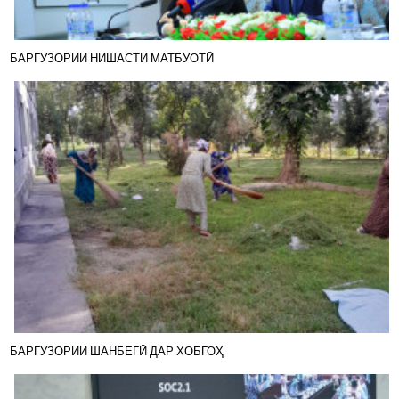
БАРГУЗОРИИ НИШАСТИ МАТБУОТӢ
БАРГУЗОРИИ ШАНБЕГӢ ДАР ХОБГОҲ