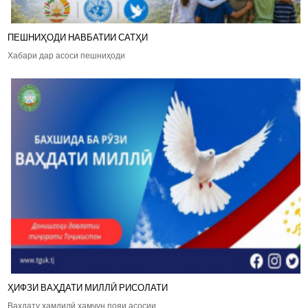
ПЕШНИҲОДИ НАВБАТИИ САТҲИ
Хабари дар асоси пешниҳоди
ҲИФЗИ ВАҲДАТИ МИЛЛӢ РИСОЛАТИ
Ваҳдату ҳамдилӣ ҳамчун пояи асосии