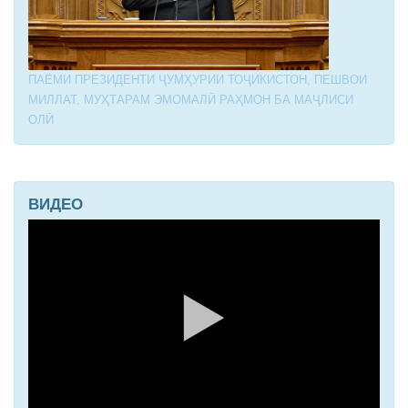
ПАЁМИ ПРЕЗИДЕНТИ ҶУМҲУРИИ ТОҶИКИСТОН, ПЕШВОИ
МИЛЛАТ, МУҲТАРАМ ЭМОМАЛӢ РАҲМОН БА МАҶЛИСИ
ОЛӢ
ВИДЕО