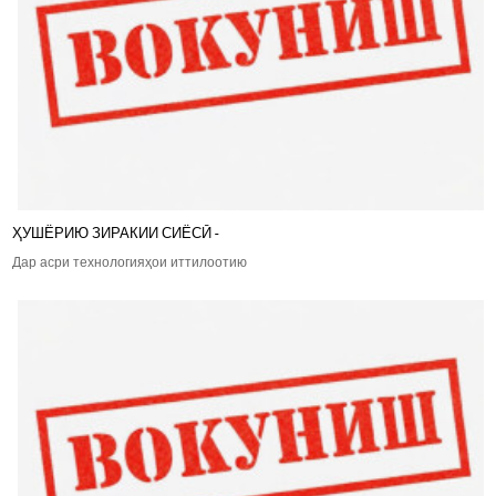
ҲУШЁРИЮ ЗИРАКИИ СИЁСӢ -
Дар асри технологияҳои иттилоотию