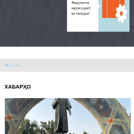
Факултети
иқтисодиёт
ва тиҷорат
Асосӣ
ХАБАРҲО