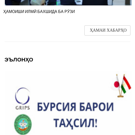
ҲАМОИШИ ИЛМӢ БАХШИДА БА РӮЗИ
ҲАМАИ ХАБАРҲО
ЭЪЛОНҲО