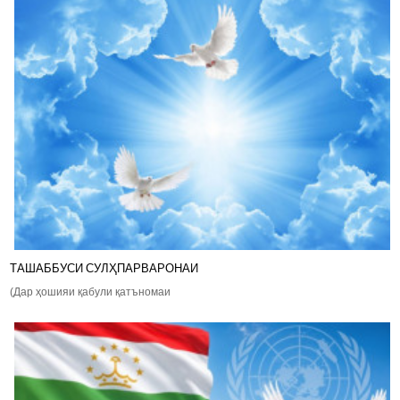
ТАШАББУСИ СУЛҲПАРВАРОНАИ
(Дар ҳошияи қабули қатъномаи