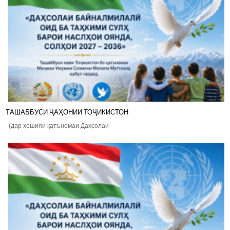
ТАШАББУСИ ҶАҲОНИИ ТОҶИКИСТОН
(дар ҳошияи қатъномаи Даҳсолаи