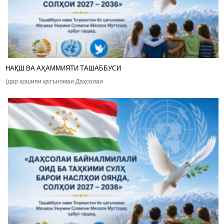
НАҚШ ВА АҲАММИЯТИ ТАШАББУСИ
(дар ҳошияи қатъномаи Даҳсолаи