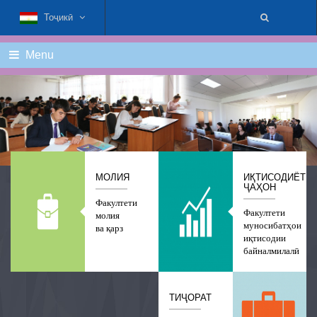
Тоҷикӣ
Menu
МОЛИЯ
ИҚТИСОДИЁТИ
ҶАҲОН
Факултети
Факултети
молия
муносибатҳои
ва қарз
иқтисодии
байналмилалӣ
ТИҶОРАТ