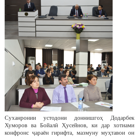
Суханронии устодони доннишгоҳ Додарбек
Хуморов ва Бойалӣ Ҳусейнов, ки дар хотиами
конфронс ҷараён гирифта, мазмуну муҳтавои он