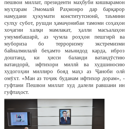
пешвои миллат, президенти маҳбуби кишварамон
муҳтарам Эмомалӣ Раҳмонро дар барқарор
намудани ҳукумати конститутсионӣ, таъмини
сулҳу субот, рушди ҳамаҷонибаи тамоми соҳаҳои
хоҷагии халқи мамлакат, ҳалли масъалаҳои
умумибашарӣ, аз ҷумла роҳҳои пешгирӣ ва
мубориза бо терроризму экстремизми
байналмилалӣ беҳамто маънидод карда, иброз
доштанд, ки ҳисси баланди ватандȳстию
ватандорӣ, ифтихори миллӣ ва худшиносию
худогоҳии миллиро бояд маҳз аз Ҷаноби олӣ
омȳхт. «Ман аз тоҷик буданам ифтихор дорам», -
гуфтани Пешвои миллат худ далели равшани ин
гуфтаҳост.