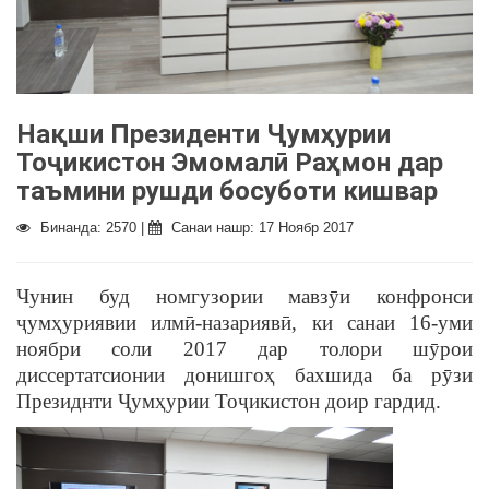
Нақши Президенти Ҷумҳурии
Тоҷикистон Эмомалӣ Раҳмон дар
таъмини рушди босуботи кишвар
Бинанда: 2570 |
Санаи нашр: 17 Ноябр 2017
Чунин буд номгузории мавзȳи конфронси
ҷумҳуриявии илмӣ-назариявӣ, ки санаи 16-уми
ноябри соли 2017 дар толори шȳрои
диссертатсионии донишгоҳ бахшида ба рȳзи
Президнти Ҷумҳурии Тоҷикистон доир гардид.