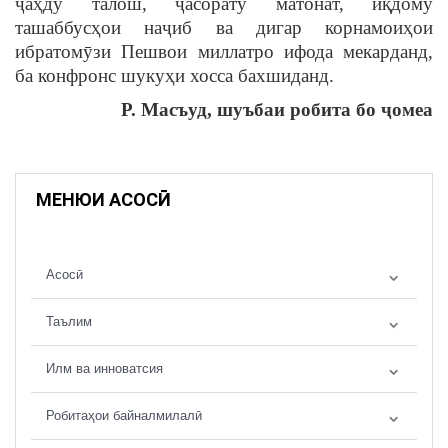
ҷаҳду талош, ҷасорату матонат, иқдому
ташаббусҳои наҷиб ва дигар корнамоиҳои
ибратомȳзи Пешвои миллатро ифода мекарданд,
ба конфронс шукуҳи хосса бахшиданд.
Р. Масъуд, шуъбаи робита бо
ҷомеа
МЕНЮИ АСОСӢ
Асосӣ
Таълим
Илм ва инноватсия
Робитаҳои байналмилалӣ