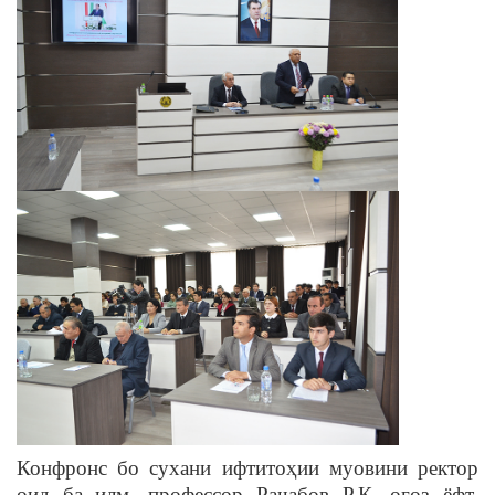
Конфронс бо сухани ифтитоҳии муовини ректор
оид ба илм, профессор Раҷабов Р.К. оғоз ёфт.