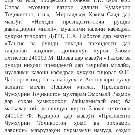
Сипас, муовини вазири адлияи Ҷумҳурии
Тоҷикистон, н.и.ҳ., Мирсаидзод Ҳаким Саид дар
мавзȳи «Ниҳоди президентӣ-пояи рушди
давлатдории миллӣ», муаллими калони кафедраи
ҳуқуқи тиҷорати ДДТТ, С.Х. Наботов дар мавзȳи
«Таъсис ва рушди ниҳоди президентӣ дар
таҷрибаи ҷаҳонӣ», донишҷȳи курси 3-юми
ихтисоси 240103 М. Шоева дар мавзȳи «Таъсис ва
рушди ниҳоди президентӣ дар таҷрибаи миллӣ»,
муаллими калони кафедраи ҳуқуқи тиҷорат Ф.Н.
Ҷабборов оид ба ташаббусҳои Асосгузори сулҳу
ваҳдати миллӣ Пешвои миллат, Президенти
Ҷумҳурии Тоҷикистон муҳтарам Эмомалӣ Раҳмон
дар соҳаи ҳамкориҳои байналмилалӣ оид ба
масъалаи об, донишҷȳи курси 3-юми ихтисоси
240103 Ф. Қодиров дар мавзȳи «Президенти
Ҷумҳурии Тоҷикистон ҳомӣ ва роҳнамои
ҷавонон» маърȳзаҳои пурмазмун намуда, саҳми