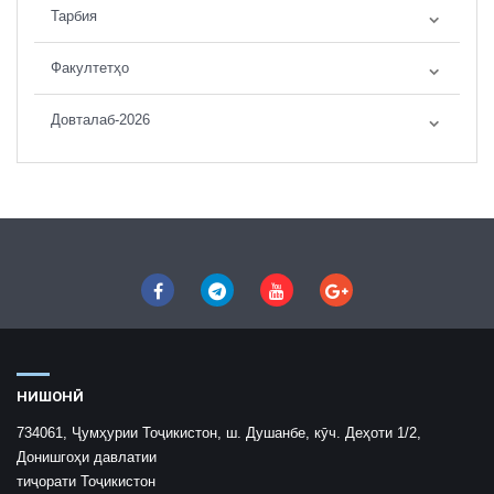
Тарбия
Факултетҳо
Довталаб-2026
НИШОНӢ
734061, Ҷумҳурии Тоҷикистон, ш. Душанбе, кӯч. Деҳоти 1/2,
Донишгоҳи давлатии
тиҷорати Тоҷикистон