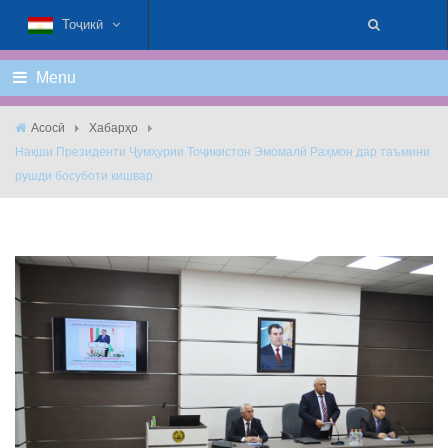
Тоҷикӣ
Menu
Асосӣ
Хабарҳо
Нақши Президенти Ҷумҳурии Тоҷикистон Эмомалӣ Раҳмон дар таъмини
рушди босуботи кишвар