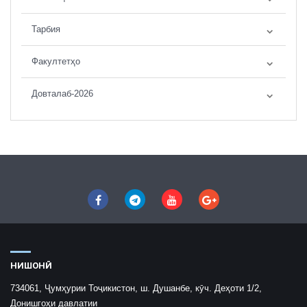
Тарбия
Факултетҳо
Довталаб-2026
НИШОНӢ
734061, Ҷумҳурии Тоҷикистон, ш. Душанбе, кӯч. Деҳоти 1/2,
Донишгоҳи давлатии