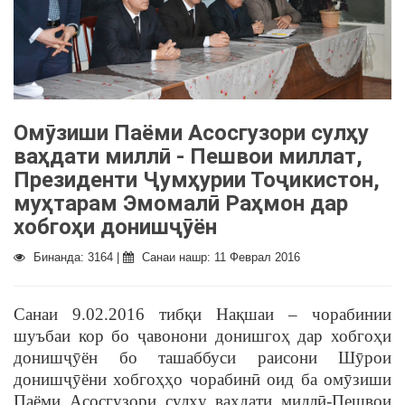
Омȳзиши Паёми Асосгузори сулҳу
ваҳдати миллӣ - Пешвои миллат,
Президенти Ҷумҳурии Тоҷикистон,
муҳтарам Эмомалӣ Раҳмон дар
хобгоҳи донишҷȳён
Бинанда: 3164 |
Санаи нашр: 11 Феврал 2016
Санаи 9.02.2016 тибқи Нақшаи – чорабинии
шуъбаи кор бо ҷавонони донишгоҳ дар хобгоҳи
донишҷȳён бо ташаббуси раисони Шȳрои
донишҷȳёни хобгоҳҳо чорабинӣ оид ба омȳзиши
Паёми Асосгузори сулҳу ваҳдати миллӣ-Пешвои