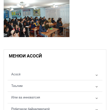
МЕНЮИ АСОСӢ
Асосӣ
Таълим
Илм ва инноватсия
Робитаҳои байналмилалӣ