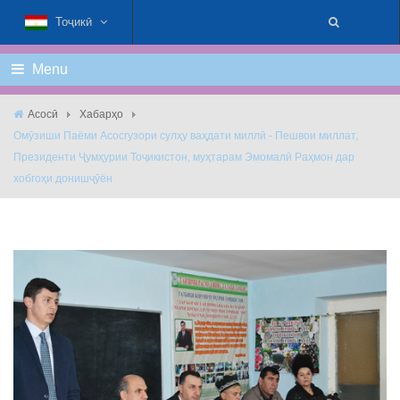
Тоҷикӣ
Menu
Асосӣ
Хабарҳо
Омȳзиши Паёми Асосгузори сулҳу ваҳдати миллӣ - Пешвои миллат,
Президенти Ҷумҳурии Тоҷикистон, муҳтарам Эмомалӣ Раҳмон дар
хобгоҳи донишҷȳён