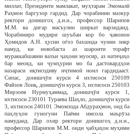
миллат, Президенти мамлакат, муҳтарам Эмомалӣ
Раҳмон баргузор гардид. Дар чорабинии мазкур
ректори донишгоҳ д.и.и., профессор Шарипов
М.М. ва дигар масъулин ширкат варзиданд.
Чорабиниро мудири шуъбаи кор бо ҷавонон
Ҳомидов А.Н. ҳусни оѓоз бахшида чунин зикр
намуд, ки новобаста аз шароити торафт
мураккабшавии вазъи ҷаҳони муосир, аз натиҷаҳо
бар меояд, ки ҷумҳурии мо ба дастовардҳои
назараси иқтисодиву иҷтимоӣ ноил гардидааст.
Сипас, донишҷȳи курси 4 ихтисоси 250109
Файзов Лоиқ, донишҷȳи курси 3, ихтисоси 250103
Мирзоев Нурмуҳаммад, донишҷȳи курси 1,
ихтисоси 230101 Тураева Шаҳло, донишҷȳи курси
3, ихтисоси 240101 Эмомзода Абдураҳмон, оид ба
паҳлуҳои гуногуни Паёми имсола маърȳза
намуданд. Дар охир ректори донишгоҳ д.и.и.,
профессор Шарипов М.М. оиди ҷабҳаҳои муҳими