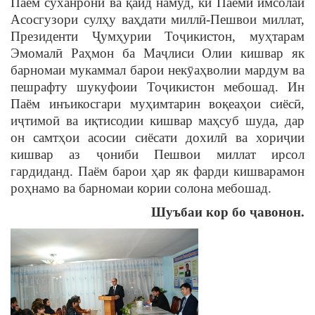
Паём суханронӣ ва қайд намуд, ки Паёми имсолаи
Асосгузори сулҳу ваҳдати миллӣ-Пешвои миллат,
Президенти Ҷумҳурии Тоҷикистон, муҳтарам
Эмомалӣ Раҳмон ба Маҷлиси Олии кишвар як
барномаи мукаммал барои некȳаҳволии мардум ва
пешрафту шукуфоии Тоҷикистон мебошад. Ин
Паём инъикосгари муҳимтарин воқеаҳои сиёсӣ,
иҷтимоӣ ва иқтисодии кишвар маҳсуб шуда, дар
он самтҳои асосии сиёсати дохилӣ ва хориҷии
кишвар аз ҷониби Пешвои миллат ирсол
гардиданд. Паём барои ҳар як фарди кишварамон
роҳнамо ва барномаи кории солона мебошад.
Шуъбаи кор бо ҷавонон.