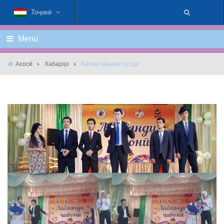
Тоҷикӣ
Menu
Асосӣ
Хабарҳо
Базми хандаю шодӣ