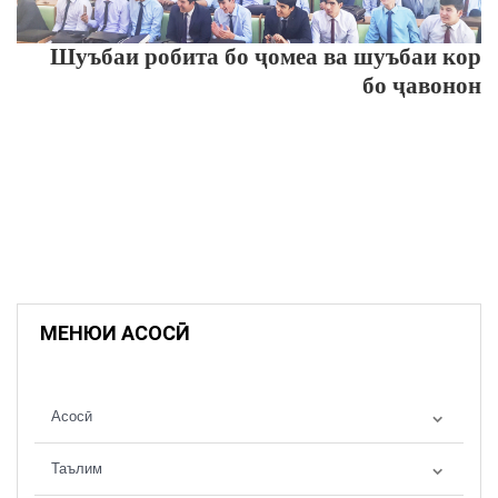
Шуъбаи
робита бо ҷомеа ва шуъбаи
кор
бо ҷавонон
МЕНЮИ АСОСӢ
Асосӣ
Таълим