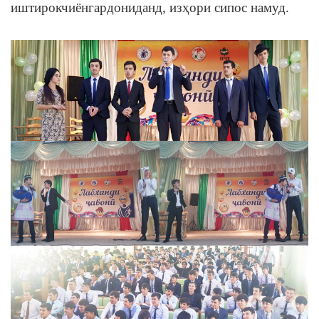
иштирокчиёнгардониданд, изҳори сипос намуд.