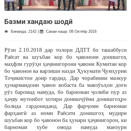
Базми хандаю шодӣ
Бинанда: 2142 |
Санаи нашр: 08 Октябр 2018
Рӯзи 2.10.2018 дар толори ДДТТ бо ташаббуси
Раёсат ва шуъбаи кор бо ҷавонони донишгоҳ
маҳфли гурӯҳи ҳаҷвнигорони ҷавони Кумитаи кор
бо ҷавонон ва варзиши назди Ҳукумати Ҷумҳурии
Тоҷикистон доир гардид. Дар чорабинии мазкур
ҳунармандони ҷавон вобаста ба мавзӯъҳои доғи
рӯз баромад намуда, бо барномаи ҷолиби пур аз
ҳаҷву мутоибот хотири донишҷӯёни донишгоҳро
болида гардониданд. Дар фарҷоми барномаи
фарҳангӣ аз номи Раёсати донишгоҳ мудири
шуъбаи кор бо ҷавонон ба ҳунари ҳаҷвнигорон, ки
барномаи хубе омода намуда манзури