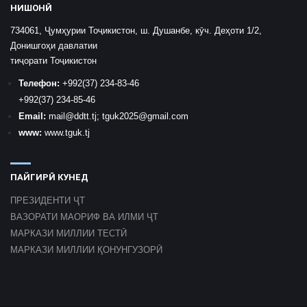
НИШОНӢ
734061, Ҷумҳурии Тоҷикистон, ш. Душанбе, кӯч. Деҳоти 1/2,
Донишгоҳи давлатии
тиҷорати Тоҷикистон
Телефон:
+992
(37) 234-83-46
+992
(37) 234-85-46
Email:
mail
@ddtt.tj
;
tguk2025@gmail.com
www:
www.tguk.tj
ПАЙГИРӢ КУНЕД
ПРЕЗИДЕНТИ ҶТ
ВАЗОРАТИ МАОРИФ ВА ИЛМИ ҶТ
МАРКАЗИ МИЛЛИИ ТЕСТӢ
МАРКАЗИ МИЛЛИИ ҚОНУНГУЗОРӢ