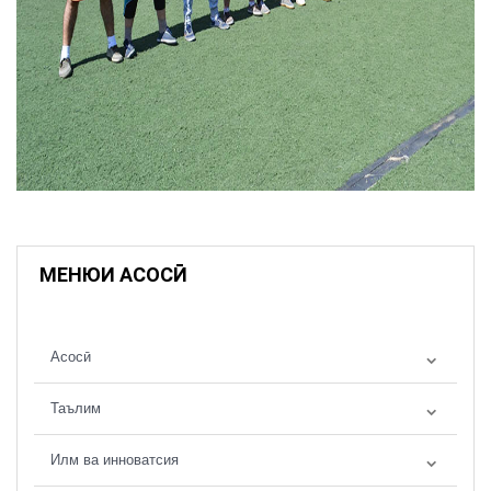
МЕНЮИ АСОСӢ
Асосӣ
Таълим
Илм ва инноватсия