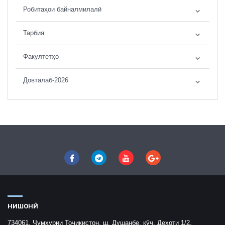
Робитаҳои байналмилалӣ
Тарбия
Факултетҳо
Довталаб-2026
НИШОНӢ
734061, Ҷумҳурии Тоҷикистон, ш. Душанбе, кӯч. Деҳоти 1/2,