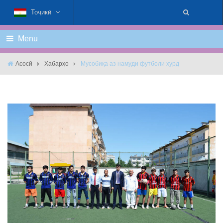
Тоҷикӣ
Menu
Асосӣ
Хабарҳо
Мусобиқа аз намуди футболи хурд