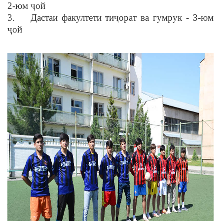
2-юм ҷой
3. Дастаи факултети тиҷорат ва гумрук - 3-юм
ҷой