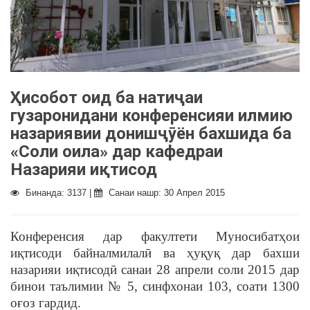
Ҳисобот оид ба натиҷаи
гузаронидани конференсияи илмию
назариявии донишҷӯён бахшида ба
«Соли оила» дар кафедраи
Назарияи иқтисод
Бинанда: 3137 |
Санаи нашр: 30 Апрел 2015
Конференсия дар факултети Муносибатҳои
иқтисоди байналмилалӣ ва ҳуқуқ дар бахши
назарияи иқтисодӣ санаи 28 апрели соли 2015 дар
бинои таълимии № 5, синфхонаи 103, соати 1300
оғоз гардид.