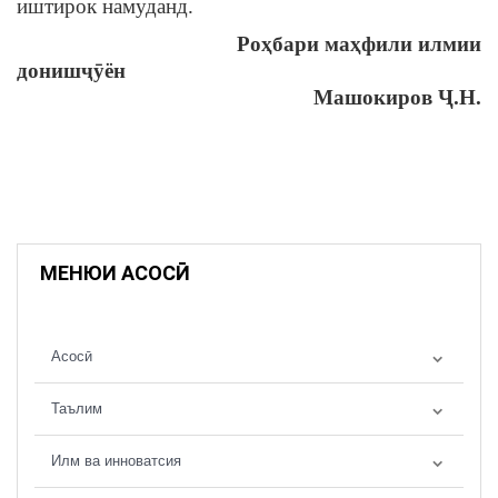
иштирок намуданд.
Роҳбари маҳфили илмии
донишҷӯён
Машокиров Ҷ.Н.
МЕНЮИ АСОСӢ
Асосӣ
Таълим
Илм ва инноватсия