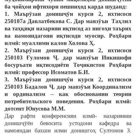
ба ҷойҳои ифтихори пешниҳод карда шуданд:
1. Маърӯзаи донишҷӯи курси 2, ихтисоси
250107а Давлатбекова С. Дар мавзӯъи Таҳлил
ва таҳқиқи назарияи иқтисод аз нигоҳи таърих
ва намояндагони иқтисоди муосир. Роҳбари
илмӣ: муаллими калон Холова Ҳ.
2. Маърӯзаи донишҷӯи курси 2, ихтисоси
250103 Ғуломов Ҷ. дар мавзӯъи Инкишофи
босуръати иқтисодиёти Тоҷикистон Роҳбари
илмӣ: профессор Исоматов Б.И.
3. Маърӯзаи донишҷӯи курси 2, ихтисоси
250103 Бадалов Ҷ. дар мавзӯъи Координализм
и ординализм – как обосновании теории
потребительского поведения. Роҳбари илмӣ:
дотсент Юнусова М.М.
Дар рафти конференсияи илмӣ- назариявии
донишҷӯён бевосита устодони кафедра ва
намояндаи бахши илми донишгоҳ Султонов З.