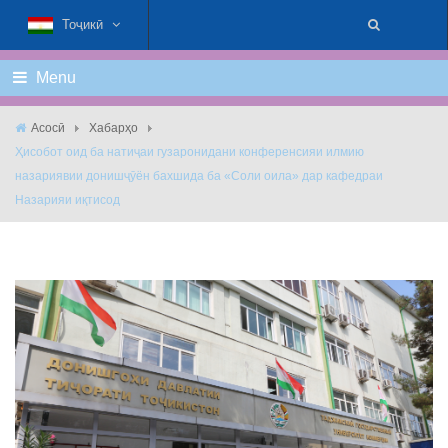
Тоҷикӣ
Menu
Асосӣ
Хабарҳо
Ҳисобот оид ба натиҷаи гузаронидани конференсияи илмию
назариявии донишҷӯён бахшида ба «Соли оила» дар кафедраи
Назарияи иқтисод