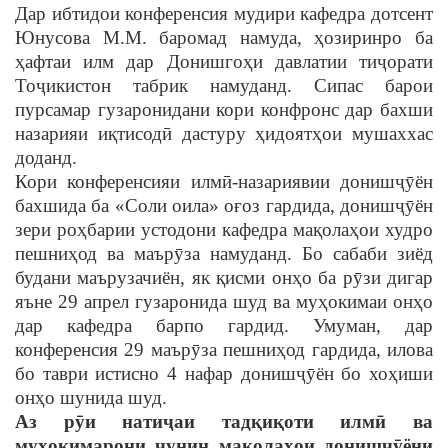
Дар ибтидои конференсия мудири кафедра дотсент
Юнусова М.М. баромад намуда, ҳозиринро ба
ҳафтаи илм дар Донишгоҳи давлатии тиҷорати
Тоҷикистон табрик намуданд. Сипас барои
пурсамар гузаронидани кори конфронс дар бахши
назарияи иқтисодӣ дастуру ҳидоятҳои мушаххас
доданд.
Кори конференсияи илмӣ-назариявии донишҷӯён
бахшида ба «Соли оила» оғоз гардида, донишҷӯён
зери роҳбарии устодони кафедра мақолаҳои худро
пешниҳод ва маърӯза намуданд. Бо сабаби зиёд
будани маърузачиён, як қисми онҳо ба рӯзи дигар
яъне 29 апрел гузаронида шуд ва муҳокимаи онҳо
дар кафедра барпо гардид. Умуман, дар
конференсия 29 маърӯза пешниҳод гардида, илова
бо таври истисно 4 нафар донишҷӯён бо хоҳиши
онҳо шунида шуд.
Аз рӯи натиҷаи тадқиқоти илмӣ ва
муҳокимарони чунин мақолаҳои донишҷӯёни