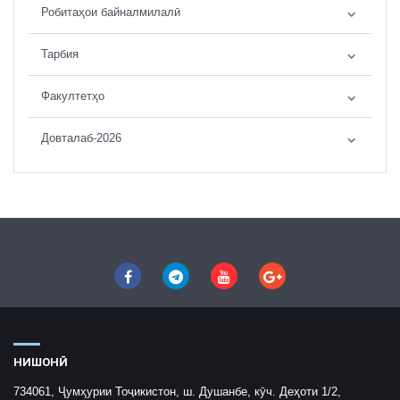
Робитаҳои байналмилалӣ
Тарбия
Факултетҳо
Довталаб-2026
НИШОНӢ
734061, Ҷумҳурии Тоҷикистон, ш. Душанбе, кӯч. Деҳоти 1/2,