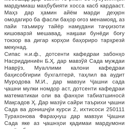
мардумиаш маҳбубияти хосса касб кардааст.
Маҳз дар ҳамин айём марди деҳқон
омодагиро ба фасли баҳор оғоз менамояд, аз
пайи таъмиру тайёр намудани таҷҳизоти
кишоварзӣ мешавад, нақшаи бунёди боғу
токзор ва дигар корҳои баҳориро тарҳрезӣ
мекунад.
Сипас н.и.ф., дотсенти кафедраи забонҳо
Насриддиниён Б.Ҳ. дар мавзўӣ Сада муждаи
Наврӯз, Муаллими калони кафедраи
баҳисобгирии бухгалтерӣ, таҳлил ва аудит
Муродова М.И., дар мавзуи Ҷашни сада
ҷашни мулки номдор аст, дотсенти кафедраи
математикаи оли ва фанҳои табиатшиносӣ
Мақсадов Ҳ. Дар мазӯи сайри таърихи ҷашни
Сада ва донишҷӯи курси 2, ихтисоси 250111
Турахонова Фараҳнуш дар мавзуи Ҷашни
Сада яке аз ҷашнҳои қадимаи мардумони