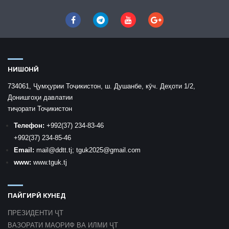
НИШОНӢ
734061, Ҷумҳурии Тоҷикистон, ш. Душанбе, кӯч. Деҳоти 1/2,
Донишгоҳи давлатии
тиҷорати Тоҷикистон
Телефон:
+992
(37) 234-83-46
+992
(37) 234-85-46
Email:
mail
@ddtt.tj
;
tguk2025@gmail.com
www:
www.tguk.tj
ПАЙГИРӢ КУНЕД
ПРЕЗИДЕНТИ ҶТ
ВАЗОРАТИ МАОРИФ ВА ИЛМИ ҶТ