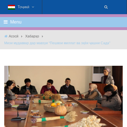
Тоҷикӣ
Menu
Асосӣ
Хабарҳо
Мизи мудаввар дар мавзуи “Пешвои миллат ва эҳёи ҷашни Сада”