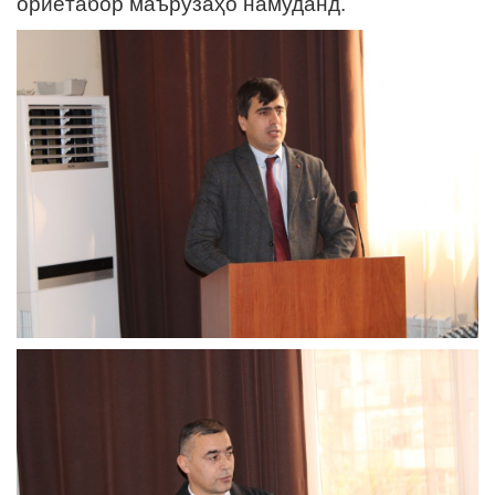
ориётабор маърузаҳо намуданд.