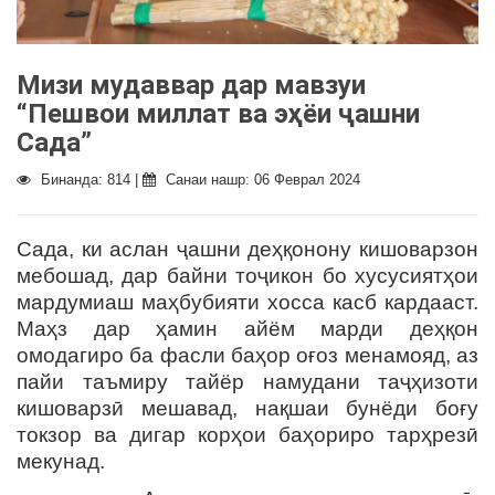
Мизи мудаввар дар мавзуи
“Пешвои миллат ва эҳёи ҷашни
Сада”
Бинанда: 814 |
Санаи нашр: 06 Феврал 2024
Сада, ки аслан ҷашни деҳқонону кишоварзон
мебошад, дар байни тоҷикон бо хусусиятҳои
мардумиаш маҳбубияти хосса касб кардааст.
Маҳз дар ҳамин айём марди деҳқон
омодагиро ба фасли баҳор оғоз менамояд, аз
пайи таъмиру тайёр намудани таҷҳизоти
кишоварзӣ мешавад, нақшаи бунёди боғу
токзор ва дигар корҳои баҳориро тарҳрезӣ
мекунад.