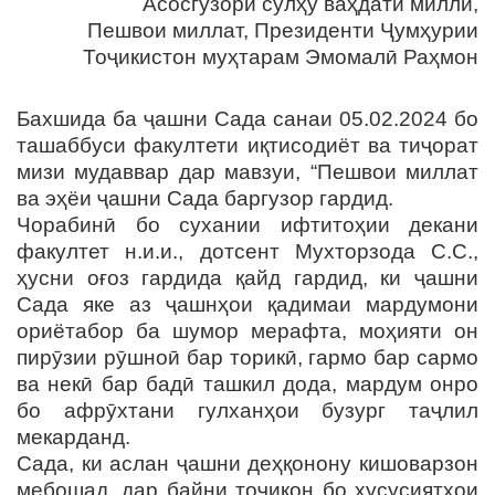
Асосгузори сулҳу ваҳдати миллӣ,
Пешвои миллат, Президенти Ҷумҳурии
Тоҷикистон муҳтарам Эмомалӣ Раҳмон
Бахшида ба ҷашни Сада санаи 05.02.2024 бо
ташаббуси факултети иқтисодиёт ва тиҷорат
мизи мудаввар дар мавзуи, “Пешвои миллат
ва эҳёи ҷашни Сада баргузор гардид.
Чорабинӣ бо сухании ифтитоҳии декани
факултет н.и.и., дотсент Мухторзода С.С.,
ҳусни оғоз гардида қайд гардид, ки ҷашни
Сада яке аз ҷашнҳои қадимаи мардумони
ориётабор ба шумор мерафта, моҳияти он
пирӯзии рӯшноӣ бар торикӣ, гармо бар сармо
ва некӣ бар бадӣ ташкил дода, мардум онро
бо афрӯхтани гулханҳои бузург таҷлил
мекарданд.
Сада, ки аслан ҷашни деҳқонону кишоварзон
мебошад, дар байни тоҷикон бо хусусиятҳои