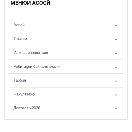
МЕНЮИ АСОСӢ
Асосӣ
Таълим
Илм ва инноватсия
Робитаҳои байналмилалӣ
Тарбия
Факултетҳо
Довталаб-2026