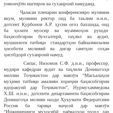
унвонҷӯён иштирок ва суханронӣ намуданд.
Ҷаласаи пленарии конференсияро муовини
якум, муовини ректор оид ба таълим н.и.и.,
дотсент Қурбонов А.Р. ҳусни оғоз бахшида, оид
ба ҳолати муосир ва муаммоҳои рушди
баҳисобгирии бухгалтерӣ, таҳлил ва аудит,
мушкилоти татбиқи стандартҳои байналмилалии
ҳисоботи молиявӣ ва дигар самтҳои соҳаи
ҳисобдорӣ суханронӣ намуд.
Сипас, Низомов С.Ф. д.и.и., профессор,
мудири кафедраи аудит ва таҳлили Донишгоҳи
миллии Тоҷикистон дар мавзӯи “Масъалаҳои
муҳими татбиқи амалияи хориҷии баҳисобгирии
идоракунӣ дар Тоҷикистон”, Нурмухаммедова
Х.Ш. н.и.и., дотсенти департаменти баҳисобгирии
Донишгоҳи молияи назди Ҳукумати Федератсияи
Россия ба тариқи маҷозӣ дар мавзӯи
“Инжиниринги муҳосибӣ: паёмадҳои рушд дар