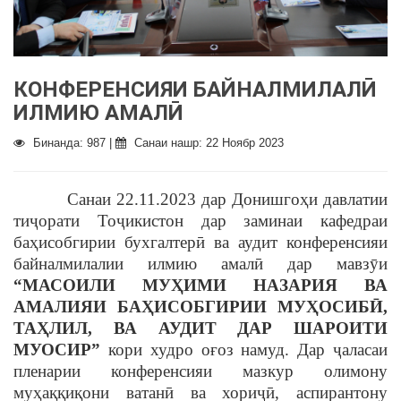
КОНФЕРЕНСИЯИ БАЙНАЛМИЛАЛӢ
ИЛМИЮ АМАЛӢ
Бинанда: 987 |
Санаи нашр: 22 Ноябр 2023
Санаи 22.11.2023 дар Донишгоҳи давлатии
тиҷорати Тоҷикистон дар заминаи кафедраи
баҳисобгирии бухгалтерӣ ва аудит конференсияи
байналмилалии илмию амалӣ дар мавзӯи
“МАСОИЛИ МУҲИМИ НАЗАРИЯ ВА
АМАЛИЯИ БАҲИСОБГИРИИ МУҲОСИБӢ,
ТАҲЛИЛ, ВА АУДИТ ДАР ШАРОИТИ
МУОСИР”
кори худро оғоз намуд. Дар ҷаласаи
пленарии конференсияи мазкур олимону
муҳаққиқони ватанӣ ва хориҷӣ, аспирантону