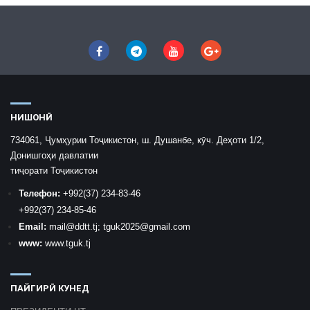
НИШОНӢ
734061, Ҷумҳурии Тоҷикистон, ш. Душанбе, кӯч. Деҳоти 1/2,
Донишгоҳи давлатии
тиҷорати Тоҷикистон
Телефон:
+992
(37) 234-83-46
+992
(37) 234-85-46
Email:
mail
@ddtt.tj
;
tguk2025@gmail.com
www:
www.tguk.tj
ПАЙГИРӢ КУНЕД