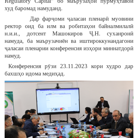
Regulatory Capital” бо маърузаҳои пурмуҳтавои
худ баромад намуданд.
Дар фарҷоми ҷаласаи пленарӣ муовини
ректор оид ба илм ва робитаҳои байналмилалӣ
н.и.и., дотсент Машокиров Ҷ.Н. суханронӣ
намуда, ба маърузачиён ва иштироккунандагони
ҷаласаи пленарии конференсия изҳори миннатдорӣ
намуд.
Конференсия рӯзи 23.11.2023 кори худро дар
бахшҳо идома медиҳад.