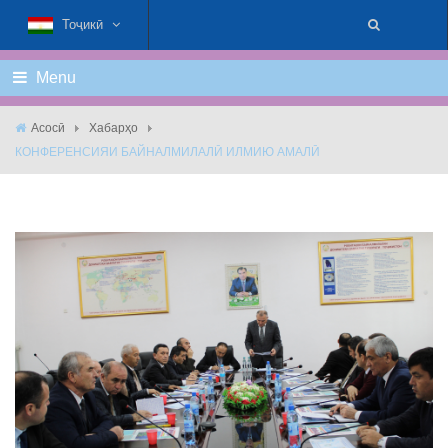
Тоҷикӣ
Menu
Асосӣ
Хабарҳо
КОНФЕРЕНСИЯИ БАЙНАЛМИЛАЛӢ ИЛМИЮ АМАЛӢ