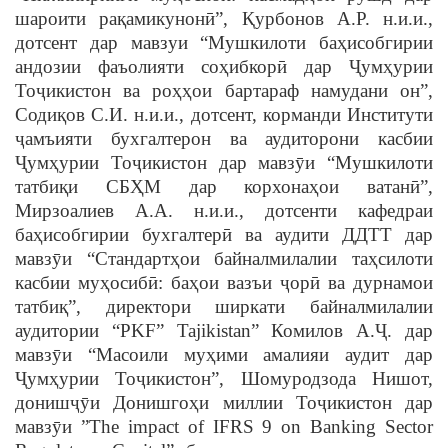
шароити рақамикунонӣ”, Қурбонов А.Р. н.и.и.,
дотсент дар мавзуи “Мушкилоти баҳисобгирии
андозии фаъолияти соҳибкорӣ дар Ҷумҳурии
Тоҷикистон ва роҳҳои бартараф намудани он”,
Содиқов С.И. н.и.и., дотсент, корманди Институти
ҷамъияти бухгалтерон ва аудиторони касбии
Ҷумҳурии Тоҷикистон дар мавзӯи “Мушкилоти
татбиқи СБҲМ дар корхонаҳои ватанӣ”,
Мирзоалиев А.А. н.и.и., дотсенти кафедраи
баҳисобгирии бухгалтерӣ ва аудити ДДТТ дар
мавзӯи “Стандартҳои байналмилалии таҳсилоти
касбии муҳосибӣ: баҳои вазъи ҷорӣ ва дурнамои
татбиқ”, директори ширкати байналмилалии
аудитории “PKF” Tajikistan” Комилов А.Ҷ. дар
мавзӯи “Масоили муҳими амалияи аудит дар
Ҷумҳурии Тоҷикистон”, Шомуродзода Нишот,
донишҷӯи Донишгоҳи миллии Тоҷикистон дар
мавзӯи ”The impact of IFRS 9 on Banking Sector