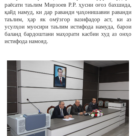
раёсати таълим Мирзоев Р.Р. ҳусни оғоз бахшида,
қайд намуд, ки дар раванди ҷаҳонишавии раванди
таълим, ҳар як омӯзгор вазифадор аст, ки аз
усулҳои муосири таълим истифода намуда, барои
баланд бардоштани маҳорати касбии худ аз онҳо
истифода намояд.