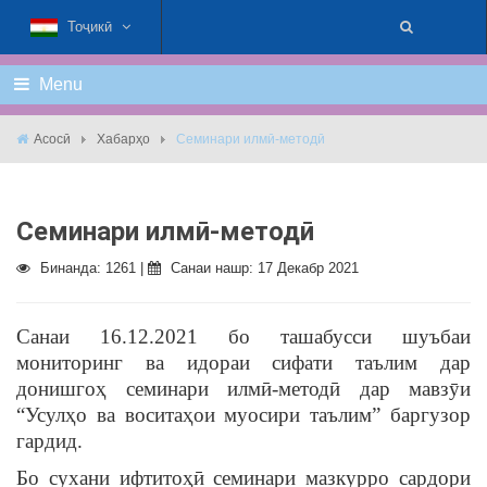
Тоҷикӣ
Menu
Асосӣ
Хабарҳо
Семинари илмӣ-методӣ
Семинари илмӣ-методӣ
Бинанда: 1261 |
Санаи нашр: 17 Декабр 2021
Санаи 16.12.2021 бо ташабусси шуъбаи
мониторинг ва идораи сифати таълим дар
донишгоҳ семинари илмӣ-методӣ дар мавзӯи
“Усулҳо ва воситаҳои муосири таълим” баргузор
гардид.
Бо сухани ифтитоҳӣ семинари мазкурро сардори