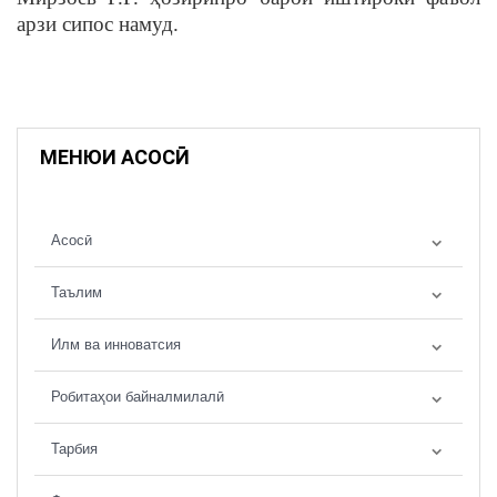
арзи сипос намуд.
МЕНЮИ АСОСӢ
Асосӣ
Таълим
Илм ва инноватсия
Робитаҳои байналмилалӣ
Тарбия