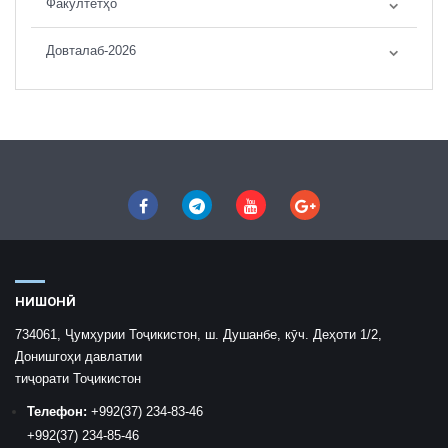
Факултетҳо
Довталаб-2026
НИШОНӢ
734061, Ҷумҳурии Тоҷикистон, ш. Душанбе, кӯч. Деҳоти 1/2,
Донишгоҳи давлатии
тиҷорати Тоҷикистон
Телефон:
+992
(37) 234-83-46
+992
(37) 234-85-46