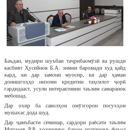
Баъдан, мудири шуъбаи таҷрибаомӯзӣ ва рушди
касбият Ҳусейнов Б.А. зимни баромади худ қайд
кард, ки дар замони муосир, ки дар ҳамаи
донишгоҳҳо низоми кредитии таҳсилот ҷорӣ
гардидааст, усули интерактивии таълим самаранок
мебошад.
Дар охир ба саволҳои омӯзгорон посухҳои
мушахас дода шуд.
Дар ҷамъбасти семинар, сардори раёсати таълим
Мирзоев Р.Р. ҳозиринро барои иштироки фаъол