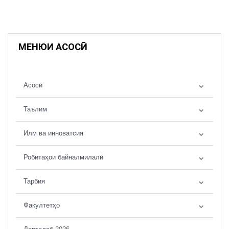
МЕНЮИ АСОСӢ
Асосӣ
Таълим
Илм ва инноватсия
Робитаҳои байналмилалӣ
Тарбия
Факултетҳо