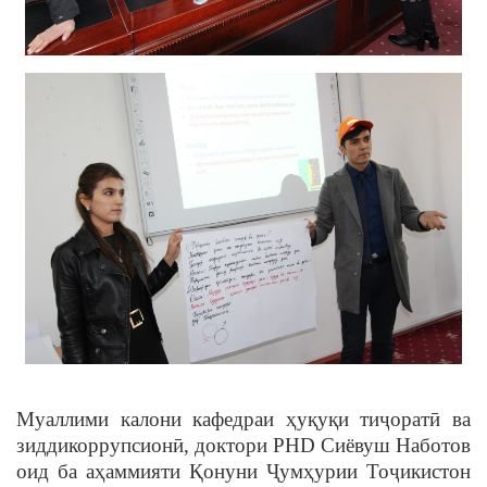
Муаллими калони кафедраи ҳуқуқи тиҷоратӣ ва
зиддикоррупсионӣ, доктори PHD Сиёвуш Наботов
оид ба аҳаммияти Қонуни Ҷумҳурии Тоҷикистон