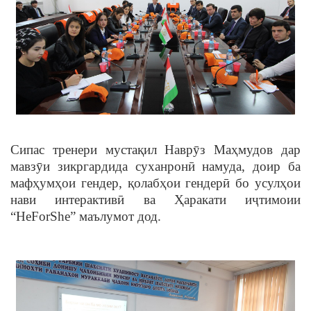
Сипас тренери мустақил Наврӯз Маҳмудов дар
мавзӯи зикргардида суханронӣ намуда, доир ба
мафҳумҳои гендер, қолабҳои гендерӣ бо усулҳои
нави интерактивӣ ва Ҳаракати иҷтимоии
“HeForShe” маълумот дод.