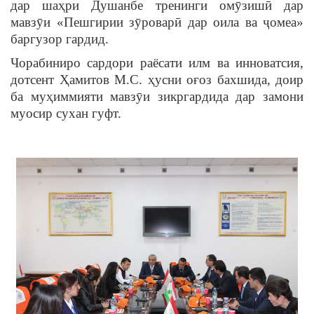
дар шаҳри Душанбе тренинги омӯзишӣ дар
мавзӯи «Пешгирии зӯроварӣ дар оила ва ҷомеа»
баргузор гардид.
Чорабиниро сардори раёсати илм ва инноватсия,
дотсент Ҳамитов М.С. ҳусни оғоз бахшида, доир
ба муҳиммияти мавзӯи зикргардида дар замони
муосир сухан гуфт.