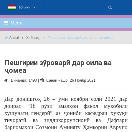
Тоҷикӣ
Menu
Асосӣ
Хабарҳо
Пешгирии зӯроварӣ дар оила ва ҷомеа
Пешгирии зӯроварӣ дар оила ва
ҷомеа
Бинанда: 1490 |
Санаи нашр: 26 Ноябр 2021
Дар донишгоҳ 26 – уми ноябри соли 2021 дар
доираи “16 рӯзи амалҳои фаъол муқобили
хушунати гендерӣ” аз ҷониби кафедраи ҳуқуқи
тиҷоратӣ ва зиддикоррупсионӣ ва Дафтари
барномаҳои Созмони Амнияту Ҳамкории Аврупо