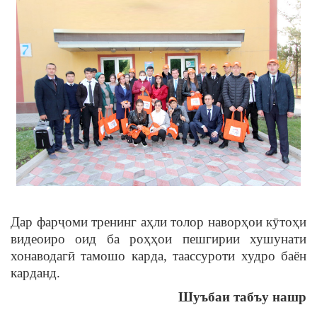
Дар фарҷоми тренинг аҳли толор наворҳои кӯтоҳи
видеоиро оид ба роҳҳои пешгирии хушунати
хонаводагӣ тамошо карда, таассуроти худро баён
карданд.
Шуъбаи табъу нашр