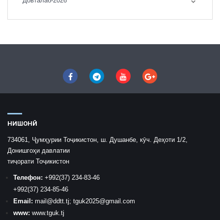
Довталаб-2026
НИШОНӢ
734061, Ҷумҳурии Тоҷикистон, ш. Душанбе, кӯч. Деҳоти 1/2,
Донишгоҳи давлатии
тиҷорати Тоҷикистон
Телефон:
+992
(37) 234-83-46
+992
(37) 234-85-46
Email:
mail
@ddtt.tj
;
tguk2025@gmail.com
www:
www.tguk.tj