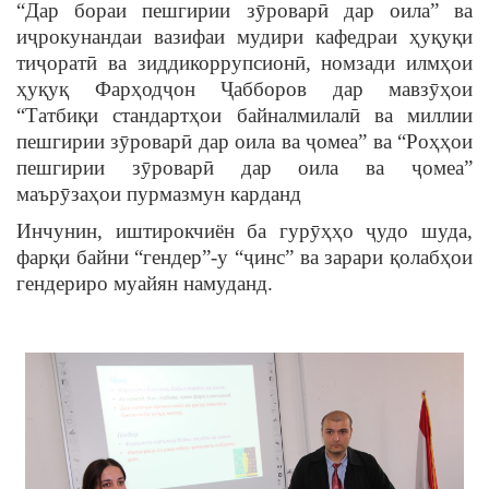
“Дар бораи пешгирии зӯроварӣ дар оила” ва
иҷрокунандаи вазифаи мудири кафедраи ҳуқуқи
тиҷоратӣ ва зиддикоррупсионӣ, номзади илмҳои
ҳуқуқ Фарҳодҷон Ҷабборов дар мавзӯҳои
“Татбиқи стандартҳои байналмилалӣ ва миллии
пешгирии зӯроварӣ дар оила ва ҷомеа” ва “Роҳҳои
пешгирии зӯроварӣ дар оила ва ҷомеа”
маърӯзаҳои пурмазмун карданд
Инчунин, иштирокчиён ба гурӯҳҳо ҷудо шуда,
фарқи байни “гендер”-у “ҷинс” ва зарари қолабҳои
гендериро муайян намуданд.