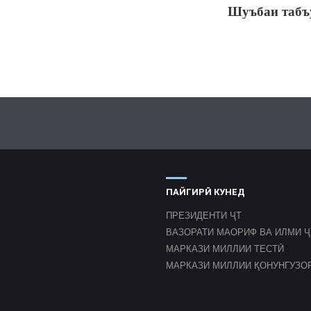
Шуъбаи табъ
ПАЙГИРӢ КУНЕД
ПРЕЗИДЕНТИ ҶТ
ВАЗОРАТИ МАОРИФ ВА ИЛМИ Ҷ
МАРКАЗИ МИЛЛИИ ТЕСТӢ
МАРКАЗИ МИЛЛИИ ҚОНУНГУЗО