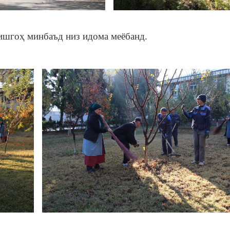
ишгоҳ минбаъд низ идома меёбанд.