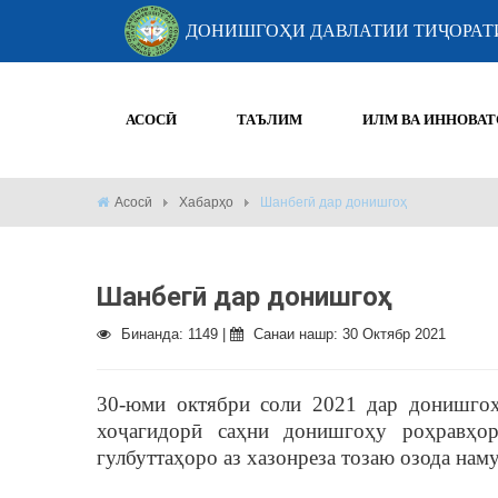
ДОНИШГОҲИ ДАВЛАТИИ ТИҶОРАТ
АСОСӢ
ТАЪЛИМ
ИЛМ ВА ИННОВАТ
Асосӣ
Хабарҳо
Шанбегӣ дар донишгоҳ
Шанбегӣ дар донишгоҳ
Бинанда: 1149 |
Санаи нашр: 30 Октябр 2021
30-юми октябри соли 2021 дар донишгоҳ
хоҷагидорӣ саҳни донишгоҳу роҳравҳор
гулбуттаҳоро аз хазонреза тозаю озода на