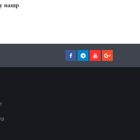
у нашр
Т
РӢ