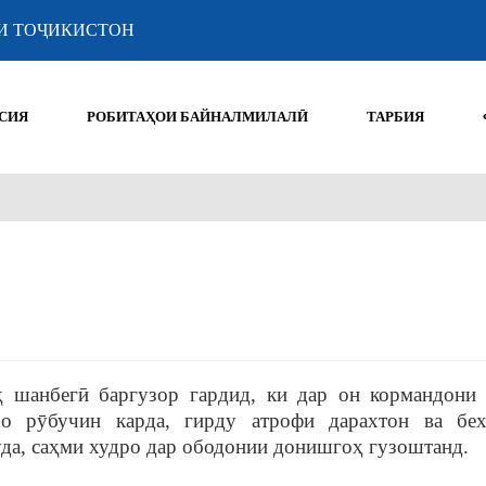
И ТОҶИКИСТОН
СИЯ
РОБИТАҲОИ БАЙНАЛМИЛАЛӢ
ТАРБИЯ
 шанбегӣ баргузор гардид, ки дар он кормандони 
о рӯбучин карда, гирду атрофи дарахтон ва бе
муда, саҳми худро дар ободонии донишгоҳ гузоштанд.