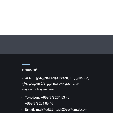
НИШОНӢ
734061, Ҷумҳурии Тоҷикистон, ш. Душанбе,
кӯч. Деҳоти 1/2, Донишгоҳи давлатии
тиҷорати Тоҷикистон
Телефон:
+992
(37) 234-83-46
+992
(37) 234-85-46
Email:
mail
@ddtt.tj
;
tguk2025@gmail.com