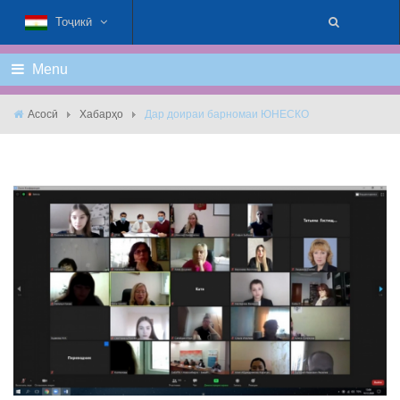
Тоҷикӣ
Menu
Асосӣ
Хабарҳо
Дар доираи барномаи ЮНЕСКО