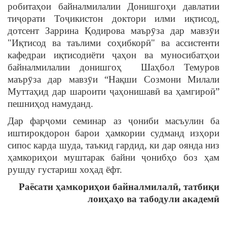
робитаҳои байналмилалии Донишгоҳи давлатии
тиҷорати Тоҷикистон доктори илми иқтисод,
дотсент Заррина Қодирова маърӯза дар мавзӯи
"Иқтисод ва таълими соҳибкорӣ" ва ассистенти
кафедраи иқтисодиёти ҷаҳон ва муносибатҳои
байналмилалии донишгоҳ Шаҳбол Темуров
маърӯза дар мавзӯи “Нақши Созмони Милали
Муттаҳид дар шароити ҷаҳонишавӣ ва ҳамгироӣ”
пешниҳод намуданд.
Дар фарҷоми семинар аз ҷониби масъулин ба
иштирокдорон барои ҳамкории судманд изҳори
сипос карда шуда, таъкид гардид, ки дар оянда низ
ҳамкориҳои муштарак байни ҷонибҳо боз ҳам
рушду густариш хоҳад ёфт.
Раёсати ҳамкориҳои байналмилалӣ, татбиқи
лоиҳаҳо
ва табодули академӣ