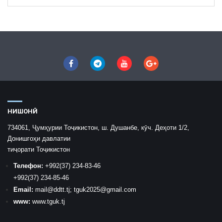
НИШОНӢ
734061, Ҷумҳурии Тоҷикистон, ш. Душанбе, кӯч. Деҳоти 1/2,
Донишгоҳи давлатии
тиҷорати Тоҷикистон
Телефон:
+992
(37) 234-83-46
+992
(37) 234-85-46
Email:
mail
@ddtt.tj
;
tguk2025@gmail.com
www:
www.tguk.tj