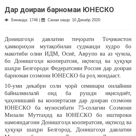
Дар доираи барномаи ЮНЕСКО
Бинанда: 1746 |
Санаи нашр: 10 Декабр 2020
Донишгоҳи давлатии тиҷорати Тоҷикистон
ҳамкориҳои мутақобилан судманди худро бо
макотиби олии ИДМ, Осиё, Аврупо ва аз ҷумла,
бо Донишгоҳи кооператсия, иқтисод ва ҳуқуқи
шаҳри Белгороди Федератсияи Россия дар доираи
барномаи созмони ЮНЕСКО ба роҳ мондааст.
10-уми декабри соли ҷорӣ семинари онлайнии
байналмилалӣ оид ба рушди иқисодиёт,
ҷаҳонишавӣ ва коопертасия дар доираи созмони
ЮНЕСКО ба муносибати 75-солагии Созмони
Милали Муттаҳид ва ЮНЕСКО бо иштироки
намояндагони Донишгоҳи кооператсия, иқтисод ва
ҳуқуқи шаҳри Белгород, Донишгоҳи давлатии