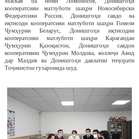
Маскав ба номи Ломоносов, Донишгоҳи
кооператсияи матлуботи шаҳри Новосибирски
Федератсияи Россия, Донишгоҳи савдо ва
иқтисоди кооператсияи матлуботи шаҳри Гомели
Ҷумҳурии Беларус, Донишгоҳи иқтисодии
кооператсияи матлуботи шаҳри Карағандаи
Ҷумҳурии Қазоқистон, Донишгоҳи савдои
кооперативии Ҷумҳурии Молдова, коллеҷи Авид
дар Малдив ва Донишгоҳи давлатии тиҷорати
Тоҷикистон гузаронида шуд.