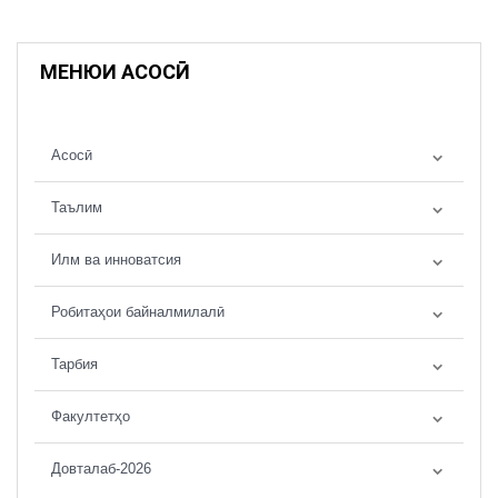
МЕНЮИ АСОСӢ
Асосӣ
Таълим
Илм ва инноватсия
Робитаҳои байналмилалӣ
Тарбия
Факултетҳо
Довталаб-2026