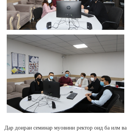
Дар доираи семинар муовини ректор оид ба илм ва